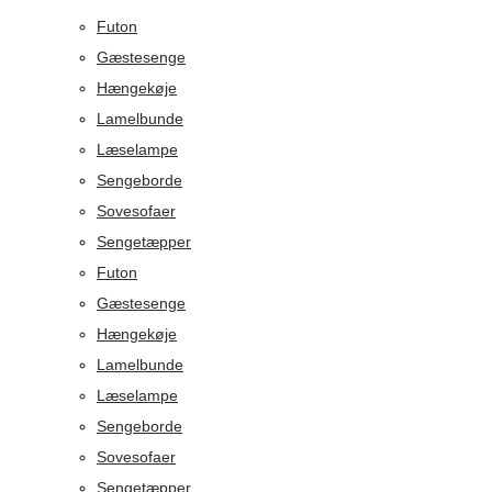
Futon
Gæstesenge
Hængekøje
Lamelbunde
Læselampe
Sengeborde
Sovesofaer
Sengetæpper
Futon
Gæstesenge
Hængekøje
Lamelbunde
Læselampe
Sengeborde
Sovesofaer
Sengetæpper