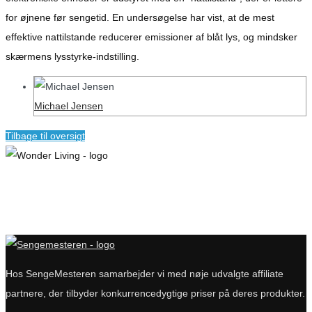
for øjnene før sengetid. En undersøgelse har vist, at de mest
effektive nattilstande reducerer emissioner af blåt lys, og mindsker
skærmens lysstyrke-indstilling.
Michael Jensen
Tilbage til oversigt
Hos SengeMesteren samarbejder vi med nøje udvalgte affiliate
partnere, der tilbyder konkurrencedygtige priser på deres produkter.