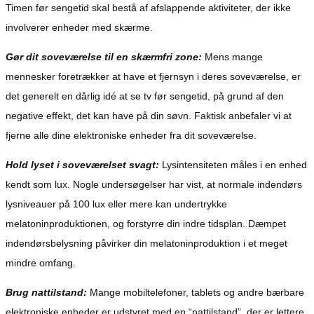
Timen før sengetid skal bestå af afslappende aktiviteter, der ikke
involverer enheder med skærme.
Gør dit soveværelse til en skærmfri zone:
Mens mange
mennesker foretrækker at have et fjernsyn i deres soveværelse, er
det generelt en dårlig idé at se tv før sengetid, på grund af den
negative effekt, det kan have på din søvn. Faktisk anbefaler vi at
fjerne alle dine elektroniske enheder fra dit soveværelse.
Hold lyset i soveværelset svagt:
Lysintensiteten måles i en enhed
kendt som lux. Nogle undersøgelser har vist, at normale indendørs
lysniveauer på 100 lux eller mere kan undertrykke
melatoninproduktionen, og forstyrre din indre tidsplan. Dæmpet
indendørsbelysning påvirker din melatoninproduktion i et meget
mindre omfang.
Brug nattilstand:
Mange mobiltelefoner, tablets og andre bærbare
elektroniske enheder er udstyret med en “nattilstand”, der er lettere