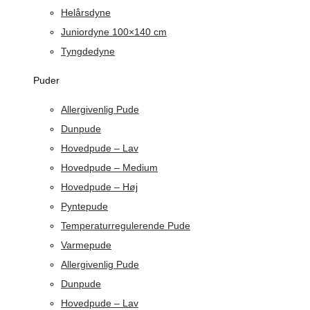
Helårsdyne
Juniordyne 100×140 cm
Tyngdedyne
Puder
Allergivenlig Pude
Dunpude
Hovedpude – Lav
Hovedpude – Medium
Hovedpude – Høj
Pyntepude
Temperaturregulerende Pude
Varmepude
Allergivenlig Pude
Dunpude
Hovedpude – Lav