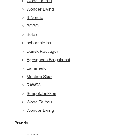
Wood To You
Wonder Living
3-Nordic
BOBO
Botex
byhornsleths
Dansk Restlager
Egesgaves Brugskunst
Lammeuld
Mosters Skur
RAW58
Sengefabrikken
Wood To You
Wonder Living
Brands