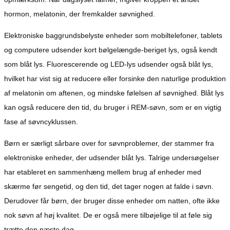
hormon, melatonin, der fremkalder søvnighed.
Elektroniske baggrundsbelyste enheder som mobiltelefoner, tablets
og computere udsender kort bølgelængde-beriget lys, også kendt
som blåt lys. Fluorescerende og LED-lys udsender også blåt lys,
hvilket har vist sig at reducere eller forsinke den naturlige produktion
af melatonin om aftenen, og mindske følelsen af ​​søvnighed. Blåt lys
kan også reducere den tid, du bruger i REM-søvn, som er en vigtig
fase af søvncyklussen.
Børn er særligt sårbare over for søvnproblemer, der stammer fra
elektroniske enheder, der udsender blåt lys. Talrige undersøgelser
har etableret en sammenhæng mellem brug af enheder med
skærme før sengetid, og den tid, det tager nogen at falde i søvn.
Derudover får børn, der bruger disse enheder om natten, ofte ikke
nok søvn af høj kvalitet. De er også mere tilbøjelige til at føle sig
trætte den næste dag.