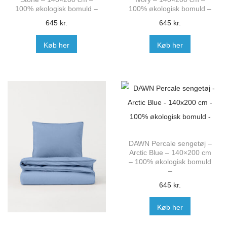
100% økologisk bomuld –
100% økologisk bomuld –
645
kr.
645
kr.
Køb her
Køb her
DAWN Percale sengetøj –
Arctic Blue – 140×200 cm
– 100% økologisk bomuld
–
645
kr.
Køb her