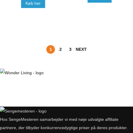
Køb her
1
2
3
NEXT
Hos SengeMesteren samarbejder vi med nøje udvalgte affiliate
partnere, der tilbyder konkurrencedygtige priser på deres produkter.