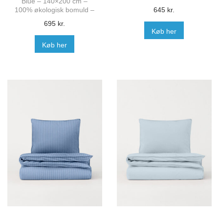
Blue – 140×200 cm –
100% økologisk bomuld –
645
kr.
695
kr.
Køb her
Køb her