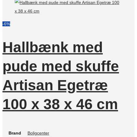
-6%
Hallbænk med
pude med skuffe
Artisan Egetræ
100 x 38 x 46 cm
Brand
Boligcenter