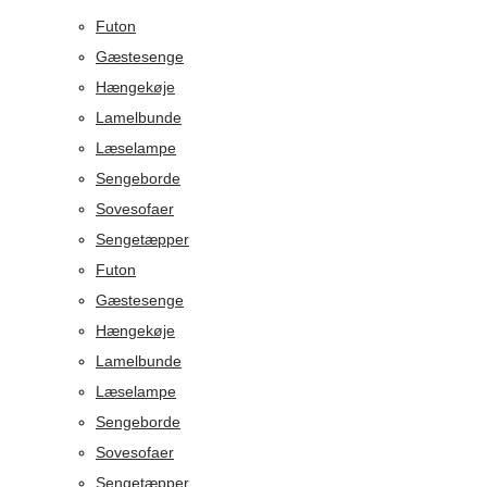
Futon
Gæstesenge
Hængekøje
Lamelbunde
Læselampe
Sengeborde
Sovesofaer
Sengetæpper
Futon
Gæstesenge
Hængekøje
Lamelbunde
Læselampe
Sengeborde
Sovesofaer
Sengetæpper