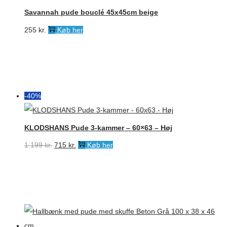
Savannah pude bouclé 45x45cm beige
255
kr.
Køb her
-40%
KLODSHANS Pude 3-kammer – 60×63 – Høj
Den
Den
1.199
kr.
715
kr.
Køb her
oprindelige
aktuelle
pris
pris
var:
er:
1.199 kr..
715 kr..