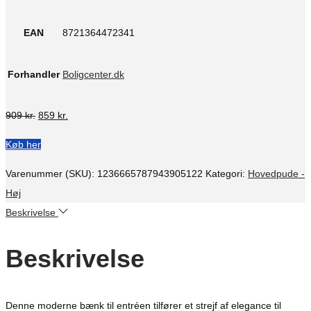
EAN
8721364472341
Forhandler
Boligcenter.dk
Den
Den
909
kr.
859
kr.
oprindelige
aktuelle
Køb her
pris
pris
var:
er:
Varenummer (SKU):
1236665787943905122
Kategori:
Hovedpude -
909 kr..
859 kr..
Høj
Beskrivelse
Beskrivelse
Denne moderne bænk til entréen tilfører et strejf af elegance til