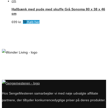
Hallbænk med pude med skuffe Grå Sonoma 80 x 38 x 46
cm
699
kr.
Køb her
Hos SengeMesteren samarbejder vi med nøje udvalgte affiliate
partnere, der tilbyder konkurrencedygtige priser på deres produkter.