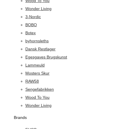
Wood To You
Wonder Living
3-Nordic
BOBO
Botex
byhornsleths
Dansk Restlager
Egesgaves Brugskunst
Lammeuld
Mosters Skur
RAW58
Sengefabrikken
Wood To You
Wonder Living
Brands