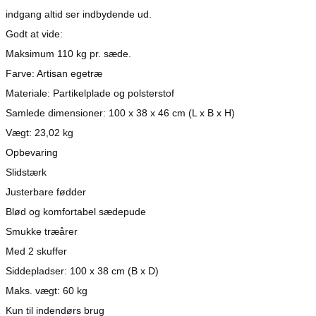
indgang altid ser indbydende ud.
Godt at vide:
Maksimum 110 kg pr. sæde.
Farve: Artisan egetræ
Materiale: Partikelplade og polsterstof
Samlede dimensioner: 100 x 38 x 46 cm (L x B x H)
Vægt: 23,02 kg
Opbevaring
Slidstærk
Justerbare fødder
Blød og komfortabel sædepude
Smukke træårer
Med 2 skuffer
Siddepladser: 100 x 38 cm (B x D)
Maks. vægt: 60 kg
Kun til indendørs brug