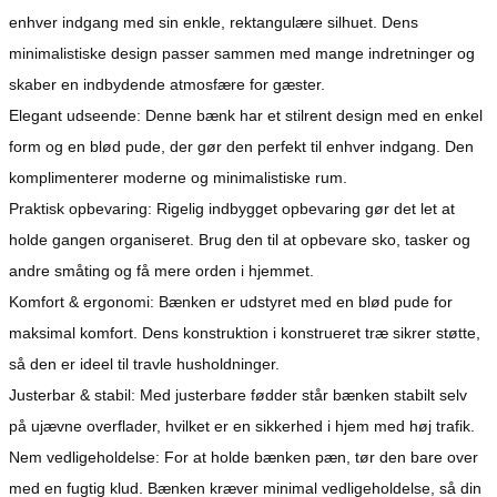
enhver indgang med sin enkle, rektangulære silhuet. Dens
minimalistiske design passer sammen med mange indretninger og
skaber en indbydende atmosfære for gæster.
Elegant udseende: Denne bænk har et stilrent design med en enkel
form og en blød pude, der gør den perfekt til enhver indgang. Den
komplimenterer moderne og minimalistiske rum.
Praktisk opbevaring: Rigelig indbygget opbevaring gør det let at
holde gangen organiseret. Brug den til at opbevare sko, tasker og
andre småting og få mere orden i hjemmet.
Komfort & ergonomi: Bænken er udstyret med en blød pude for
maksimal komfort. Dens konstruktion i konstrueret træ sikrer støtte,
så den er ideel til travle husholdninger.
Justerbar & stabil: Med justerbare fødder står bænken stabilt selv
på ujævne overflader, hvilket er en sikkerhed i hjem med høj trafik.
Nem vedligeholdelse: For at holde bænken pæn, tør den bare over
med en fugtig klud. Bænken kræver minimal vedligeholdelse, så din