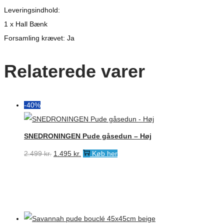
Leveringsindhold:
1 x Hall Bænk
Forsamling krævet: Ja
Relaterede varer
-40%
SNEDRONINGEN Pude gåsedun – Høj
Den
Den
2.499
kr.
1.495
kr.
Køb her
oprindelige
aktuelle
pris
pris
var:
er:
2.499 kr..
1.495 kr..