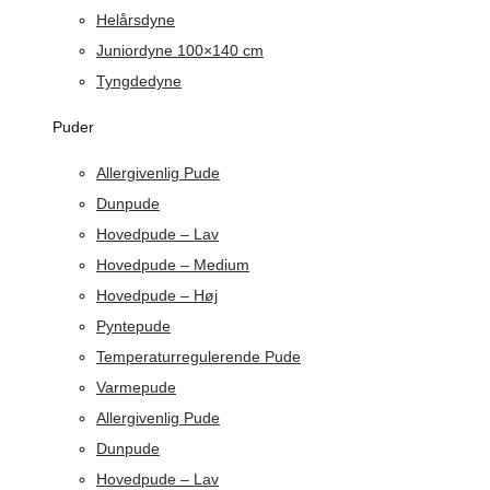
Helårsdyne
Juniordyne 100×140 cm
Tyngdedyne
Puder
Allergivenlig Pude
Dunpude
Hovedpude – Lav
Hovedpude – Medium
Hovedpude – Høj
Pyntepude
Temperaturregulerende Pude
Varmepude
Allergivenlig Pude
Dunpude
Hovedpude – Lav