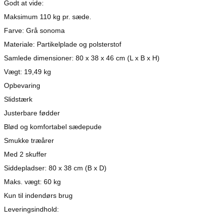
Godt at vide:
Maksimum 110 kg pr. sæde.
Farve: Grå sonoma
Materiale: Partikelplade og polsterstof
Samlede dimensioner: 80 x 38 x 46 cm (L x B x H)
Vægt: 19,49 kg
Opbevaring
Slidstærk
Justerbare fødder
Blød og komfortabel sædepude
Smukke træårer
Med 2 skuffer
Siddepladser: 80 x 38 cm (B x D)
Maks. vægt: 60 kg
Kun til indendørs brug
Leveringsindhold: