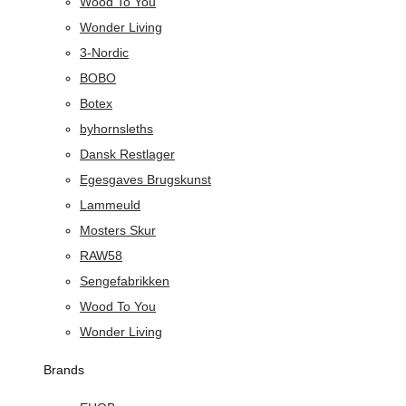
Wood To You
Wonder Living
3-Nordic
BOBO
Botex
byhornsleths
Dansk Restlager
Egesgaves Brugskunst
Lammeuld
Mosters Skur
RAW58
Sengefabrikken
Wood To You
Wonder Living
Brands