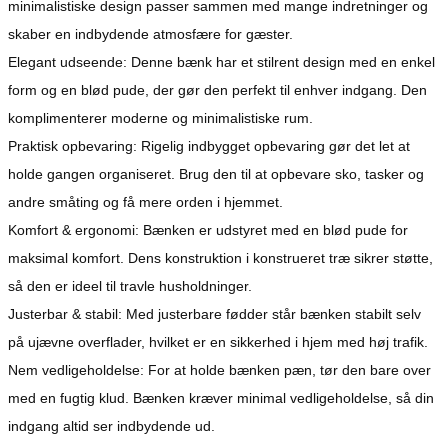
minimalistiske design passer sammen med mange indretninger og
skaber en indbydende atmosfære for gæster.
Elegant udseende: Denne bænk har et stilrent design med en enkel
form og en blød pude, der gør den perfekt til enhver indgang. Den
komplimenterer moderne og minimalistiske rum.
Praktisk opbevaring: Rigelig indbygget opbevaring gør det let at
holde gangen organiseret. Brug den til at opbevare sko, tasker og
andre småting og få mere orden i hjemmet.
Komfort & ergonomi: Bænken er udstyret med en blød pude for
maksimal komfort. Dens konstruktion i konstrueret træ sikrer støtte,
så den er ideel til travle husholdninger.
Justerbar & stabil: Med justerbare fødder står bænken stabilt selv
på ujævne overflader, hvilket er en sikkerhed i hjem med høj trafik.
Nem vedligeholdelse: For at holde bænken pæn, tør den bare over
med en fugtig klud. Bænken kræver minimal vedligeholdelse, så din
indgang altid ser indbydende ud.