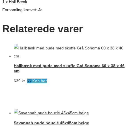
1 x Hall Bænk
Forsamling krævet: Ja
Relaterede varer
Hallbænk med pude med skuffe Grå Sonoma 60 x 38 x 46
cm
639
kr.
Køb her
Savannah pude bouclé 45x45cm beige