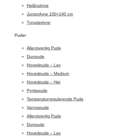
Helårsdyne
Juniordyne 100×140 cm
Tyngdedyne
Puder
Allergivenlig Pude
Dunpude
Hovedpude – Lav
Hovedpude – Medium
Hovedpude – Høj
Pyntepude
Temperaturregulerende Pude
Varmepude
Allergivenlig Pude
Dunpude
Hovedpude – Lav