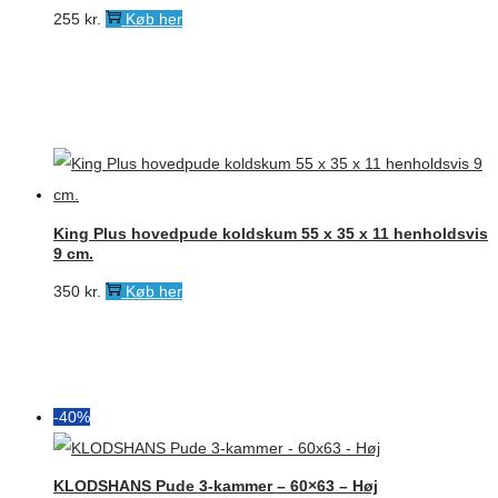
255
kr.
Køb her
King Plus hovedpude koldskum 55 x 35 x 11 henholdsvis
9 cm.
350
kr.
Køb her
-40%
KLODSHANS Pude 3-kammer – 60×63 – Høj