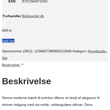
EAN
8721364472242
Forhandler
Boligcenter.dk
699
kr.
Køb her
Varenummer (SKU):
1236667386955222646
Kategori:
Hovedpude -
Høj
Beskrivelse
Beskrivelse
Denne moderne bænk til entréen tilfører et strejf af elegance til
enhver indgang med sin enkle, rektangulære silhuet. Dens