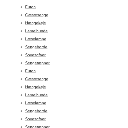
Futon
Gæstesenge
Hængekøje
Lamelbunde
Læselampe
Sengeborde
Sovesofaer
Sengetæpper
Futon
Gæstesenge
Hængekøje
Lamelbunde
Læselampe
Sengeborde
Sovesofaer
Sengetæpper