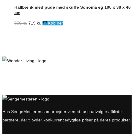
Hallbænk med pude med skuffe Sonoma eg 100 x 38 x 46
cm
Den
Den
759
kr.
719
kr.
Køb her
oprindelige
aktuelle
pris
pris
var:
er:
759 kr..
719 kr..
Hos SengeMesteren samarbejder vi med nøje udvalgte affiliate
partnere, der tilbyder konkurrencedygtige priser på deres produkter.