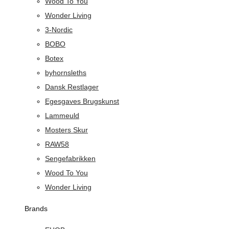
Wood To You
Wonder Living
3-Nordic
BOBO
Botex
byhornsleths
Dansk Restlager
Egesgaves Brugskunst
Lammeuld
Mosters Skur
RAW58
Sengefabrikken
Wood To You
Wonder Living
Brands