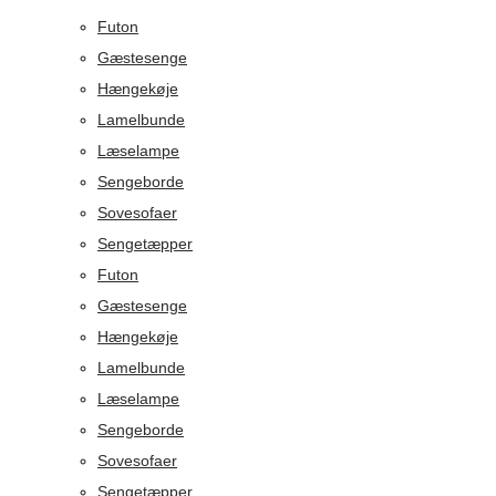
Futon
Gæstesenge
Hængekøje
Lamelbunde
Læselampe
Sengeborde
Sovesofaer
Sengetæpper
Futon
Gæstesenge
Hængekøje
Lamelbunde
Læselampe
Sengeborde
Sovesofaer
Sengetæpper