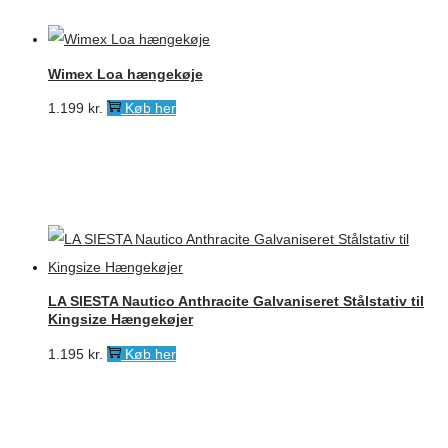
Wimex Loa hængekøje
1.199
kr.
Køb her
LA SIESTA Nautico Anthracite Galvaniseret Stålstativ til
Kingsize Hængekøjer
1.195
kr.
Køb her