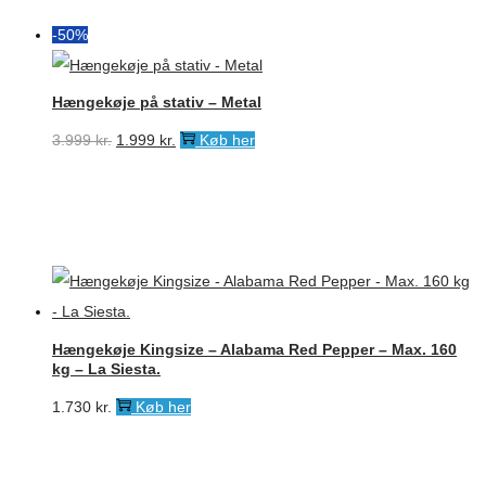
-50%
Hængekøje på stativ – Metal
Den
Den
3.999
kr.
1.999
kr.
Køb her
oprindelige
aktuelle
pris
pris
var:
er:
3.999 kr..
1.999 kr..
Hængekøje Kingsize – Alabama Red Pepper – Max. 160
kg – La Siesta.
1.730
kr.
Køb her