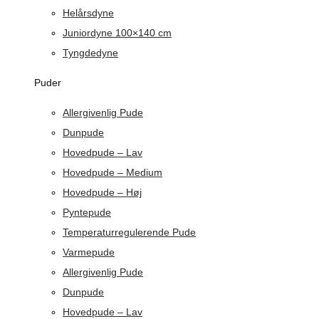
Helårsdyne
Juniordyne 100×140 cm
Tyngdedyne
Puder
Allergivenlig Pude
Dunpude
Hovedpude – Lav
Hovedpude – Medium
Hovedpude – Høj
Pyntepude
Temperaturregulerende Pude
Varmepude
Allergivenlig Pude
Dunpude
Hovedpude – Lav