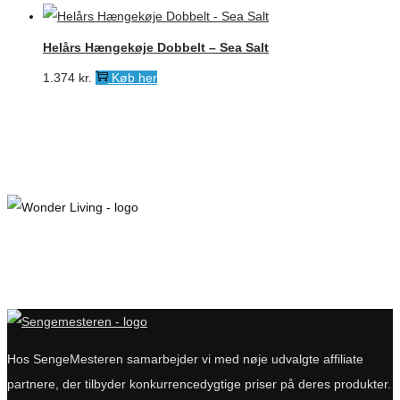
Helårs Hængekøje Dobbelt – Sea Salt
1.374
kr.
Køb her
Hos SengeMesteren samarbejder vi med nøje udvalgte affiliate
partnere, der tilbyder konkurrencedygtige priser på deres produkter.