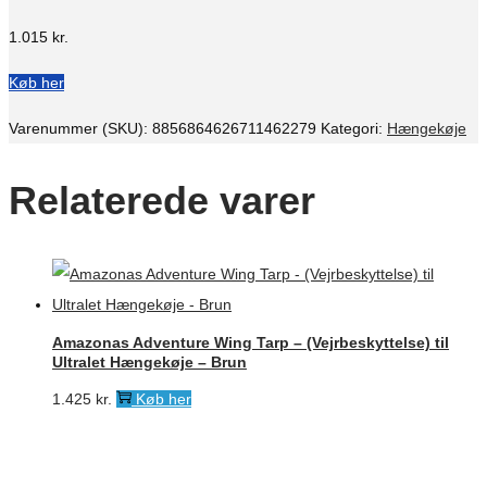
1.015
kr.
Køb her
Varenummer (SKU):
8856864626711462279
Kategori:
Hængekøje
Relaterede varer
Amazonas Adventure Wing Tarp – (Vejrbeskyttelse) til
Ultralet Hængekøje – Brun
1.425
kr.
Køb her