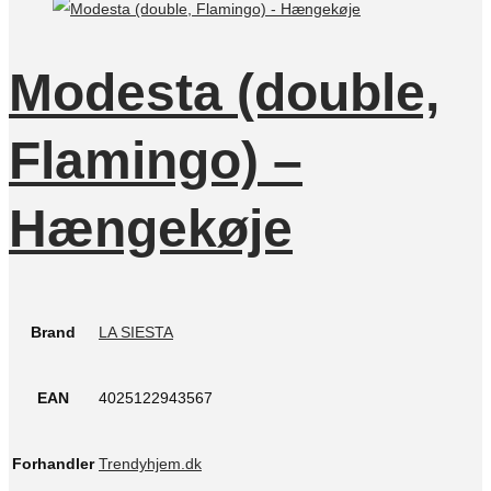
Modesta (double,
Flamingo) –
Hængekøje
Brand
LA SIESTA
EAN
4025122943567
Forhandler
Trendyhjem.dk