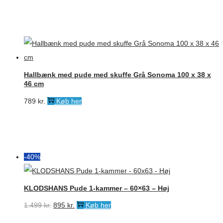
Hallbænk med pude med skuffe Grå Sonoma 100 x 38 x
46 cm
789
kr.
Køb her
-40%
KLODSHANS Pude 1-kammer – 60×63 – Høj
Den
Den
1.499
kr.
895
kr.
Køb her
oprindelige
aktuelle