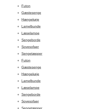
Futon
Gæstesenge
Hængekøje
Lamelbunde
Læselampe
Sengeborde
Sovesofaer
Sengetæpper
Futon
Gæstesenge
Hængekøje
Lamelbunde
Læselampe
Sengeborde
Sovesofaer
Sengetæpper