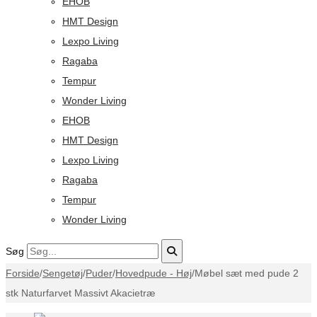
EHOB
HMT Design
Lexpo Living
Ragaba
Tempur
Wonder Living
EHOB
HMT Design
Lexpo Living
Ragaba
Tempur
Wonder Living
Søg
Forside
/
Sengetøj
/
Puder
/
Hovedpude - Høj
/
Møbel sæt med pude 2
stk Naturfarvet Massivt Akacietræ