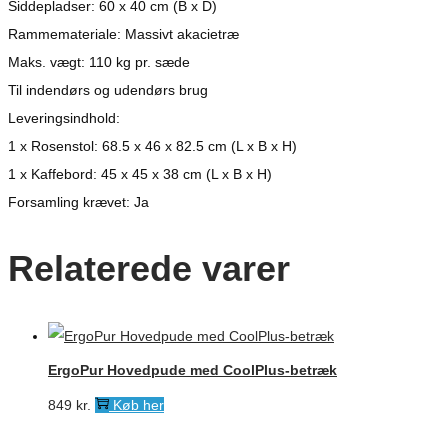
Siddepladser: 60 x 40 cm (B x D)
Rammemateriale: Massivt akacietræ
Maks. vægt: 110 kg pr. sæde
Til indendørs og udendørs brug
Leveringsindhold:
1 x Rosenstol: 68.5 x 46 x 82.5 cm (L x B x H)
1 x Kaffebord: 45 x 45 x 38 cm (L x B x H)
Forsamling krævet: Ja
Relaterede varer
ErgoPur Hovedpude med CoolPlus-betræk
849
kr.
Køb her