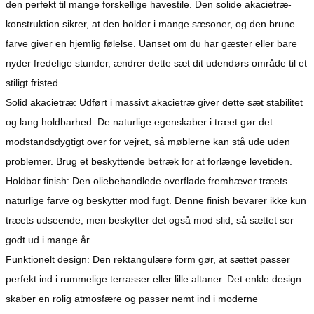
den perfekt til mange forskellige havestile. Den solide akacietræ-
konstruktion sikrer, at den holder i mange sæsoner, og den brune
farve giver en hjemlig følelse. Uanset om du har gæster eller bare
nyder fredelige stunder, ændrer dette sæt dit udendørs område til et
stiligt fristed.
Solid akacietræ: Udført i massivt akacietræ giver dette sæt stabilitet
og lang holdbarhed. De naturlige egenskaber i træet gør det
modstandsdygtigt over for vejret, så møblerne kan stå ude uden
problemer. Brug et beskyttende betræk for at forlænge levetiden.
Holdbar finish: Den oliebehandlede overflade fremhæver træets
naturlige farve og beskytter mod fugt. Denne finish bevarer ikke kun
træets udseende, men beskytter det også mod slid, så sættet ser
godt ud i mange år.
Funktionelt design: Den rektangulære form gør, at sættet passer
perfekt ind i rummelige terrasser eller lille altaner. Det enkle design
skaber en rolig atmosfære og passer nemt ind i moderne