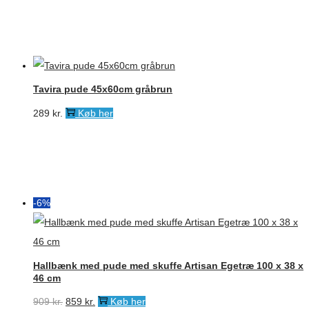
pris
pris
var:
er:
1.499 kr..
895 kr..
Tavira pude 45x60cm gråbrun
289
kr.
Køb her
-6%
Hallbænk med pude med skuffe Artisan Egetræ 100 x 38 x
46 cm
Den
Den
909
kr.
859
kr.
Køb her