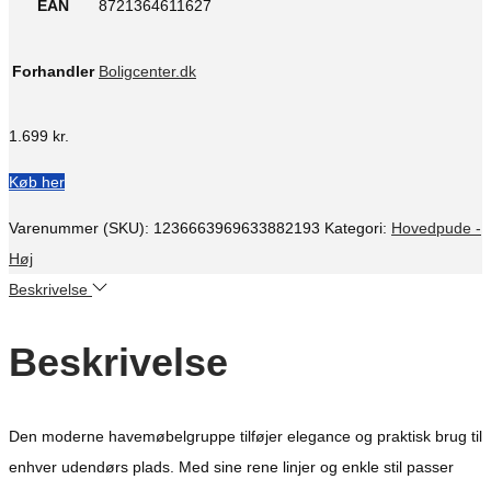
EAN
8721364611627
Forhandler
Boligcenter.dk
1.699
kr.
Køb her
Varenummer (SKU):
1236663969633882193
Kategori:
Hovedpude -
Høj
Beskrivelse
Beskrivelse
Den moderne havemøbelgruppe tilføjer elegance og praktisk brug til
enhver udendørs plads. Med sine rene linjer og enkle stil passer