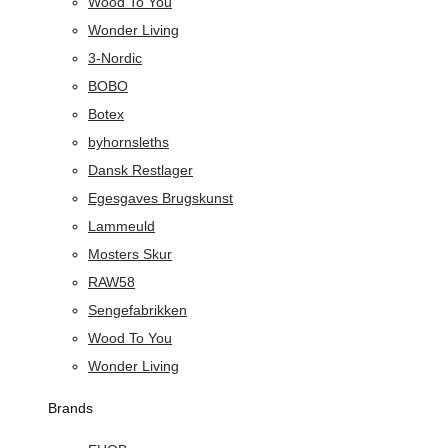
Wood To You
Wonder Living
3-Nordic
BOBO
Botex
byhornsleths
Dansk Restlager
Egesgaves Brugskunst
Lammeuld
Mosters Skur
RAW58
Sengefabrikken
Wood To You
Wonder Living
Brands