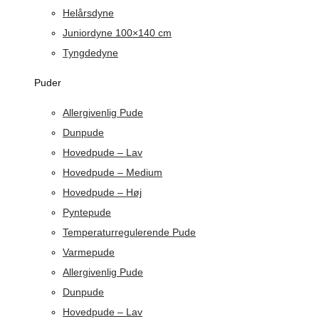
Helårsdyne
Juniordyne 100×140 cm
Tyngdedyne
Puder
Allergivenlig Pude
Dunpude
Hovedpude – Lav
Hovedpude – Medium
Hovedpude – Høj
Pyntepude
Temperaturregulerende Pude
Varmepude
Allergivenlig Pude
Dunpude
Hovedpude – Lav