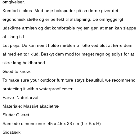
omgivelser.
Komfort i fokus: Med høje bokspuder på sæderne giver det
ergonomisk støtte og er perfekt til afslapning. De omhyggeligt
udskårne armlæn og det komfortable ryglæn gør, at man kan slappe
af i lang tid.
Let pleje: Du kan nemt holde møblerne flotte ved blot at tørre dem
af med en tør klud. Beskyt dem mod for meget regn og sollys for at
sikre lang holdbarhed.
Good to know:
To make sure your outdoor furniture stays beautiful, we recommend
protecting it with a waterproof cover
Farve: Naturfarvet
Materiale: Massivt akacietræ
Slutte: Olieret
Samlede dimensioner: 45 x 45 x 38 cm (L x B x H)
Slidstærk