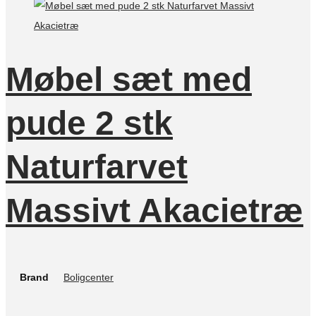
Møbel sæt med
pude 2 stk
Naturfarvet
Massivt Akacietræ
Brand
Boligcenter