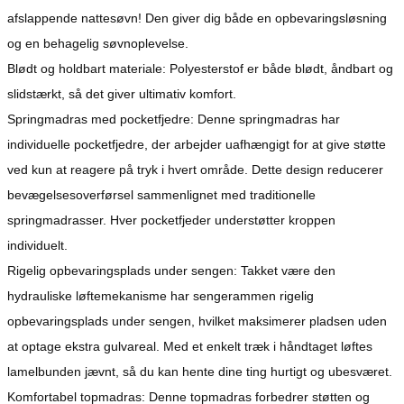
afslappende nattesøvn! Den giver dig både en opbevaringsløsning
og en behagelig søvnoplevelse.
Blødt og holdbart materiale: Polyesterstof er både blødt, åndbart og
slidstærkt, så det giver ultimativ komfort.
Springmadras med pocketfjedre: Denne springmadras har
individuelle pocketfjedre, der arbejder uafhængigt for at give støtte
ved kun at reagere på tryk i hvert område. Dette design reducerer
bevægelsesoverførsel sammenlignet med traditionelle
springmadrasser. Hver pocketfjeder understøtter kroppen
individuelt.
Rigelig opbevaringsplads under sengen: Takket være den
hydrauliske løftemekanisme har sengerammen rigelig
opbevaringsplads under sengen, hvilket maksimerer pladsen uden
at optage ekstra gulvareal. Med et enkelt træk i håndtaget løftes
lamelbunden jævnt, så du kan hente dine ting hurtigt og ubesværet.
Komfortabel topmadras: Denne topmadras forbedrer støtten og