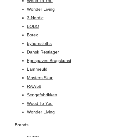
Wood To You
Wonder Living
3-Nordic
BOBO
Botex
byhornsleths
Dansk Restlager
Egesgaves Brugskunst
Lammeuld
Mosters Skur
RAW58
Sengefabrikken
Wood To You
Wonder Living
Brands