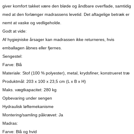
giver komfort takket være den bløde og åndbare overflade, samtidig
med at den forlænger madrassens levetid. Det aftagelige betræk er
nemt at vaske og vedligeholde.
Godt at vide:
Af hygiejniske årsager kan madrassen ikke returneres, hvis
emballagen åbnes eller fjernes.
Sengestel:
Farve: Blå
Materiale: Stof (100 % polyester), metal, krydsfiner, konstrueret træ
Produktmål: 203 x 100 x 23,5 cm (L x B x H)
Maks. vægtkapacitet: 280 kg
Opbevaring under sengen
Hydraulisk løftemekanisme
Montering/samling påkrævet: Ja
Madras:
Farve: Blå og hvid