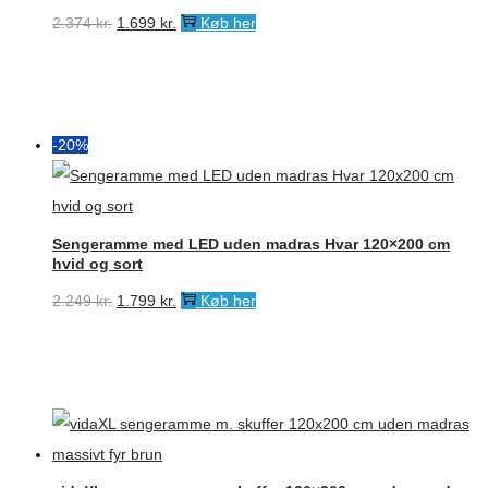
Den
Den
2.374
kr.
1.699
kr.
Køb her
oprindelige
aktuelle
pris
pris
var:
er:
2.374 kr..
1.699 kr..
-20%
Sengeramme med LED uden madras Hvar 120×200 cm
hvid og sort
Den
Den
2.249
kr.
1.799
kr.
Køb her
oprindelige
aktuelle
pris
pris
var:
er:
2.249 kr..
1.799 kr..