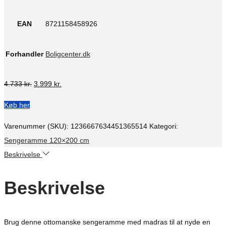
EAN
8721158458926
Forhandler
Boligcenter.dk
Den
Den
4.733
kr.
3.999
kr.
oprindelige
aktuelle
Køb her
pris
pris
var:
er:
Varenummer (SKU):
1236667634451365514
Kategori:
4.733 kr..
3.999 kr..
Sengeramme 120×200 cm
Beskrivelse
Beskrivelse
Brug denne ottomanske sengeramme med madras til at nyde en