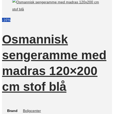
-16%
Osmannisk
sengeramme med
madras 120×200
cm stof blå
Brand
Boligcenter