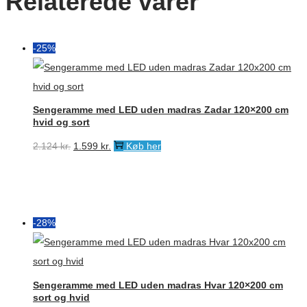
Relaterede varer
-25%
Sengeramme med LED uden madras Zadar 120×200 cm
hvid og sort
Den
Den
2.124
kr.
1.599
kr.
Køb her
oprindelige
aktuelle
pris
pris
var:
er:
2.124 kr..
1.599 kr..
-28%
Sengeramme med LED uden madras Hvar 120×200 cm
sort og hvid