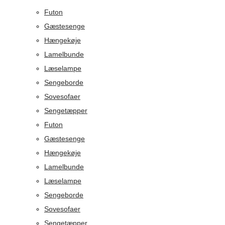
Futon
Gæstesenge
Hængekøje
Lamelbunde
Læselampe
Sengeborde
Sovesofaer
Sengetæpper
Futon
Gæstesenge
Hængekøje
Lamelbunde
Læselampe
Sengeborde
Sovesofaer
Sengetæpper