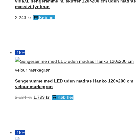
vidaXL sengeramme m. skuffer 120×200 cm uden madras
massivt fyr brun
2.243
kr.
Køb her
-15%
Sengeramme med LED uden madras Hanko 120×200 cm
velour mørkegrøn
Den
Den
2.124
kr.
1.799
kr.
Køb her
oprindelige
aktuelle
pris
pris
var:
er:
2.124 kr..
1.799 kr..
-15%