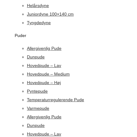
Helårsdyne
Juniordyne 100×140 cm
Tyngdedyne
Puder
Allergivenlig Pude
Dunpude
Hovedpude – Lav
Hovedpude – Medium
Hovedpude – Høj
Pyntepude
Temperaturregulerende Pude
Varmepude
Allergivenlig Pude
Dunpude
Hovedpude – Lav