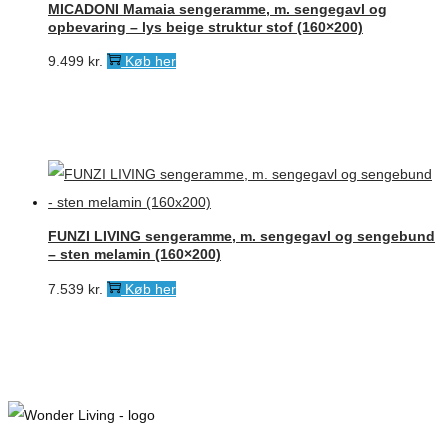
MICADONI Mamaia sengeramme, m. sengegavl og
opbevaring – lys beige struktur stof (160×200)
9.499
kr.
Køb her
FUNZI LIVING sengeramme, m. sengegavl og sengebund
– sten melamin (160×200)
7.539
kr.
Køb her