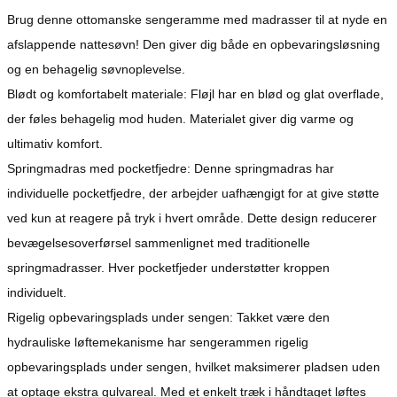
Brug denne ottomanske sengeramme med madrasser til at nyde en
afslappende nattesøvn! Den giver dig både en opbevaringsløsning
og en behagelig søvnoplevelse.
Blødt og komfortabelt materiale: Fløjl har en blød og glat overflade,
der føles behagelig mod huden. Materialet giver dig varme og
ultimativ komfort.
Springmadras med pocketfjedre: Denne springmadras har
individuelle pocketfjedre, der arbejder uafhængigt for at give støtte
ved kun at reagere på tryk i hvert område. Dette design reducerer
bevægelsesoverførsel sammenlignet med traditionelle
springmadrasser. Hver pocketfjeder understøtter kroppen
individuelt.
Rigelig opbevaringsplads under sengen: Takket være den
hydrauliske løftemekanisme har sengerammen rigelig
opbevaringsplads under sengen, hvilket maksimerer pladsen uden
at optage ekstra gulvareal. Med et enkelt træk i håndtaget løftes