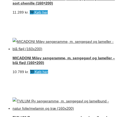
sort chenille (160×200)
11.289
kr.
Køb her
MICADONI Miley sengeramme, m. sengegavl og lameller –
blå fløjl (160×200)
10.789
kr.
Køb her