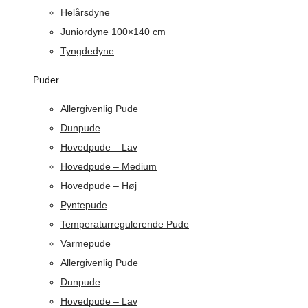
Helårsdyne
Juniordyne 100×140 cm
Tyngdedyne
Puder
Allergivenlig Pude
Dunpude
Hovedpude – Lav
Hovedpude – Medium
Hovedpude – Høj
Pyntepude
Temperaturregulerende Pude
Varmepude
Allergivenlig Pude
Dunpude
Hovedpude – Lav