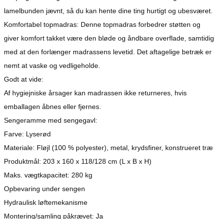
lamelbunden jævnt, så du kan hente dine ting hurtigt og ubesværet.
Komfortabel topmadras: Denne topmadras forbedrer støtten og
giver komfort takket være den bløde og åndbare overflade, samtidig
med at den forlænger madrassens levetid. Det aftagelige betræk er
nemt at vaske og vedligeholde.
Godt at vide:
Af hygiejniske årsager kan madrassen ikke returneres, hvis
emballagen åbnes eller fjernes.
Sengeramme med sengegavl:
Farve: Lyserød
Materiale: Fløjl (100 % polyester), metal, krydsfiner, konstrueret træ
Produktmål: 203 x 160 x 118/128 cm (L x B x H)
Maks. vægtkapacitet: 280 kg
Opbevaring under sengen
Hydraulisk løftemekanisme
Montering/samling påkrævet: Ja