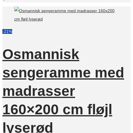
-21%
Osmannisk
sengeramme med
madrasser
160×200 cm fløjl
lyserød