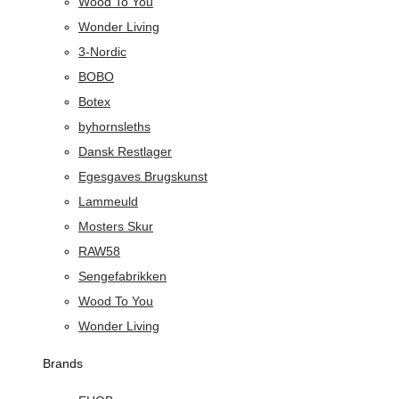
Wood To You
Wonder Living
3-Nordic
BOBO
Botex
byhornsleths
Dansk Restlager
Egesgaves Brugskunst
Lammeuld
Mosters Skur
RAW58
Sengefabrikken
Wood To You
Wonder Living
Brands