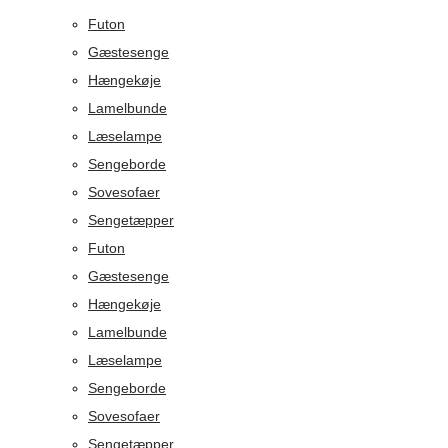
Futon
Gæstesenge
Hængekøje
Lamelbunde
Læselampe
Sengeborde
Sovesofaer
Sengetæpper
Futon
Gæstesenge
Hængekøje
Lamelbunde
Læselampe
Sengeborde
Sovesofaer
Sengetæpper