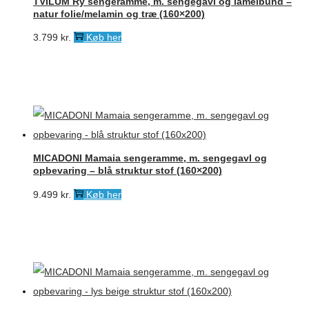
TVILUM Ry sengeramme, m. sengegavl og lamelbund –
natur folie/melamin og træ (160×200)
3.799
kr.
Køb her
MICADONI Mamaia sengeramme, m. sengegavl og
opbevaring – blå struktur stof (160×200)
9.499
kr.
Køb her