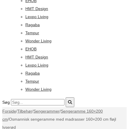
EHOB
HMT Design
Lexpo Living
Ragaba
Tempur
Wonder Living
EHOB
HMT Design
Lexpo Living
Ragaba
Tempur
Wonder Living
Søg
Forside
/
Tilbehør
/
Sengerammer
/
Sengeramme 160×200
cm
/
Osmannisk sengeramme med madrasser 160×200 cm fløjl
lyserød