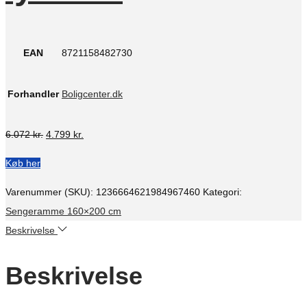
EAN
8721158482730
Forhandler
Boligcenter.dk
Den
Den
6.072
kr.
4.799
kr.
oprindelige
aktuelle
Køb her
pris
pris
var:
er:
Varenummer (SKU):
1236664621984967460
Kategori:
6.072 kr..
4.799 kr..
Sengeramme 160×200 cm
Beskrivelse
Beskrivelse