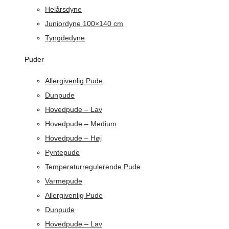
Helårsdyne
Juniordyne 100×140 cm
Tyngdedyne
Puder
Allergivenlig Pude
Dunpude
Hovedpude – Lav
Hovedpude – Medium
Hovedpude – Høj
Pyntepude
Temperaturregulerende Pude
Varmepude
Allergivenlig Pude
Dunpude
Hovedpude – Lav