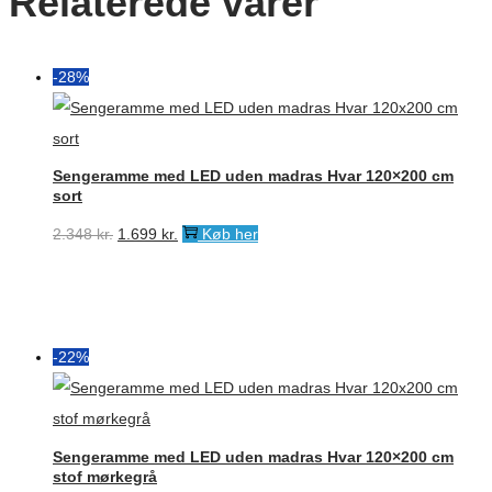
Relaterede varer
-28%
Sengeramme med LED uden madras Hvar 120×200 cm
sort
Den
Den
2.348
kr.
1.699
kr.
Køb her
oprindelige
aktuelle
pris
pris
var:
er:
2.348 kr..
1.699 kr..
-22%
Sengeramme med LED uden madras Hvar 120×200 cm
stof mørkegrå