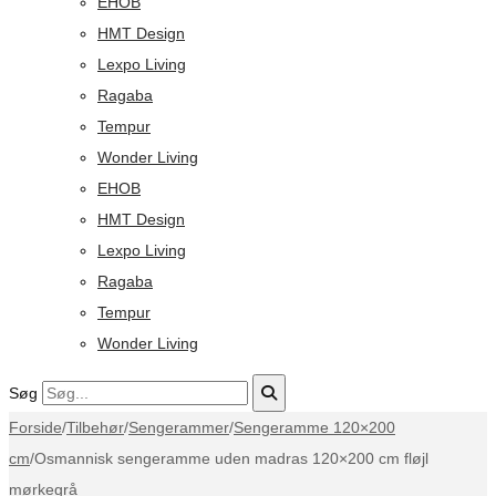
EHOB
HMT Design
Lexpo Living
Ragaba
Tempur
Wonder Living
EHOB
HMT Design
Lexpo Living
Ragaba
Tempur
Wonder Living
Søg
Forside
/
Tilbehør
/
Sengerammer
/
Sengeramme 120×200
cm
/
Osmannisk sengeramme uden madras 120×200 cm fløjl
mørkegrå