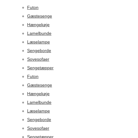
Futon
Gæstesenge
Hængekøje
Lamelbunde
Læselampe
Sengeborde
Sovesofaer
Sengetæpper
Futon
Gæstesenge
Hængekøje
Lamelbunde
Læselampe
Sengeborde
Sovesofaer
Sengetæpper