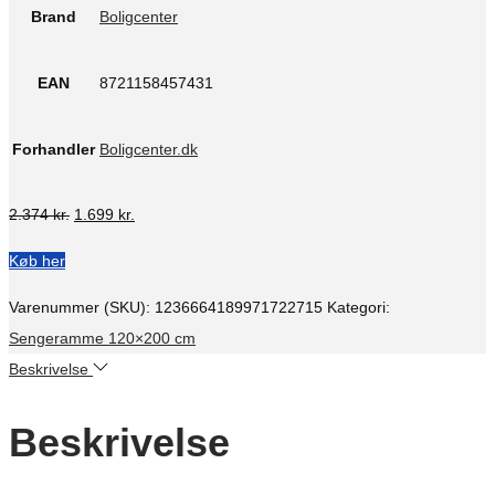
Brand
Boligcenter
EAN
8721158457431
Forhandler
Boligcenter.dk
Den
Den
2.374
kr.
1.699
kr.
oprindelige
aktuelle
Køb her
pris
pris
var:
er:
Varenummer (SKU):
1236664189971722715
Kategori:
2.374 kr..
1.699 kr..
Sengeramme 120×200 cm
Beskrivelse
Beskrivelse