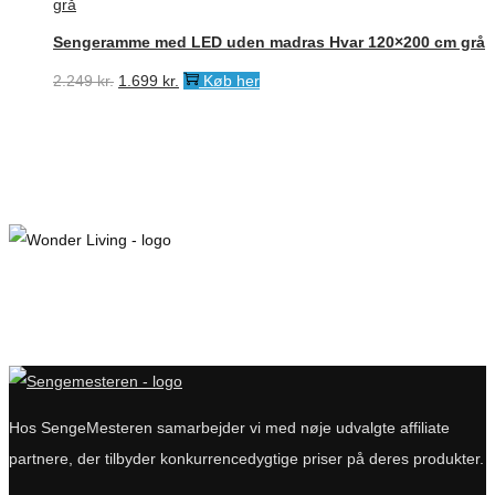
Sengeramme med LED uden madras Hvar 120×200 cm grå
Den
Den
2.249
kr.
1.699
kr.
Køb her
oprindelige
aktuelle
pris
pris
var:
er:
2.249 kr..
1.699 kr..
Hos SengeMesteren samarbejder vi med nøje udvalgte affiliate
partnere, der tilbyder konkurrencedygtige priser på deres produkter.