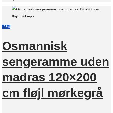
-28%
Osmannisk
sengeramme uden
madras 120×200
cm fløjl mørkegrå