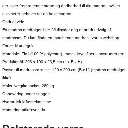
der giver fremragende støtte og åndbarhed til din madras, hvilket
eliminerer behovet for en boksmadras.
Godt at vide:
En madras medfølger ikke. Vi tilbyder dog et bredt udvalg af
madrasser. Du kan finde en matchende madras i vores webshop.
Farve: Mørkegrå
Materiale: Fløjl (100 % polyester), metal, krydsfiner, konstrueret træ
Produktmål: 203 x 100 x 23,5 cm (L x B x H)
Passer til madrasstørrelse: 120 x 200 cm (B x L) (madras medfølger
ikke)
Maks. vægtkapacitet: 280 kg
Opbevaring under sengen
Hydraulisk løftemekanisme
Montering påkrævet: Ja