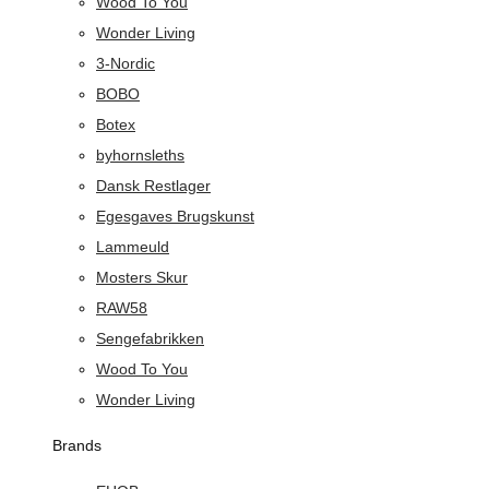
Wood To You
Wonder Living
3-Nordic
BOBO
Botex
byhornsleths
Dansk Restlager
Egesgaves Brugskunst
Lammeuld
Mosters Skur
RAW58
Sengefabrikken
Wood To You
Wonder Living
Brands