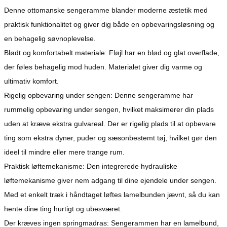
Denne ottomanske sengeramme blander moderne æstetik med
praktisk funktionalitet og giver dig både en opbevaringsløsning og
en behagelig søvnoplevelse.
Blødt og komfortabelt materiale: Fløjl har en blød og glat overflade,
der føles behagelig mod huden. Materialet giver dig varme og
ultimativ komfort.
Rigelig opbevaring under sengen: Denne sengeramme har
rummelig opbevaring under sengen, hvilket maksimerer din plads
uden at kræve ekstra gulvareal. Der er rigelig plads til at opbevare
ting som ekstra dyner, puder og sæsonbestemt tøj, hvilket gør den
ideel til mindre eller mere trange rum.
Praktisk løftemekanisme: Den integrerede hydrauliske
løftemekanisme giver nem adgang til dine ejendele under sengen.
Med et enkelt træk i håndtaget løftes lamelbunden jævnt, så du kan
hente dine ting hurtigt og ubesværet.
Der kræves ingen springmadras: Sengerammen har en lamelbund,