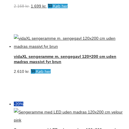
Den
Den
2.168
kr.
1.699
kr.
Køb her
oprindelige
aktuelle
pris
pris
var:
er:
2.168 kr..
1.699 kr..
vidaXL sengeramme m. sengegavl 120×200 cm uden
madras massivt fyr brun
2.610
kr.
Køb her
-20%