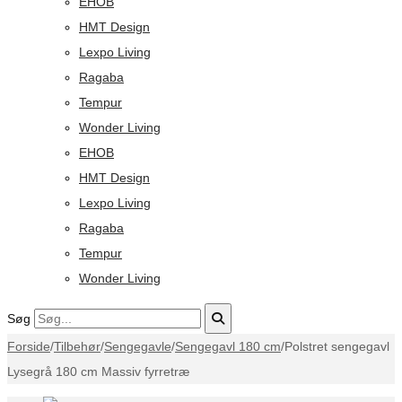
EHOB
HMT Design
Lexpo Living
Ragaba
Tempur
Wonder Living
EHOB
HMT Design
Lexpo Living
Ragaba
Tempur
Wonder Living
Søg
Forside
/
Tilbehør
/
Sengegavle
/
Sengegavl 180 cm
/
Polstret sengegavl
Lysegrå 180 cm Massiv fyrretræ