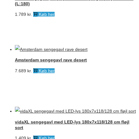
(L:180)
1.789
kr.
Køb her
Amsterdam sengegavl rave desert
7.689
kr.
Køb her
vidaXL sengegavl med LED-lys 180x7x118/128 cm fløjl
sort
1.409
kr.
Køb her