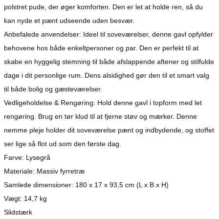
polstret pude, der øger komforten. Den er let at holde ren, så du
kan nyde et pænt udseende uden besvær.
Anbefalede anvendelser: Ideel til soveværelser, denne gavl opfylder
behovene hos både enkeltpersoner og par. Den er perfekt til at
skabe en hyggelig stemning til både afslappende aftener og stilfulde
dage i dit personlige rum. Dens alsidighed gør den til et smart valg
til både bolig og gæsteværelser.
Vedligeholdelse & Rengøring: Hold denne gavl i topform med let
rengøring. Brug en tør klud til at fjerne støv og mærker. Denne
nemme pleje holder dit soveværelse pænt og indbydende, og stoffet
ser lige så flot ud som den første dag.
Farve: Lysegrå
Materiale: Massiv fyrretræ
Samlede dimensioner: 180 x 17 x 93,5 cm (L x B x H)
Vægt: 14,7 kg
Slidstærk