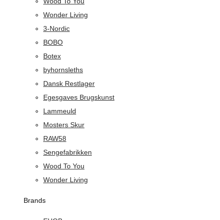
Wood To You
Wonder Living
3-Nordic
BOBO
Botex
byhornsleths
Dansk Restlager
Egesgaves Brugskunst
Lammeuld
Mosters Skur
RAW58
Sengefabrikken
Wood To You
Wonder Living
Brands