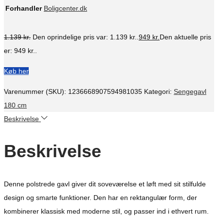
Forhandler
Boligcenter.dk
1.139
kr.
Den oprindelige pris var: 1.139 kr..
949
kr.
Den aktuelle pris
er: 949 kr..
Køb her
Varenummer (SKU):
1236668907594981035
Kategori:
Sengegavl
180 cm
Beskrivelse
Beskrivelse
Denne polstrede gavl giver dit soveværelse et løft med sit stilfulde
design og smarte funktioner. Den har en rektangulær form, der
kombinerer klassisk med moderne stil, og passer ind i ethvert rum.