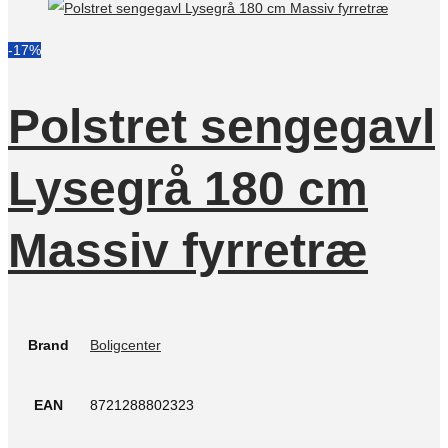
-17%
Polstret sengegavl
Lysegrå 180 cm
Massiv fyrretræ
Brand
Boligcenter
EAN
8721288802323