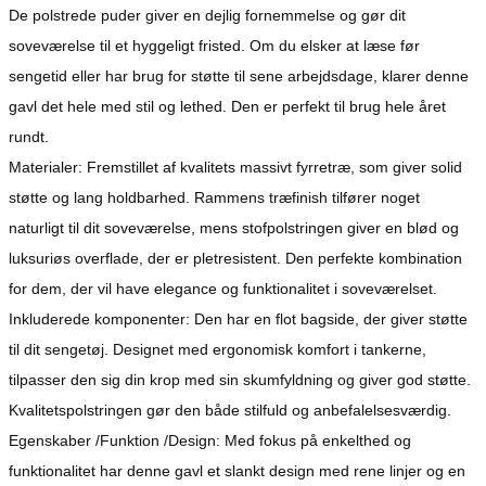
De polstrede puder giver en dejlig fornemmelse og gør dit
soveværelse til et hyggeligt fristed. Om du elsker at læse før
sengetid eller har brug for støtte til sene arbejdsdage, klarer denne
gavl det hele med stil og lethed. Den er perfekt til brug hele året
rundt.
Materialer: Fremstillet af kvalitets massivt fyrretræ, som giver solid
støtte og lang holdbarhed. Rammens træfinish tilfører noget
naturligt til dit soveværelse, mens stofpolstringen giver en blød og
luksuriøs overflade, der er pletresistent. Den perfekte kombination
for dem, der vil have elegance og funktionalitet i soveværelset.
Inkluderede komponenter: Den har en flot bagside, der giver støtte
til dit sengetøj. Designet med ergonomisk komfort i tankerne,
tilpasser den sig din krop med sin skumfyldning og giver god støtte.
Kvalitetspolstringen gør den både stilfuld og anbefalelsesværdig.
Egenskaber /Funktion /Design: Med fokus på enkelthed og
funktionalitet har denne gavl et slankt design med rene linjer og en