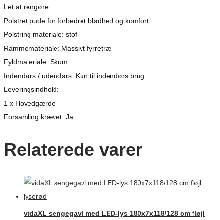
Let at rengøre
Polstret pude for forbedret blødhed og komfort
Polstring materiale: stof
Rammemateriale: Massivt fyrretræ
Fyldmateriale: Skum
Indendørs / udendørs: Kun til indendørs brug
Leveringsindhold:
1 x Hovedgærde
Forsamling krævet: Ja
Relaterede varer
vidaXL sengegavl med LED-lys 180x7x118/128 cm fløjl