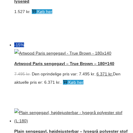
lyserød
1.527
kr.
Køb her
-15%
Artwood Paris sengegavl – True Brown – 180×140
7.495
kr.
Den oprindelige pris var: 7.495 kr..
6.371
kr.
Den
aktuelle pris er: 6.371 kr..
Køb her
Plain sengegavl, højdejusterbar – lysegrå polyester stof