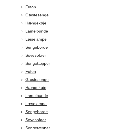
Futon
Gæstesenge
Hængekøje
Lamelbunde
Læselampe
Sengeborde
Sovesofaer
Sengetæpper
Futon
Gæstesenge
Hængekøje
Lamelbunde
Læselampe
Sengeborde
Sovesofaer
Sengetæpper