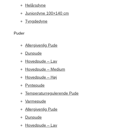
Helårsdyne
Juniordyne 100×140 cm
Tyngdedyne
Puder
Allergivenlig Pude
Dunpude
Hovedpude – Lav
Hovedpude – Medium
Hovedpude – Høj
Pyntepude
Temperaturregulerende Pude
Varmepude
Allergivenlig Pude
Dunpude
Hovedpude – Lav