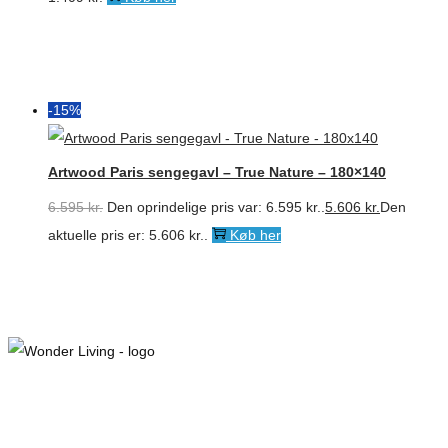
-15%
Artwood Paris sengegavl – True Nature – 180×140
6.595
kr.
Den oprindelige pris var: 6.595 kr..
5.606
kr.
Den
aktuelle pris er: 5.606 kr..
Køb her