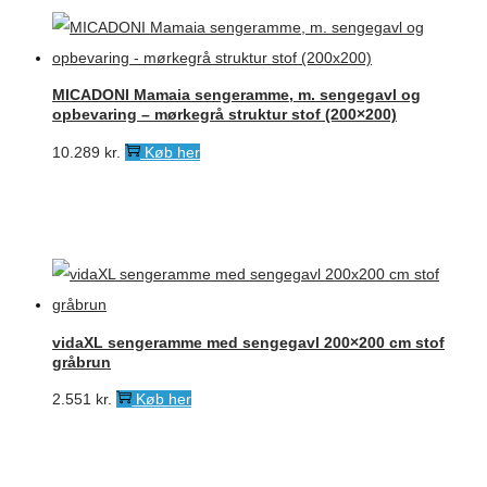
MICADONI Mamaia sengeramme, m. sengegavl og
opbevaring – mørkegrå struktur stof (200×200)
10.289
kr.
Køb her
vidaXL sengeramme med sengegavl 200×200 cm stof
gråbrun
2.551
kr.
Køb her