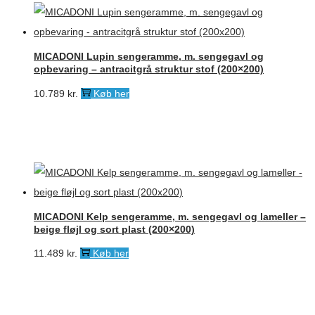
MICADONI Lupin sengeramme, m. sengegavl og
opbevaring – antracitgrå struktur stof (200×200)
10.789
kr.
Køb her
MICADONI Kelp sengeramme, m. sengegavl og lameller –
beige fløjl og sort plast (200×200)
11.489
kr.
Køb her