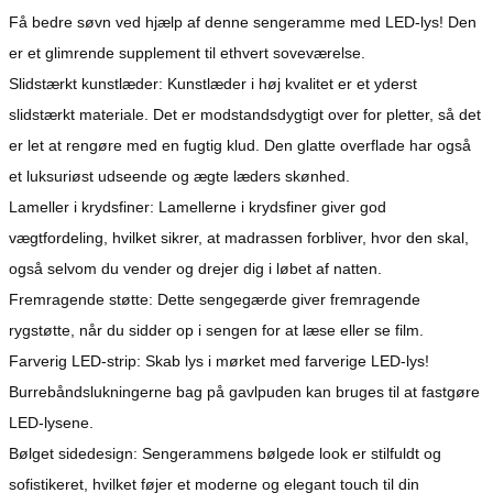
Få bedre søvn ved hjælp af denne sengeramme med LED-lys! Den
er et glimrende supplement til ethvert soveværelse.
Slidstærkt kunstlæder: Kunstlæder i høj kvalitet er et yderst
slidstærkt materiale. Det er modstandsdygtigt over for pletter, så det
er let at rengøre med en fugtig klud. Den glatte overflade har også
et luksuriøst udseende og ægte læders skønhed.
Lameller i krydsfiner: Lamellerne i krydsfiner giver god
vægtfordeling, hvilket sikrer, at madrassen forbliver, hvor den skal,
også selvom du vender og drejer dig i løbet af natten.
Fremragende støtte: Dette sengegærde giver fremragende
rygstøtte, når du sidder op i sengen for at læse eller se film.
Farverig LED-strip: Skab lys i mørket med farverige LED-lys!
Burrebåndslukningerne bag på gavlpuden kan bruges til at fastgøre
LED-lysene.
Bølget sidedesign: Sengerammens bølgede look er stilfuldt og
sofistikeret, hvilket føjer et moderne og elegant touch til din