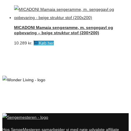
MICADONI Mamaia sengeramme, m. sengegavl og
opbevaring – beige struktur stof (200×200)
10.289
kr.
Køb her
Hos SengeMesteren samarbejder vi med nøje udvalgte affiliate