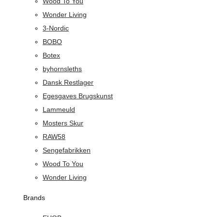
Wood To You
Wonder Living
3-Nordic
BOBO
Botex
byhornsleths
Dansk Restlager
Egesgaves Brugskunst
Lammeuld
Mosters Skur
RAW58
Sengefabrikken
Wood To You
Wonder Living
Brands