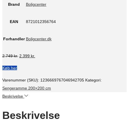
Brand
Boligcenter
EAN
8721012356764
Forhandler
Boligcenter.dk
Den
Den
2.749
kr.
2.399
kr.
oprindelige
aktuelle
Køb her
pris
pris
var:
er:
Varenummer (SKU):
1236669767046942705
Kategori:
2.749 kr..
2.399 kr..
Sengeramme 200×200 cm
Beskrivelse
Beskrivelse