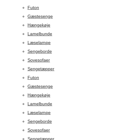
Futon
Gæstesenge
Hængekøje
Lamelbunde
Læselampe
Sengeborde
Sovesofaer
Sengetæpper
Futon
Gæstesenge
Hængekøje
Lamelbunde
Læselampe
Sengeborde
Sovesofaer
Sengetæpper