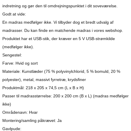
indretning og gør den til omdrejningspunktet i dit soveværelse.
Godt at vide:
En madras medfølger ikke. Vi tilbyder dog et bredt udvalg af
madrasser. Du kan finde en matchende madras i vores webshop.
Produktet har et USB-stik, der kræver en 5 V USB-strømkilde
(medfølger ikke).
Sengestel:
Farve: Hvid og sort
Materiale: Kunstlæder (75 % polyvinylchlorid, 5 % bomuld, 20 %
polyester), metal, massivt fyrretræ, krydsfiner
Produktmål: 218 x 205 x 74,5 cm (L x B x H)
Passer til madrasstørrelse: 200 x 200 cm (B x L) (madras medfølger
ikke)
Områdenavn: Hvar
Montering/samling påkrævet: Ja
Gavlpude: