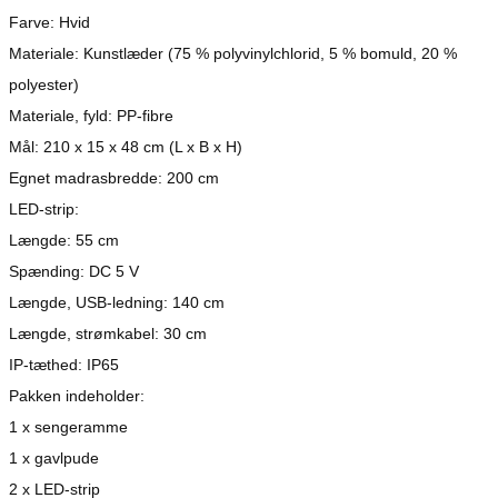
Farve: Hvid
Materiale: Kunstlæder (75 % polyvinylchlorid, 5 % bomuld, 20 %
polyester)
Materiale, fyld: PP-fibre
Mål: 210 x 15 x 48 cm (L x B x H)
Egnet madrasbredde: 200 cm
LED-strip:
Længde: 55 cm
Spænding: DC 5 V
Længde, USB-ledning: 140 cm
Længde, strømkabel: 30 cm
IP-tæthed: IP65
Pakken indeholder:
1 x sengeramme
1 x gavlpude
2 x LED-strip