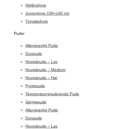
Helårsdyne
Juniordyne 100×140 cm
Tyngdedyne
Puder
Allergivenlig Pude
Dunpude
Hovedpude – Lav
Hovedpude – Medium
Hovedpude – Høj
Pyntepude
Temperaturregulerende Pude
Varmepude
Allergivenlig Pude
Dunpude
Hovedpude – Lav