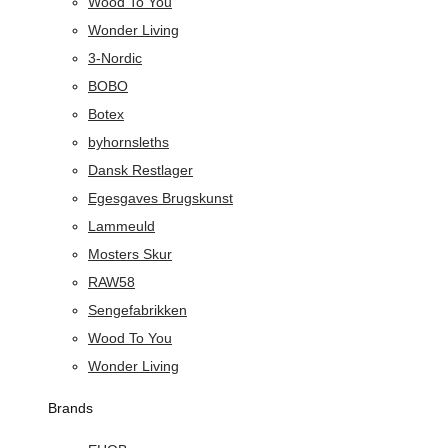
Wood To You
Wonder Living
3-Nordic
BOBO
Botex
byhornsleths
Dansk Restlager
Egesgaves Brugskunst
Lammeuld
Mosters Skur
RAW58
Sengefabrikken
Wood To You
Wonder Living
Brands