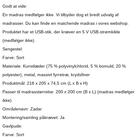
Godt at vide:
En madras medfølger ikke. Vi tilbyder dog et bredt udvalg af
madrasser. Du kan finde en matchende madras i vores webshop.
Produktet har et USB-stik, der kræver en 5 V USB-strømkilde
(medfølger ikke).
Sengestel:
Farve: Sort
Materiale: Kunstlæder (75 % polyvinylchlorid, 5 % bomuld, 20 %
polyester), metal, massivt fyrretræ, krydsfiner
Produktmål: 218 x 205 x 74,5 cm (L x B x H)
Passer til madrasstørrelse: 200 x 200 cm (B x L) (madras medfølger
ikke)
Områdenavn: Zadar
Montering/samling påkrævet: Ja
Gavlpude:
Farve: Sort