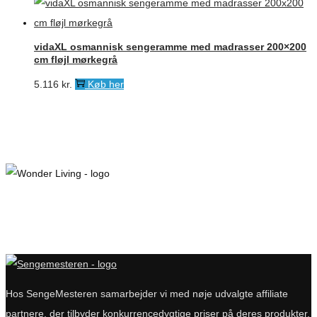
vidaXL osmannisk sengeramme med madrasser 200×200
cm fløjl mørkegrå
5.116
kr.
Køb her
Hos SengeMesteren samarbejder vi med nøje udvalgte affiliate
partnere, der tilbyder konkurrencedygtige priser på deres produkter.