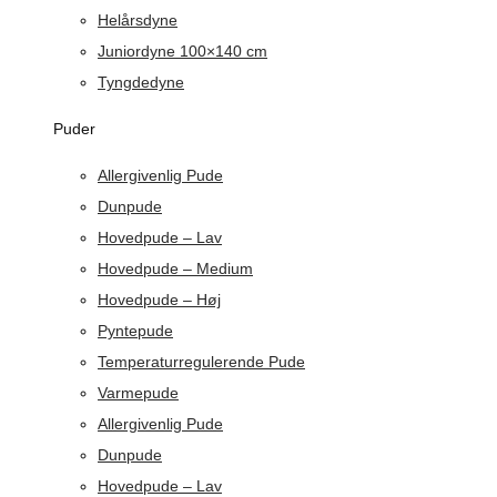
Helårsdyne
Juniordyne 100×140 cm
Tyngdedyne
Puder
Allergivenlig Pude
Dunpude
Hovedpude – Lav
Hovedpude – Medium
Hovedpude – Høj
Pyntepude
Temperaturregulerende Pude
Varmepude
Allergivenlig Pude
Dunpude
Hovedpude – Lav