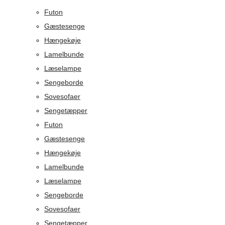
Futon
Gæstesenge
Hængekøje
Lamelbunde
Læselampe
Sengeborde
Sovesofaer
Sengetæpper
Futon
Gæstesenge
Hængekøje
Lamelbunde
Læselampe
Sengeborde
Sovesofaer
Sengetæpper