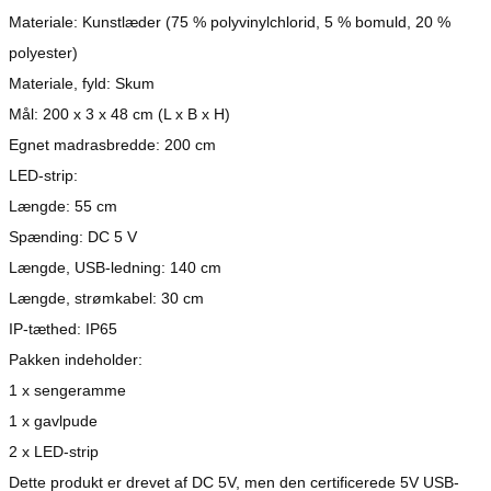
Materiale: Kunstlæder (75 % polyvinylchlorid, 5 % bomuld, 20 %
polyester)
Materiale, fyld: Skum
Mål: 200 x 3 x 48 cm (L x B x H)
Egnet madrasbredde: 200 cm
LED-strip:
Længde: 55 cm
Spænding: DC 5 V
Længde, USB-ledning: 140 cm
Længde, strømkabel: 30 cm
IP-tæthed: IP65
Pakken indeholder:
1 x sengeramme
1 x gavlpude
2 x LED-strip
Dette produkt er drevet af DC 5V, men den certificerede 5V USB-