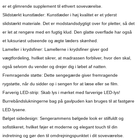
er et glimrende supplement til ethvert soveværelse.
Slidstærkt kunstlæder: Kunstlæder i høj kvalitet er et yderst
slidstærkt materiale. Det er modstandsdygtigt over for pletter, så det
er let at rengøre med en fugtig klud. Den glatte overflade har også
et luksuriøst udseende og ægte læders skønhed.
Lameller i krydsfiner: Lamellerne i krydsfiner giver god
vægtfordeling, hvilket sikrer, at madrassen forbliver, hvor den skal,
også selvom du vender og drejer dig i løbet af natten.
Fremragende støtte: Dette sengegærde giver fremragende
rygstøtte, når du sidder op i sengen for at læse eller se film.
Farverig LED-strip: Skab lys i mørket med farverige LED-lys!
Burrebåndslukningerne bag på gavlpuden kan bruges til at fastgøre
LED-lysene.
Bølget sidedesign: Sengerammens bølgede look er stilfuldt og
sofistikeret, hvilket føjer et moderne og elegant touch til din
indretning og gør den til omdrejningspunktet i dit soveværelse.