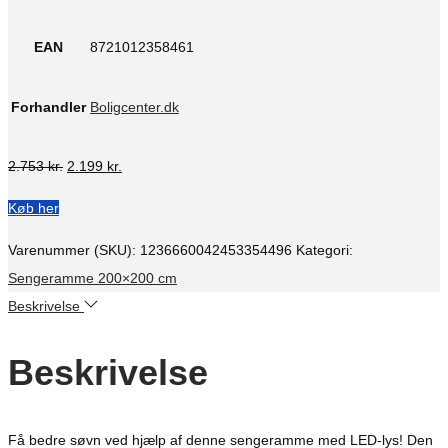
EAN
8721012358461
Forhandler
Boligcenter.dk
Den
Den
2.753
kr.
2.199
kr.
oprindelige
aktuelle
Køb her
pris
pris
var:
er:
Varenummer (SKU):
1236660042453354496
Kategori:
2.753 kr..
2.199 kr..
Sengeramme 200×200 cm
Beskrivelse
Beskrivelse
Få bedre søvn ved hjælp af denne sengeramme med LED-lys! Den