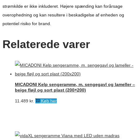
strømkilde er ikke inkluderet. Højere spænding kan forårsage
overophedning og kan resultere i beskadigelse af enheden og
potentiel risiko for brand.
Relaterede varer
MICADONI Kelp sengeramme, m. sengegavl og lameller –
beige fløjl og sort plast (200×200)
11.489
kr.
Køb her