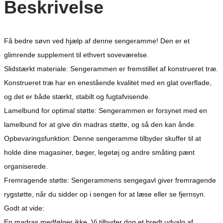
Beskrivelse
Få bedre søvn ved hjælp af denne sengeramme! Den er et
glimrende supplement til ethvert soveværelse.
Slidstærkt materiale: Sengerammen er fremstillet af konstrueret træ.
Konstrueret træ har en enestående kvalitet med en glat overflade,
og det er både stærkt, stabilt og fugtafvisende.
Lamelbund for optimal støtte: Sengerammen er forsynet med en
lamelbund for at give din madras støtte, og så den kan ånde.
Opbevaringsfunktion: Denne sengeramme tilbyder skuffer til at
holde dine magasiner, bøger, legetøj og andre småting pænt
organiserede.
Fremragende støtte: Sengerammens sengegavl giver fremragende
rygstøtte, når du sidder op i sengen for at læse eller se fjernsyn.
Godt at vide:
En madras medfølger ikke. Vi tilbyder dog et bredt udvalg af