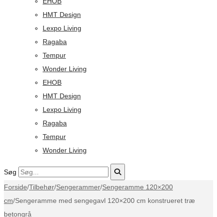
EHOB
HMT Design
Lexpo Living
Ragaba
Tempur
Wonder Living
EHOB
HMT Design
Lexpo Living
Ragaba
Tempur
Wonder Living
Søg
Forside
/
Tilbehør
/
Sengerammer
/
Sengeramme 120×200
cm
/
Sengeramme med sengegavl 120×200 cm konstrueret træ
betongrå