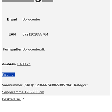
Brand
Boligcenter
EAN
8721102855764
Forhandler
Boligcenter.dk
Den
Den
2.124
kr.
1.499
kr.
oprindelige
aktuelle
Køb her
pris
pris
var:
er:
Varenummer (SKU):
1236667438653857841
Kategori:
2.124 kr..
1.499 kr..
Sengeramme 120×200 cm
Beskrivelse