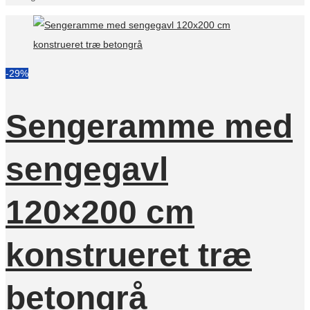
-29%
Sengeramme med
sengegavl
120×200 cm
konstrueret træ
betongrå