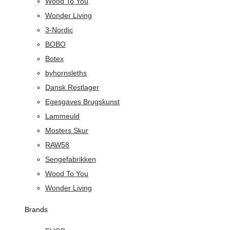
Wood To You
Wonder Living
3-Nordic
BOBO
Botex
byhornsleths
Dansk Restlager
Egesgaves Brugskunst
Lammeuld
Mosters Skur
RAW58
Sengefabrikken
Wood To You
Wonder Living
Brands