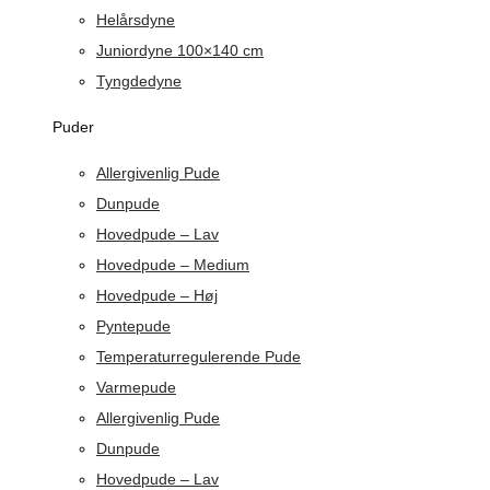
Helårsdyne
Juniordyne 100×140 cm
Tyngdedyne
Puder
Allergivenlig Pude
Dunpude
Hovedpude – Lav
Hovedpude – Medium
Hovedpude – Høj
Pyntepude
Temperaturregulerende Pude
Varmepude
Allergivenlig Pude
Dunpude
Hovedpude – Lav