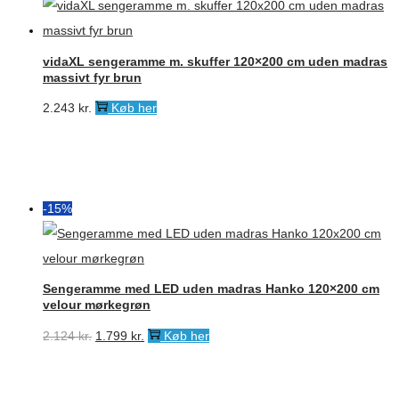
2.249 kr..
1.799 kr..
vidaXL sengeramme m. skuffer 120×200 cm uden madras
massivt fyr brun
2.243
kr.
Køb her
-15%
Sengeramme med LED uden madras Hanko 120×200 cm
velour mørkegrøn
Den
Den
2.124
kr.
1.799
kr.
Køb her
oprindelige
aktuelle
pris
pris