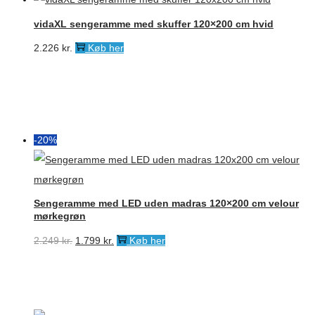
vidaXL sengeramme med skuffer 120×200 cm hvid
2.226
kr.
Køb her
-20%
Sengeramme med LED uden madras 120×200 cm velour
mørkegrøn
Den
Den
2.249
kr.
1.799
kr.
Køb her
oprindelige
aktuelle
pris
pris
var:
er: