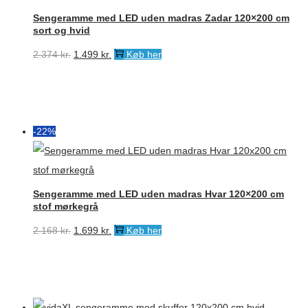
Sengeramme med LED uden madras Zadar 120×200 cm
sort og hvid
Den
Den
2.374
kr.
1.499
kr.
Køb her
oprindelige
aktuelle
pris
pris
var:
er:
2.374 kr..
1.499 kr..
-22%
Sengeramme med LED uden madras Hvar 120×200 cm
stof mørkegrå
Den
Den
2.168
kr.
1.699
kr.
Køb her
oprindelige
aktuelle
pris
pris
var:
er:
2.168 kr..
1.699 kr..