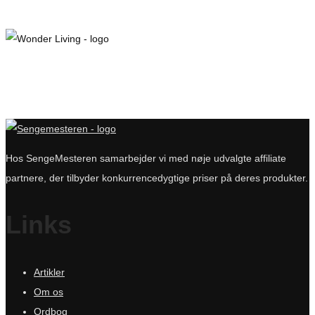
var:
er:
2.124 kr..
1.799 kr..
Hos SengeMesteren samarbejder vi med nøje udvalgte affiliate
partnere, der tilbyder konkurrencedygtige priser på deres produkter.
Links
Artikler
Om os
Ordbog