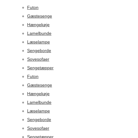
Futon
Gæstesenge
Hængekøje
Lamelbunde
Læselampe
Sengeborde
Sovesofaer
Sengetæpper
Futon
Gæstesenge
Hængekøje
Lamelbunde
Læselampe
Sengeborde
Sovesofaer
Sengetæpper