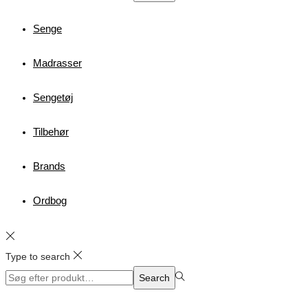
for:>
Senge
Madrasser
Sengetøj
Tilbehør
Brands
Ordbog
Type to search
Search
Search
for:>