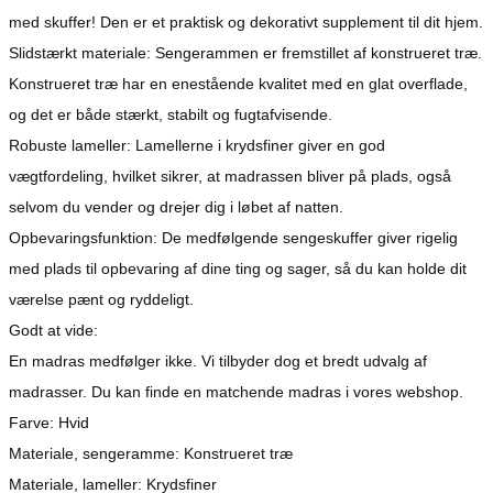
med skuffer! Den er et praktisk og dekorativt supplement til dit hjem.
Slidstærkt materiale: Sengerammen er fremstillet af konstrueret træ.
Konstrueret træ har en enestående kvalitet med en glat overflade,
og det er både stærkt, stabilt og fugtafvisende.
Robuste lameller: Lamellerne i krydsfiner giver en god
vægtfordeling, hvilket sikrer, at madrassen bliver på plads, også
selvom du vender og drejer dig i løbet af natten.
Opbevaringsfunktion: De medfølgende sengeskuffer giver rigelig
med plads til opbevaring af dine ting og sager, så du kan holde dit
værelse pænt og ryddeligt.
Godt at vide:
En madras medfølger ikke. Vi tilbyder dog et bredt udvalg af
madrasser. Du kan finde en matchende madras i vores webshop.
Farve: Hvid
Materiale, sengeramme: Konstrueret træ
Materiale, lameller: Krydsfiner