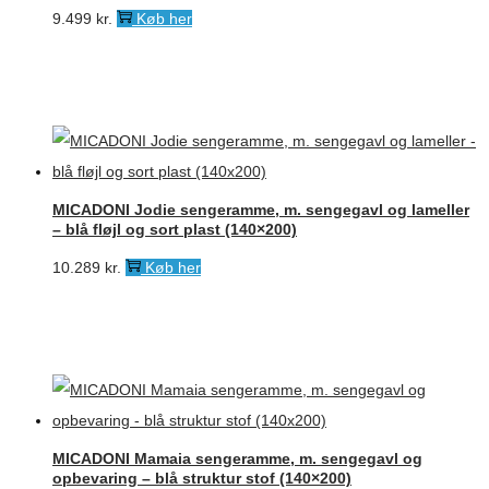
9.499
kr.
Køb her
MICADONI Jodie sengeramme, m. sengegavl og lameller
– blå fløjl og sort plast (140×200)
10.289
kr.
Køb her
MICADONI Mamaia sengeramme, m. sengegavl og
opbevaring – blå struktur stof (140×200)