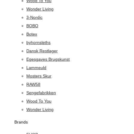
Wood To You
Wonder Living
3-Nordic
BOBO
Botex
byhornsleths
Dansk Restlager
Egesgaves Brugskunst
Lammeuld
Mosters Skur
RAW58
Sengefabrikken
Wood To You
Wonder Living
Brands