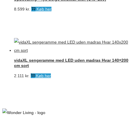
8.599
kr.
Køb her
vidaXL sengeramme med LED uden madras Hvar 140×200
cm sort
2.111
kr.
Køb her