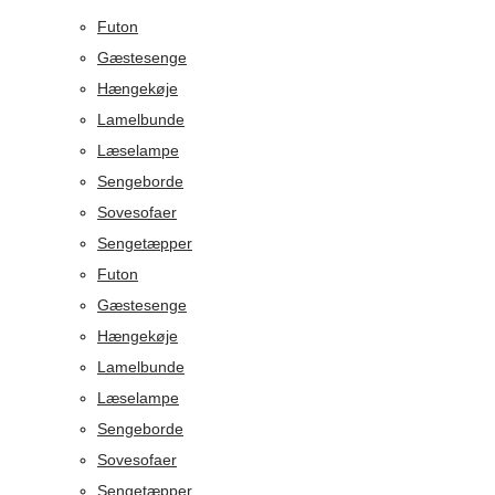
Futon
Gæstesenge
Hængekøje
Lamelbunde
Læselampe
Sengeborde
Sovesofaer
Sengetæpper
Futon
Gæstesenge
Hængekøje
Lamelbunde
Læselampe
Sengeborde
Sovesofaer
Sengetæpper