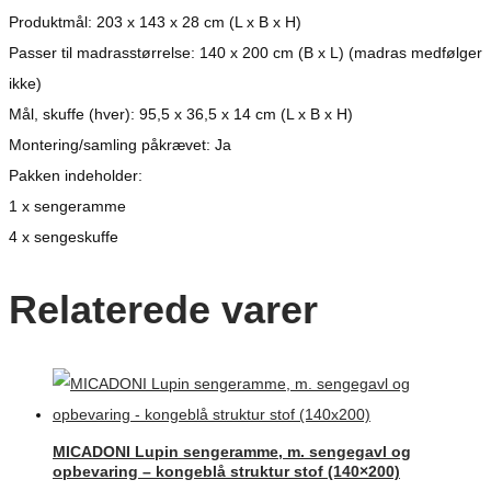
Produktmål: 203 x 143 x 28 cm (L x B x H)
Passer til madrasstørrelse: 140 x 200 cm (B x L) (madras medfølger
ikke)
Mål, skuffe (hver): 95,5 x 36,5 x 14 cm (L x B x H)
Montering/samling påkrævet: Ja
Pakken indeholder:
1 x sengeramme
4 x sengeskuffe
Relaterede varer
MICADONI Lupin sengeramme, m. sengegavl og
opbevaring – kongeblå struktur stof (140×200)