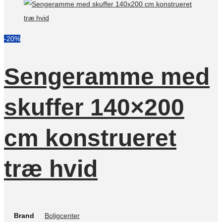
-20%
Sengeramme med
skuffer 140×200
cm konstrueret
træ hvid
Brand
Boligcenter