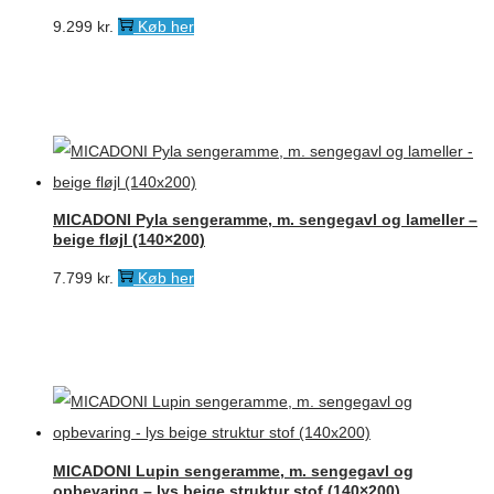
9.299
kr.
Køb her
MICADONI Pyla sengeramme, m. sengegavl og lameller –
beige fløjl (140×200)
7.799
kr.
Køb her
MICADONI Lupin sengeramme, m. sengegavl og
opbevaring – lys beige struktur stof (140×200)