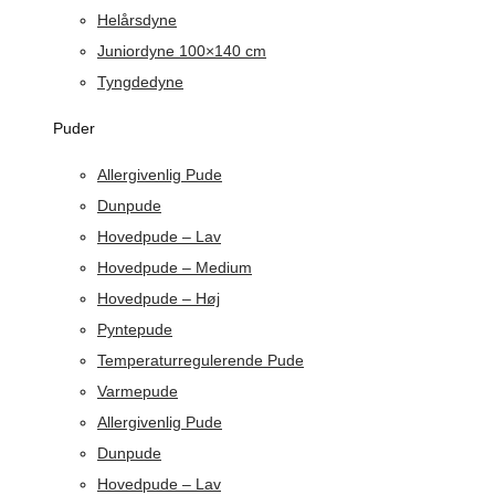
Helårsdyne
Juniordyne 100×140 cm
Tyngdedyne
Puder
Allergivenlig Pude
Dunpude
Hovedpude – Lav
Hovedpude – Medium
Hovedpude – Høj
Pyntepude
Temperaturregulerende Pude
Varmepude
Allergivenlig Pude
Dunpude
Hovedpude – Lav