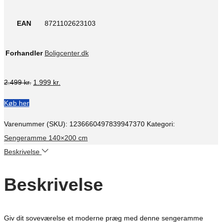
EAN
8721102623103
Forhandler
Boligcenter.dk
Den
Den
2.499
kr.
1.999
kr.
oprindelige
aktuelle
Køb her
pris
pris
var:
er:
Varenummer (SKU):
1236660497839947370
Kategori:
2.499 kr..
1.999 kr..
Sengeramme 140×200 cm
Beskrivelse
Beskrivelse
Giv dit soveværelse et moderne præg med denne sengeramme