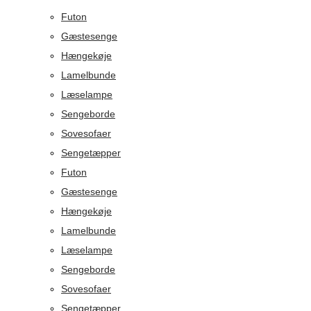
Futon
Gæstesenge
Hængekøje
Lamelbunde
Læselampe
Sengeborde
Sovesofaer
Sengetæpper
Futon
Gæstesenge
Hængekøje
Lamelbunde
Læselampe
Sengeborde
Sovesofaer
Sengetæpper