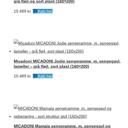
grå fløjl og sort plast (160×200)
10.489
kr.
Køb her
Micadoni MICADONI Jodie sengeramme, m. sengegavl,
lameller – grå fløjl, sort plast (160×200)
10.489
kr.
Køb her
MICADONI Mamaia sengeramme, m. sengegavl og