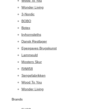
Wood To You
Wonder Living
3-Nordic
BOBO
Botex
byhornsleths
Dansk Restlager
Egesgaves Brugskunst
Lammeuld
Mosters Skur
RAW58
Sengefabrikken
Wood To You
Wonder Living
Brands