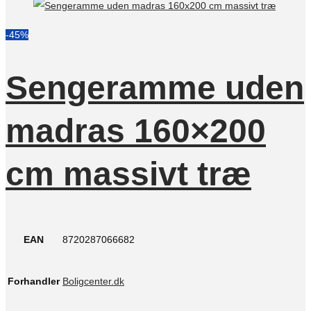
-45%
Sengeramme uden
madras 160×200
cm massivt træ
EAN
8720287066682
Forhandler
Boligcenter.dk