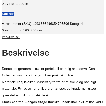
Den
Den
2.274
kr.
1.259
kr.
oprindelige
aktuelle
Køb her
pris
pris
var:
er:
Varenummer (SKU):
1236666496854795506
Kategori:
2.274 kr..
1.259 kr..
Sengeramme 160×200 cm
Beskrivelse
Beskrivelse
Denne sengeramme i træ er perfekt til en rolig nattesøvn. Den
forbedrer rummets interiør på en praktisk måde.
Materiale i høj kvalitet: Massivt fyrretræ er et smukt og naturligt
materiale. Fyrretræ har et lige åremønster, og knuderne i træet
giver det et unikt og rustikt look.
Rustik charme: Sengen tilføjer rustikke undertoner, hvilket kan være