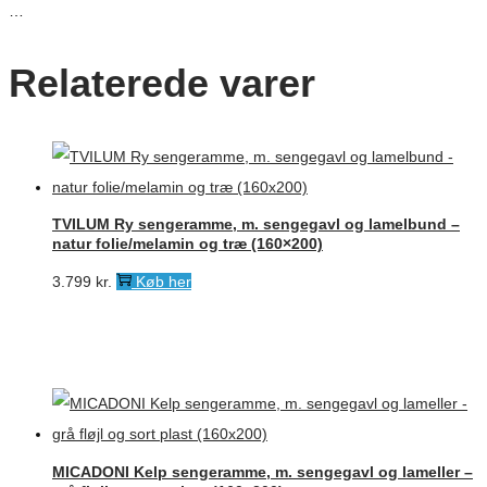
…
Relaterede varer
TVILUM Ry sengeramme, m. sengegavl og lamelbund –
natur folie/melamin og træ (160×200)
3.799
kr.
Køb her
MICADONI Kelp sengeramme, m. sengegavl og lameller –