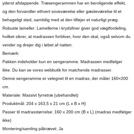
yderst afslappende. Træsengerammen har en beroligende effekt,
og den forvandler ethvert soveværelse eller gæsteværelse til et
behageligt sted, samtidig med at den tilføjer et naturligt præg.
Robuste lameller: Lamellerne i krydsfiner giver god vægtfordeling,
hvilket sikrer, at madrassen forbliver, hvor den skal, også selvom du
vender og drejer dig i løbet af natten.
Bemærk:
Pakken indeholder kun en sengeramme. Madrassen medfølger
ikke. Du kan se vores webbutik for matchende madrasser.
Denne sengeramme er velegnet til en madras, der måler 160×200
cm.
Materiale: Massivt fyrretræ (ubehandlet)
Produktmål: 204 x 163,5 x 21 cm (L x B x H)
Passer til madrasstørrelse: 160 x 200 cm (B x L) (madras medfølger
ikke)
Montering/samling påkrævet: Ja