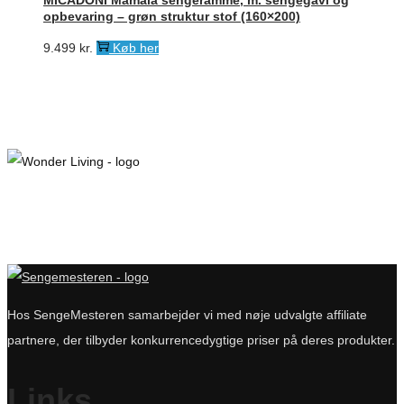
MICADONI Mamaia sengeramme, m. sengegavl og
opbevaring – grøn struktur stof (160×200)
9.499
kr.
Køb her
Hos SengeMesteren samarbejder vi med nøje udvalgte affiliate
partnere, der tilbyder konkurrencedygtige priser på deres produkter.
Links