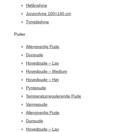
Helårsdyne
Juniordyne 100×140 cm
Tyngdedyne
Puder
Allergivenlig Pude
Dunpude
Hovedpude – Lav
Hovedpude – Medium
Hovedpude – Høj
Pyntepude
Temperaturregulerende Pude
Varmepude
Allergivenlig Pude
Dunpude
Hovedpude – Lav