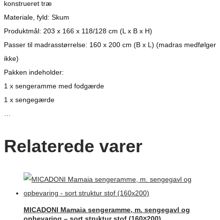
konstrueret træ
Materiale, fyld: Skum
Produktmål: 203 x 166 x 118/128 cm (L x B x H)
Passer til madrasstørrelse: 160 x 200 cm (B x L) (madras medfølger
ikke)
Pakken indeholder:
1 x sengeramme med fodgærde
1 x sengegærde
…
Relaterede varer
MICADONI Mamaia sengeramme, m. sengegavl og
opbevaring – sort struktur stof (160×200)