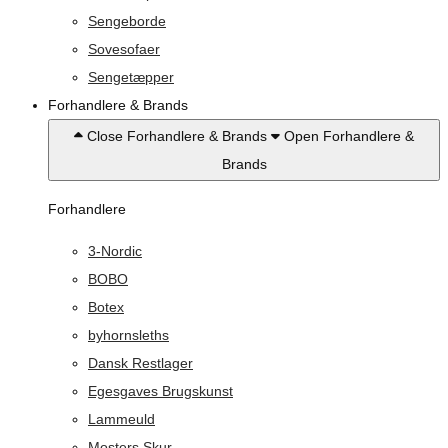
Sengeborde
Sovesofaer
Sengetæpper
Forhandlere & Brands
Close Forhandlere & Brands
Open Forhandlere &
Brands
Forhandlere
3-Nordic
BOBO
Botex
byhornsleths
Dansk Restlager
Egesgaves Brugskunst
Lammeuld
Mosters Skur