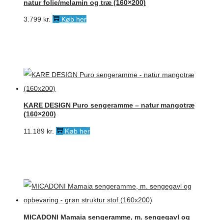
natur folie/melamin og træ (160×200)
3.799
kr.
Køb her
KARE DESIGN Puro sengeramme – natur mangotræ
(160×200)
11.189
kr.
Køb her
MICADONI Mamaia sengeramme, m. sengegavl og