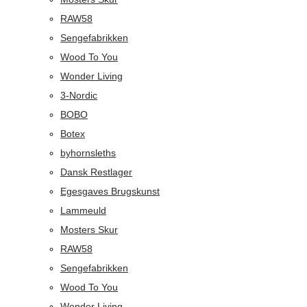
RAW58
Sengefabrikken
Wood To You
Wonder Living
3-Nordic
BOBO
Botex
byhornsleths
Dansk Restlager
Egesgaves Brugskunst
Lammeuld
Mosters Skur
RAW58
Sengefabrikken
Wood To You
Wonder Living