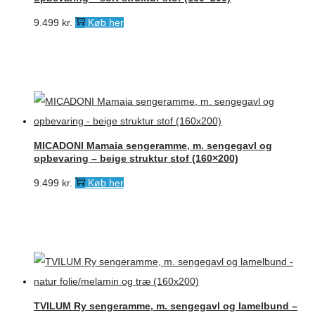
9.499
kr.
Køb her
MICADONI Mamaia sengeramme, m. sengegavl og
opbevaring – beige struktur stof (160×200)
9.499
kr.
Køb her
TVILUM Ry sengeramme, m. sengegavl og lamelbund –