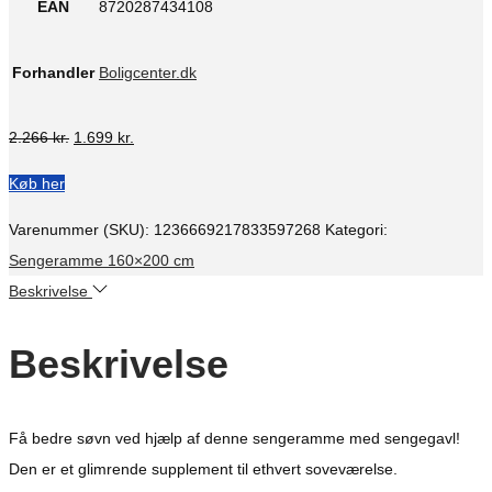
EAN
8720287434108
Forhandler
Boligcenter.dk
Den
Den
2.266
kr.
1.699
kr.
oprindelige
aktuelle
Køb her
pris
pris
var:
er:
Varenummer (SKU):
1236669217833597268
Kategori:
2.266 kr..
1.699 kr..
Sengeramme 160×200 cm
Beskrivelse
Beskrivelse
Få bedre søvn ved hjælp af denne sengeramme med sengegavl!
Den er et glimrende supplement til ethvert soveværelse.