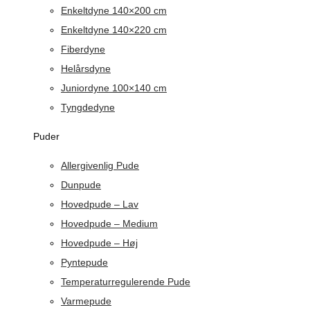
Enkeltdyne 140×200 cm
Enkeltdyne 140×220 cm
Fiberdyne
Helårsdyne
Juniordyne 100×140 cm
Tyngdedyne
Puder
Allergivenlig Pude
Dunpude
Hovedpude – Lav
Hovedpude – Medium
Hovedpude – Høj
Pyntepude
Temperaturregulerende Pude
Varmepude