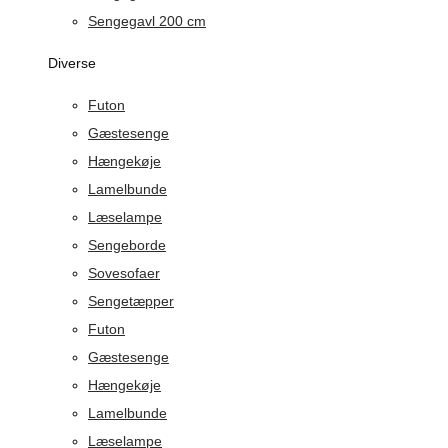
Sengegavl 200 cm
Diverse
Futon
Gæstesenge
Hængekøje
Lamelbunde
Læselampe
Sengeborde
Sovesofaer
Sengetæpper
Futon
Gæstesenge
Hængekøje
Lamelbunde
Læselampe