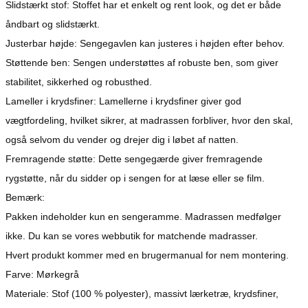
Slidstærkt stof: Stoffet har et enkelt og rent look, og det er både
åndbart og slidstærkt.
Justerbar højde: Sengegavlen kan justeres i højden efter behov.
Støttende ben: Sengen understøttes af robuste ben, som giver
stabilitet, sikkerhed og robusthed.
Lameller i krydsfiner: Lamellerne i krydsfiner giver god
vægtfordeling, hvilket sikrer, at madrassen forbliver, hvor den skal,
også selvom du vender og drejer dig i løbet af natten.
Fremragende støtte: Dette sengegærde giver fremragende
rygstøtte, når du sidder op i sengen for at læse eller se film.
Bemærk:
Pakken indeholder kun en sengeramme. Madrassen medfølger
ikke. Du kan se vores webbutik for matchende madrasser.
Hvert produkt kommer med en brugermanual for nem montering.
Farve: Mørkegrå
Materiale: Stof (100 % polyester), massivt lærketræ, krydsfiner,