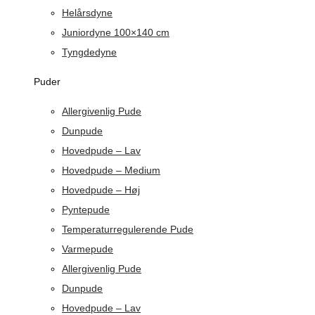
Helårsdyne
Juniordyne 100×140 cm
Tyngdedyne
Puder
Allergivenlig Pude
Dunpude
Hovedpude – Lav
Hovedpude – Medium
Hovedpude – Høj
Pyntepude
Temperaturregulerende Pude
Varmepude
Allergivenlig Pude
Dunpude
Hovedpude – Lav