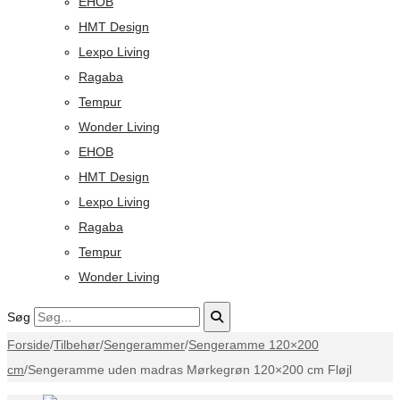
EHOB
HMT Design
Lexpo Living
Ragaba
Tempur
Wonder Living
EHOB
HMT Design
Lexpo Living
Ragaba
Tempur
Wonder Living
Søg
Forside
/
Tilbehør
/
Sengerammer
/
Sengeramme 120×200
cm
/
Sengeramme uden madras Mørkegrøn 120×200 cm Fløjl