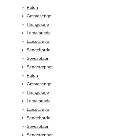
Futon
Gæstesenge
Hængekøje
Lamelbunde
Læselampe
Sengeborde
Sovesofaer
Sengetæpper
Futon
Gæstesenge
Hængekøje
Lamelbunde
Læselampe
Sengeborde
Sovesofaer
Sengetæpper