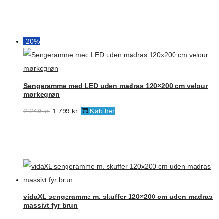
pris
pris
var:
er:
2.499 kr..
1.999 kr..
-20%
Sengeramme med LED uden madras 120×200 cm velour
mørkegrøn
Den
Den
2.249
kr.
1.799
kr.
Køb her
oprindelige
aktuelle
pris
pris
var:
er:
2.249 kr..
1.799 kr..
vidaXL sengeramme m. skuffer 120×200 cm uden madras
massivt fyr brun