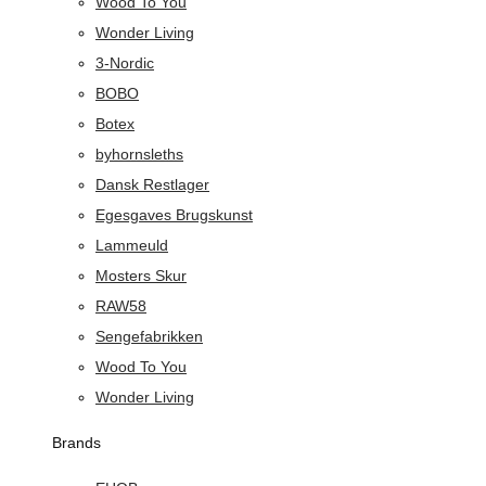
Wood To You
Wonder Living
3-Nordic
BOBO
Botex
byhornsleths
Dansk Restlager
Egesgaves Brugskunst
Lammeuld
Mosters Skur
RAW58
Sengefabrikken
Wood To You
Wonder Living
Brands