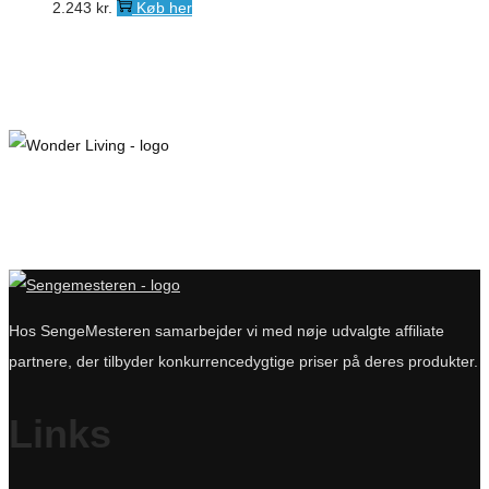
2.243
kr.
Køb her
Hos SengeMesteren samarbejder vi med nøje udvalgte affiliate
partnere, der tilbyder konkurrencedygtige priser på deres produkter.
Links