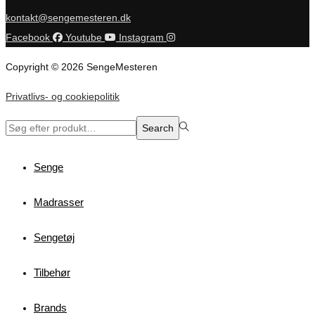
kontakt@sengemesteren.dk
Facebook
Youtube
Instagram
Copyright © 2026 SengeMesteren
Privatlivs- og cookiepolitik
Search
Search
for:>
Senge
Madrasser
Sengetøj
Tilbehør
Brands