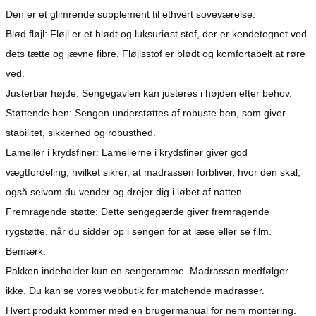
Den er et glimrende supplement til ethvert soveværelse.
Blød fløjl: Fløjl er et blødt og luksuriøst stof, der er kendetegnet ved
dets tætte og jævne fibre. Fløjlsstof er blødt og komfortabelt at røre
ved.
Justerbar højde: Sengegavlen kan justeres i højden efter behov.
Støttende ben: Sengen understøttes af robuste ben, som giver
stabilitet, sikkerhed og robusthed.
Lameller i krydsfiner: Lamellerne i krydsfiner giver god
vægtfordeling, hvilket sikrer, at madrassen forbliver, hvor den skal,
også selvom du vender og drejer dig i løbet af natten.
Fremragende støtte: Dette sengegærde giver fremragende
rygstøtte, når du sidder op i sengen for at læse eller se film.
Bemærk:
Pakken indeholder kun en sengeramme. Madrassen medfølger
ikke. Du kan se vores webbutik for matchende madrasser.
Hvert produkt kommer med en brugermanual for nem montering.