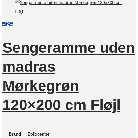
-42%
Sengeramme uden
madras
Mørkegrøn
120×200 cm Fløjl
Brand
Boligcenter