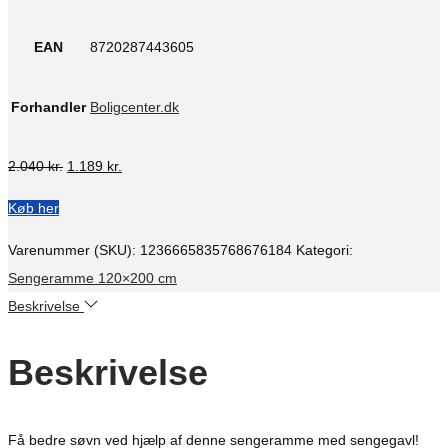
EAN
8720287443605
Forhandler
Boligcenter.dk
Den
Den
2.040
kr.
1.189
kr.
oprindelige
aktuelle
Køb her
pris
pris
var:
er:
Varenummer (SKU):
1236665835768676184
Kategori:
2.040 kr..
1.189 kr..
Sengeramme 120×200 cm
Beskrivelse
Beskrivelse
Få bedre søvn ved hjælp af denne sengeramme med sengegavl!