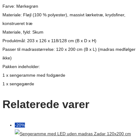
Farve: Mørkegrøn
Materiale: Fløjl (100 % polyester), massivt lærketræ, krydsfiner,
konstrueret træ
Materiale, fyld: Skum
Produktmål: 203 x 126 x 118/128 cm (B x D x H)
Passer til madrasstørrelse: 120 x 200 cm (B x L) (madras medfølger
ikke)
Pakken indeholder:
1 x sengeramme med fodgærde
1 x sengegærde
Relaterede varer
-20%