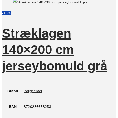
-15%
Stræklagen
140×200 cm
jerseybomuld grå
Brand
Boligcenter
EAN
8720286658253