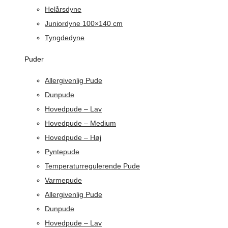
Helårsdyne
Juniordyne 100×140 cm
Tyngdedyne
Puder
Allergivenlig Pude
Dunpude
Hovedpude – Lav
Hovedpude – Medium
Hovedpude – Høj
Pyntepude
Temperaturregulerende Pude
Varmepude
Allergivenlig Pude
Dunpude
Hovedpude – Lav