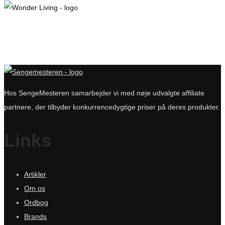
250 kr..
130 kr..
Hos SengeMesteren samarbejder vi med nøje udvalgte affiliate
partnere, der tilbyder konkurrencedygtige priser på deres produkter.
Links
Artikler
Om os
Ordbog
Brands