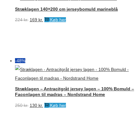
Stræklagen 140×200 cm jerseybomuld marineblå
Den
Den
224
kr.
169
kr.
Køb her
oprindelige
aktuelle
pris
pris
var:
er:
224 kr..
169 kr..
-48%
Stræklagen – Antracitgråt jersey lagen – 100% Bomuld –
Faconlagen til madras – Nordstrand Home
Den
Den
250
kr.
130
kr.
Køb her
oprindelige
aktuelle
pris
pris
var:
er: