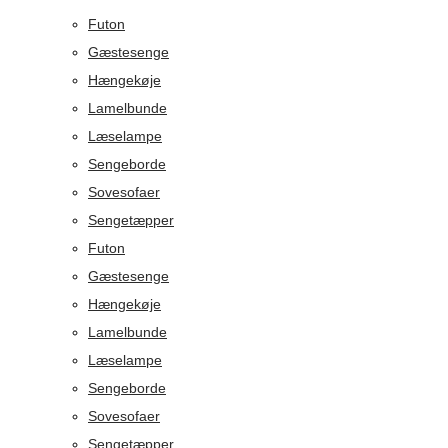
Futon
Gæstesenge
Hængekøje
Lamelbunde
Læselampe
Sengeborde
Sovesofaer
Sengetæpper
Futon
Gæstesenge
Hængekøje
Lamelbunde
Læselampe
Sengeborde
Sovesofaer
Sengetæpper