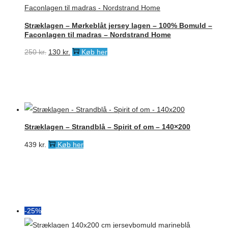
Stræklagen – Mørkeblåt jersey lagen – 100% Bomuld –
Faconlagen til madras – Nordstrand Home
Den
Den
250
kr.
130
kr.
Køb her
oprindelige
aktuelle
pris
pris
var:
er:
250 kr..
130 kr..
Stræklagen – Strandblå – Spirit of om – 140×200
439
kr.
Køb her
-25%