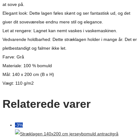
at sove på.
Elegant look: Dette lagen føles skønt og ser fantastisk ud, og det
giver dit soveværelse endnu mere stil og elegance.
Let at rengøre: Lagnet kan nemt vaskes i vaskemaskinen.
Vedvarende holdbarhed: Dette stræklagen holder i mange år. Det er
pletbestandigt og falmer ikke let.
Farve: Grå
Materiale: 100 % bomuld
Mål: 140 x 200 cm (B x H)
Vægt: 110 g/m2
Relaterede varer
-3%