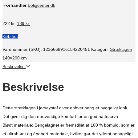
Forhandler
Boligcenter.dk
Den
Den
222
kr.
189
kr.
oprindelige
aktuelle
Køb her
pris
pris
var:
er:
Varenummer (SKU):
1236668916154220451
Kategori:
Stræklagen
222 kr..
189 kr..
140×200 cm
Beskrivelse
Beskrivelse
Dette stræklagen i jerseystof giver enhver seng et hyggeligt look.
Det giver dig den nødvendige komfort for en god nattesøvn.
Blødt materiale: Sengelagnet er fremstillet af 100 % bomuld, som er
et ultrablødt og åndbart materiale, hvilket gør det yderst behageligt