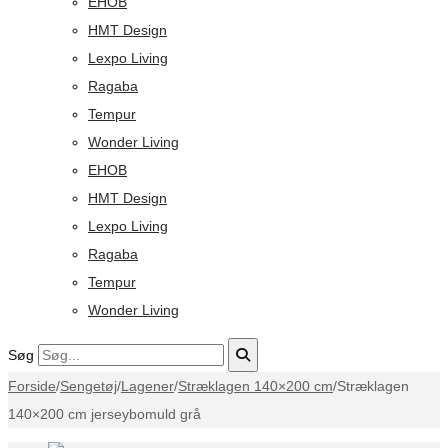
EHOB
HMT Design
Lexpo Living
Ragaba
Tempur
Wonder Living
EHOB
HMT Design
Lexpo Living
Ragaba
Tempur
Wonder Living
Søg
Forside
/
Sengetøj
/
Lagener
/
Stræklagen 140×200 cm
/
Stræklagen
140×200 cm jerseybomuld grå