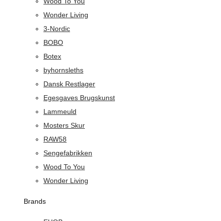
Wood To You
Wonder Living
3-Nordic
BOBO
Botex
byhornsleths
Dansk Restlager
Egesgaves Brugskunst
Lammeuld
Mosters Skur
RAW58
Sengefabrikken
Wood To You
Wonder Living
Brands