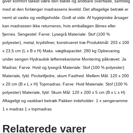
giver komfort takket være den bløde og åndbare overflade, samtidig
med at den forlænger madrassens levetid. Det aftagelige betræk er
nemt at vaske og vedligeholde. Godt at vide: Af hygiejniske årsager
kan madrassen ikke returneres, hvis emballagen åbnes eller
fjernes. Sengestel: Farve: Lysegrå Materiale: Stof (100 %
polyester), metal, krydsfiner, konstrueret træ Produktmål: 203 x 100
x 23,5 cm (L x B x H) Maks. vægtkapacitet: 280 kg Opbevaring
under sengen Hydraulisk løftemekanisme Montering påkrævet: Ja
Madras: Farve: Hvid og lysegrå Materiale: Stof (100 % polyester)
Materiale, fyld: Pocketfjedre, skum Fasthed: Mellem Mål: 120 x 200
x 20 cm (B x L x H) Topmadras: Farve: Hvid Materiale: Stof (100 %
polyester) Materiale, fyld: Skum Mål: 120 x 200 x 5 cm (B x L x H)
Aftageligt og vaskbart betræk Pakken indeholder: 1 x sengeramme
1 x madras 1 x topmadras
Relaterede varer