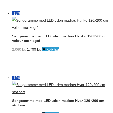
-13%
Sengeramme med LED uden madras Hanko 120×200 cm
velour mørkegrå
Den
Den
2.060
kr.
1.799
kr.
Køb her
oprindelige
aktuelle
pris
pris
var:
er:
2.060 kr..
1.799 kr..
-12%
Sengeramme med LED uden madras Hvar 120×200 cm
stof sort