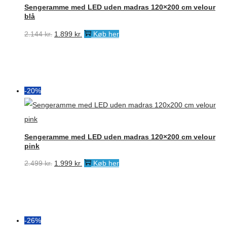
Sengeramme med LED uden madras 120×200 cm velour
blå
Den
Den
2.144
kr.
1.899
kr.
Køb her
oprindelige
aktuelle
pris
pris
var:
er:
2.144 kr..
1.899 kr..
-20%
Sengeramme med LED uden madras 120×200 cm velour
pink
Den
Den
2.499
kr.
1.999
kr.
Køb her
oprindelige
aktuelle
pris
pris
var:
er:
2.499 kr..
1.999 kr..
-26%