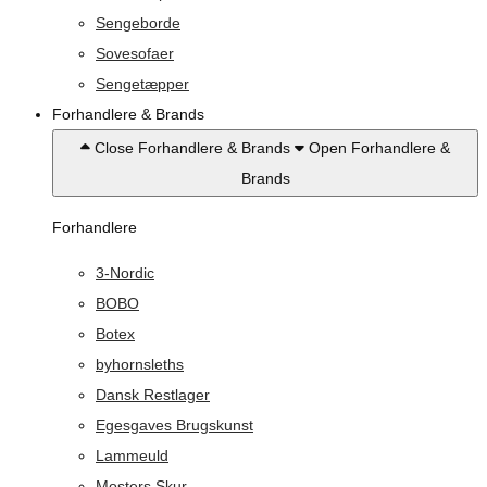
Sengeborde
Sovesofaer
Sengetæpper
Forhandlere & Brands
Close Forhandlere & Brands
Open Forhandlere &
Brands
Forhandlere
3-Nordic
BOBO
Botex
byhornsleths
Dansk Restlager
Egesgaves Brugskunst
Lammeuld
Mosters Skur