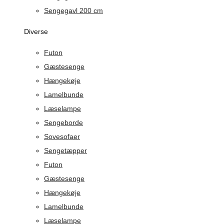
Sengegavl 200 cm
Diverse
Futon
Gæstesenge
Hængekøje
Lamelbunde
Læselampe
Sengeborde
Sovesofaer
Sengetæpper
Futon
Gæstesenge
Hængekøje
Lamelbunde
Læselampe