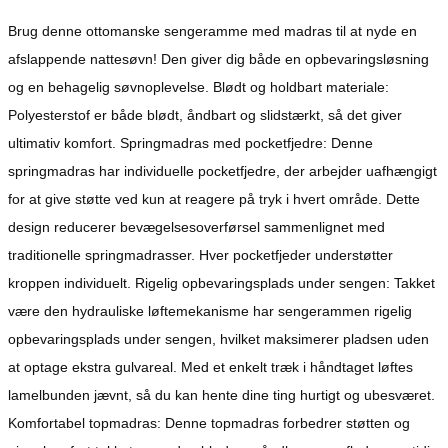
Brug denne ottomanske sengeramme med madras til at nyde en
afslappende nattesøvn! Den giver dig både en opbevaringsløsning
og en behagelig søvnoplevelse. Blødt og holdbart materiale:
Polyesterstof er både blødt, åndbart og slidstærkt, så det giver
ultimativ komfort. Springmadras med pocketfjedre: Denne
springmadras har individuelle pocketfjedre, der arbejder uafhængigt
for at give støtte ved kun at reagere på tryk i hvert område. Dette
design reducerer bevægelsesoverførsel sammenlignet med
traditionelle springmadrasser. Hver pocketfjeder understøtter
kroppen individuelt. Rigelig opbevaringsplads under sengen: Takket
være den hydrauliske løftemekanisme har sengerammen rigelig
opbevaringsplads under sengen, hvilket maksimerer pladsen uden
at optage ekstra gulvareal. Med et enkelt træk i håndtaget løftes
lamelbunden jævnt, så du kan hente dine ting hurtigt og ubesværet.
Komfortabel topmadras: Denne topmadras forbedrer støtten og