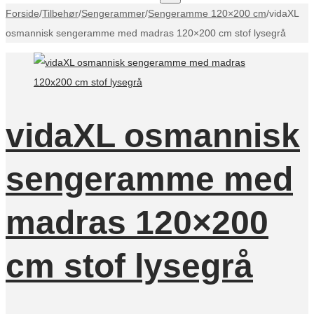
Forside
/
Tilbehør
/
Sengerammer
/
Sengeramme 120×200 cm
/
vidaXL
osmannisk sengeramme med madras 120×200 cm stof lysegrå
vidaXL osmannisk
sengeramme med
madras 120×200
cm stof lysegrå