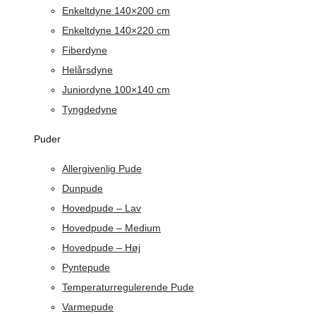
Enkeltdyne 140×200 cm
Enkeltdyne 140×220 cm
Fiberdyne
Helårsdyne
Juniordyne 100×140 cm
Tyngdedyne
Puder
Allergivenlig Pude
Dunpude
Hovedpude – Lav
Hovedpude – Medium
Hovedpude – Høj
Pyntepude
Temperaturregulerende Pude
Varmepude