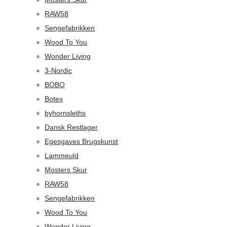
RAW58
Sengefabrikken
Wood To You
Wonder Living
3-Nordic
BOBO
Botex
byhornsleths
Dansk Restlager
Egesgaves Brugskunst
Lammeuld
Mosters Skur
RAW58
Sengefabrikken
Wood To You
Wonder Living