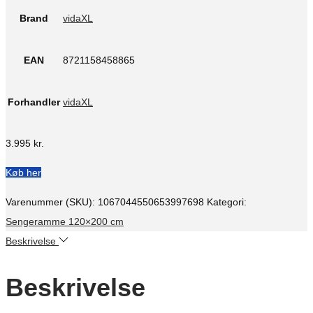
Brand
vidaXL
EAN
8721158458865
Forhandler
vidaXL
3.995
kr.
Køb her
Varenummer (SKU):
1067044550653997698
Kategori:
Sengeramme 120×200 cm
Beskrivelse
Beskrivelse