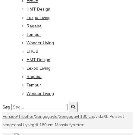
EHOB
HMT Design
Lexpo Living
Ragaba
Tempur
Wonder Living
EHOB
HMT Design
Lexpo Living
Ragaba
Tempur
Wonder Living
Søg
Forside
/
Tilbehør
/
Sengegavle
/
Sengegavl 180 cm
/
vidaXL Polstret
sengegavl Lysegrå 180 cm Massiv fyrretræ