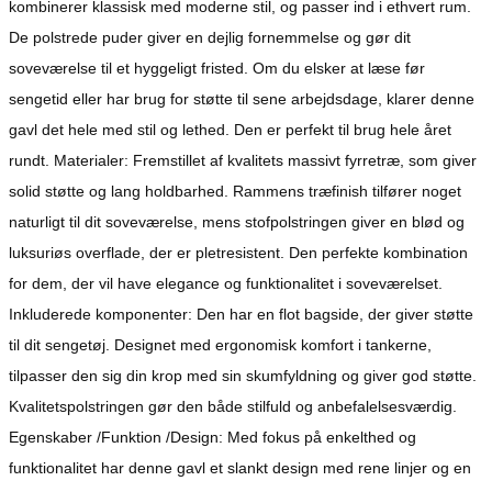
kombinerer klassisk med moderne stil, og passer ind i ethvert rum.
De polstrede puder giver en dejlig fornemmelse og gør dit
soveværelse til et hyggeligt fristed. Om du elsker at læse før
sengetid eller har brug for støtte til sene arbejdsdage, klarer denne
gavl det hele med stil og lethed. Den er perfekt til brug hele året
rundt. Materialer: Fremstillet af kvalitets massivt fyrretræ, som giver
solid støtte og lang holdbarhed. Rammens træfinish tilfører noget
naturligt til dit soveværelse, mens stofpolstringen giver en blød og
luksuriøs overflade, der er pletresistent. Den perfekte kombination
for dem, der vil have elegance og funktionalitet i soveværelset.
Inkluderede komponenter: Den har en flot bagside, der giver støtte
til dit sengetøj. Designet med ergonomisk komfort i tankerne,
tilpasser den sig din krop med sin skumfyldning og giver god støtte.
Kvalitetspolstringen gør den både stilfuld og anbefalelsesværdig.
Egenskaber /Funktion /Design: Med fokus på enkelthed og
funktionalitet har denne gavl et slankt design med rene linjer og en