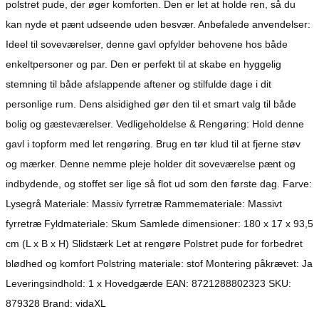
polstret pude, der øger komforten. Den er let at holde ren, så du
kan nyde et pænt udseende uden besvær. Anbefalede anvendelser:
Ideel til soveværelser, denne gavl opfylder behovene hos både
enkeltpersoner og par. Den er perfekt til at skabe en hyggelig
stemning til både afslappende aftener og stilfulde dage i dit
personlige rum. Dens alsidighed gør den til et smart valg til både
bolig og gæsteværelser. Vedligeholdelse & Rengøring: Hold denne
gavl i topform med let rengøring. Brug en tør klud til at fjerne støv
og mærker. Denne nemme pleje holder dit soveværelse pænt og
indbydende, og stoffet ser lige så flot ud som den første dag. Farve:
Lysegrå Materiale: Massiv fyrretræ Rammemateriale: Massivt
fyrretræ Fyldmateriale: Skum Samlede dimensioner: 180 x 17 x 93,5
cm (L x B x H) Slidstærk Let at rengøre Polstret pude for forbedret
blødhed og komfort Polstring materiale: stof Montering påkrævet: Ja
Leveringsindhold: 1 x Hovedgærde EAN: 8721288802323 SKU:
879328 Brand: vidaXL