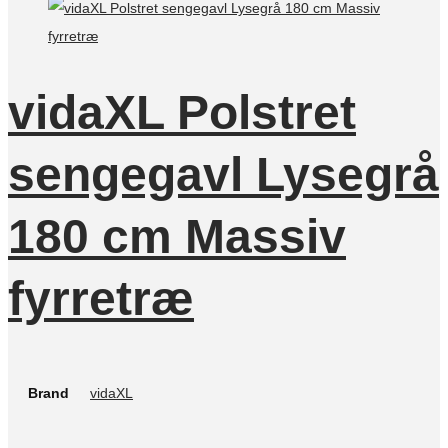
vidaXL Polstret
sengegavl Lysegrå
180 cm Massiv
fyrretræ
Brand
vidaXL