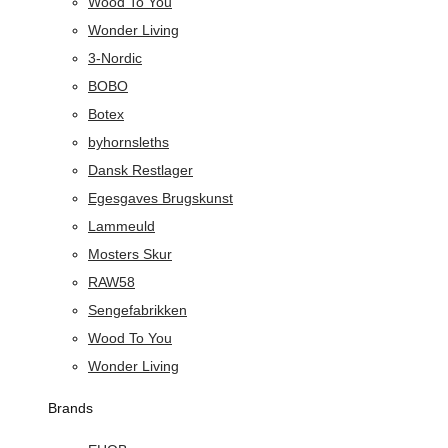
Wood To You
Wonder Living
3-Nordic
BOBO
Botex
byhornsleths
Dansk Restlager
Egesgaves Brugskunst
Lammeuld
Mosters Skur
RAW58
Sengefabrikken
Wood To You
Wonder Living
Brands