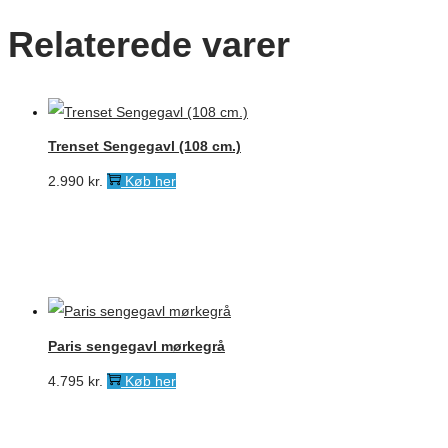
Relaterede varer
Trenset Sengegavl (108 cm.)
2.990
kr.
Køb her
Paris sengegavl mørkegrå
4.795
kr.
Køb her