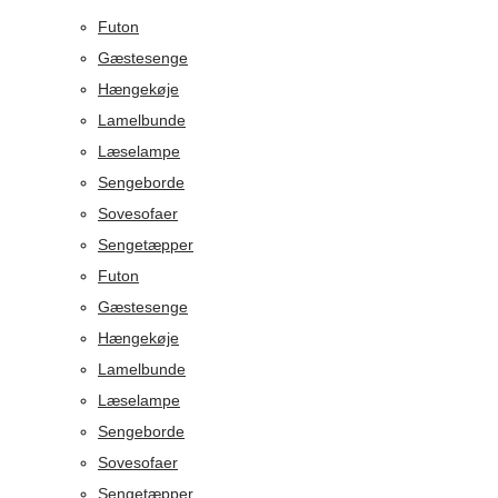
Futon
Gæstesenge
Hængekøje
Lamelbunde
Læselampe
Sengeborde
Sovesofaer
Sengetæpper
Futon
Gæstesenge
Hængekøje
Lamelbunde
Læselampe
Sengeborde
Sovesofaer
Sengetæpper