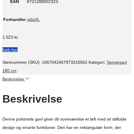
EAN
8721288802323
Forhandler
vidaXL
1.023
kr.
Køb her
Varenummer (SKU):
1067042467973216562
Kategori:
Sengegavl
180 cm
Beskrivelse
Beskrivelse
Denne polstrede gavl giver dit soveværelse et løft med sit stilfulde
design og smarte funktioner. Den har en rektangulær form, der