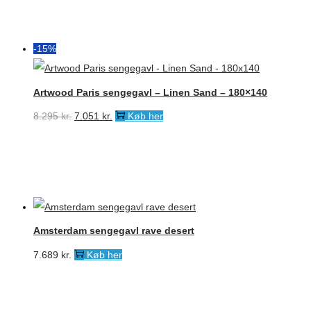
-15%
Artwood Paris sengegavl – Linen Sand – 180×140
Den
Den
8.295
kr.
7.051
kr.
Køb her
oprindelige
aktuelle
pris
pris
var:
er:
8.295 kr..
7.051 kr..
Amsterdam sengegavl rave desert
7.689
kr.
Køb her