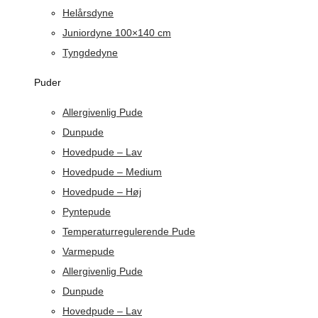
Helårsdyne
Juniordyne 100×140 cm
Tyngdedyne
Puder
Allergivenlig Pude
Dunpude
Hovedpude – Lav
Hovedpude – Medium
Hovedpude – Høj
Pyntepude
Temperaturregulerende Pude
Varmepude
Allergivenlig Pude
Dunpude
Hovedpude – Lav