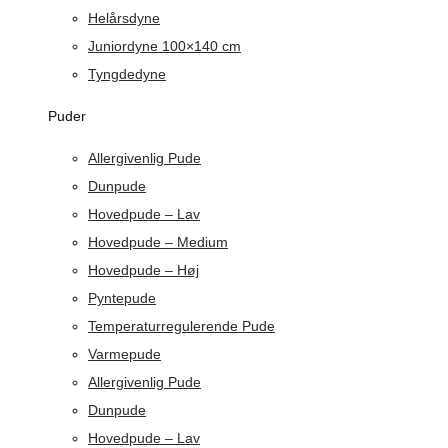
Helårsdyne
Juniordyne 100×140 cm
Tyngdedyne
Puder
Allergivenlig Pude
Dunpude
Hovedpude – Lav
Hovedpude – Medium
Hovedpude – Høj
Pyntepude
Temperaturregulerende Pude
Varmepude
Allergivenlig Pude
Dunpude
Hovedpude – Lav