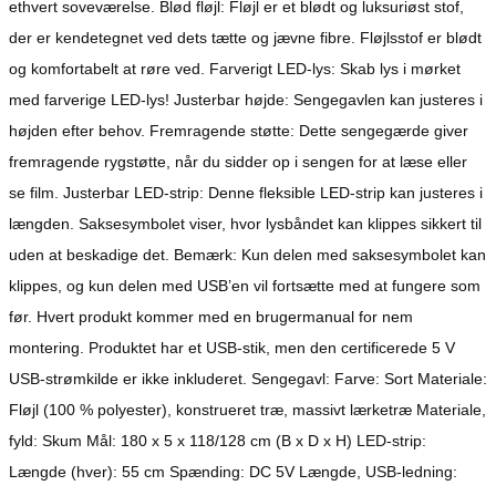
ethvert soveværelse. Blød fløjl: Fløjl er et blødt og luksuriøst stof,
der er kendetegnet ved dets tætte og jævne fibre. Fløjlsstof er blødt
og komfortabelt at røre ved. Farverigt LED-lys: Skab lys i mørket
med farverige LED-lys! Justerbar højde: Sengegavlen kan justeres i
højden efter behov. Fremragende støtte: Dette sengegærde giver
fremragende rygstøtte, når du sidder op i sengen for at læse eller
se film. Justerbar LED-strip: Denne fleksible LED-strip kan justeres i
længden. Saksesymbolet viser, hvor lysbåndet kan klippes sikkert til
uden at beskadige det. Bemærk: Kun delen med saksesymbolet kan
klippes, og kun delen med USB’en vil fortsætte med at fungere som
før. Hvert produkt kommer med en brugermanual for nem
montering. Produktet har et USB-stik, men den certificerede 5 V
USB-strømkilde er ikke inkluderet. Sengegavl: Farve: Sort Materiale:
Fløjl (100 % polyester), konstrueret træ, massivt lærketræ Materiale,
fyld: Skum Mål: 180 x 5 x 118/128 cm (B x D x H) LED-strip:
Længde (hver): 55 cm Spænding: DC 5V Længde, USB-ledning: