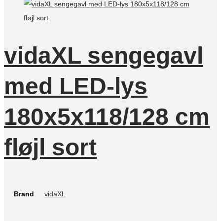
vidaXL sengegavl
med LED-lys
180x5x118/128 cm
fløjl sort
Brand
vidaXL