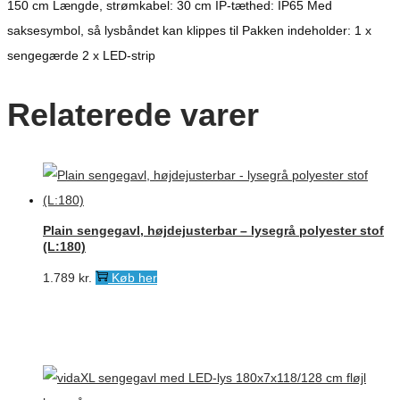
150 cm Længde, strømkabel: 30 cm IP-tæthed: IP65 Med
saksesymbol, så lysbåndet kan klippes til Pakken indeholder: 1 x
sengegærde 2 x LED-strip
Relaterede varer
Plain sengegavl, højdejusterbar – lysegrå polyester stof
(L:180)
1.789
kr.
Køb her