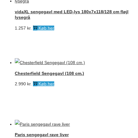
vidaXL sengegavl med LED-lys 180x7x118/128 cm fløjl
lysegrå
1.257
kr.
Køb her
Chesterfield Sengegavl (108 cm.)
2.990
kr.
Køb her
Paris sengegavl rave liver