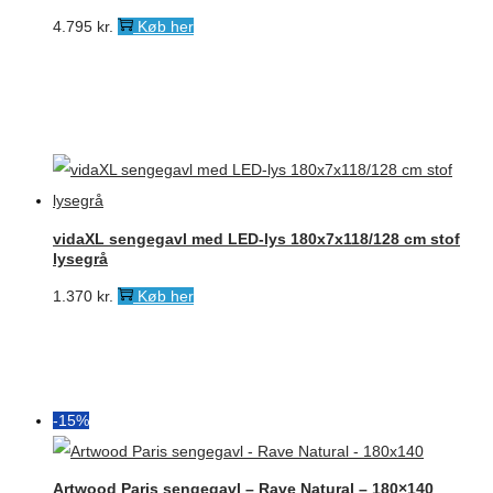
4.795
kr.
Køb her
vidaXL sengegavl med LED-lys 180x7x118/128 cm stof
lysegrå
1.370
kr.
Køb her
-15%
Artwood Paris sengegavl – Rave Natural – 180×140