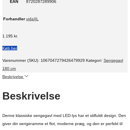
EAN
8720287289906
Forhandler
vidaXL
1.195
kr.
Køb her
Varenummer (SKU):
1067047279426479929
Kategori:
Sengegavl
180 cm
Beskrivelse
Beskrivelse
Denne klassiske sengegavl med LED-lys har et stilfuldt design. Den
giver din sengeramme et flot, moderne præg, og den er perfekt til