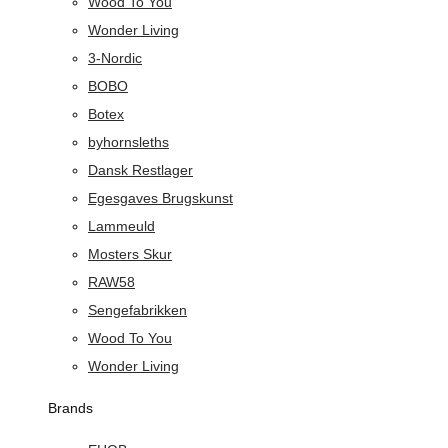
Wood To You
Wonder Living
3-Nordic
BOBO
Botex
byhornsleths
Dansk Restlager
Egesgaves Brugskunst
Lammeuld
Mosters Skur
RAW58
Sengefabrikken
Wood To You
Wonder Living
Brands