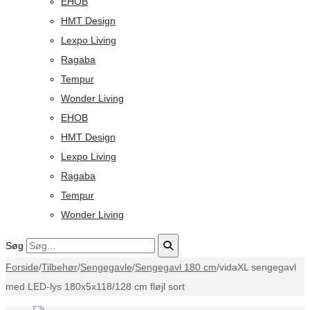
EHOB
HMT Design
Lexpo Living
Ragaba
Tempur
Wonder Living
EHOB
HMT Design
Lexpo Living
Ragaba
Tempur
Wonder Living
Søg
Forside
/
Tilbehør
/
Sengegavle
/
Sengegavl 180 cm
/
vidaXL sengegavl
med LED-lys 180x5x118/128 cm fløjl sort