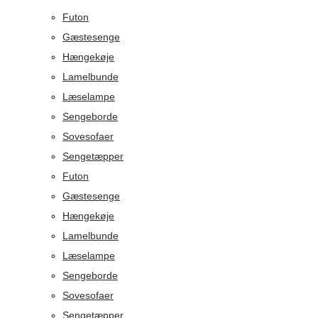
Futon
Gæstesenge
Hængekøje
Lamelbunde
Læselampe
Sengeborde
Sovesofaer
Sengetæpper
Futon
Gæstesenge
Hængekøje
Lamelbunde
Læselampe
Sengeborde
Sovesofaer
Sengetæpper