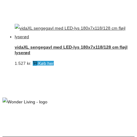
pris
pris
var:
er:
7.495 kr..
6.371 kr..
vidaXL sengegavl med LED-lys 180x7x118/128 cm fløjl
lyserød
1.527
kr.
Køb her