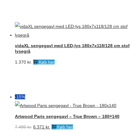
vidaXL sengegavl med LED-lys 180x7x118/128 cm stof
lysegrå
1.370
kr.
Køb her
-15%
Artwood Paris sengegavl – True Brown – 180×140
Den
Den
7.495
kr.
6.371
kr.
Køb her
oprindelige
aktuelle