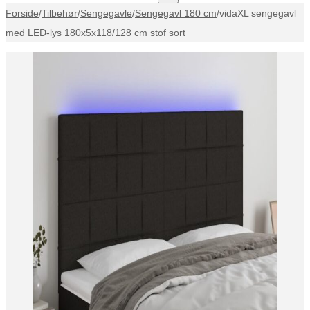
Forside
/
Tilbehør
/
Sengegavle
/
Sengegavl 180 cm
/
vidaXL sengegavl
med LED-lys 180x5x118/128 cm stof sort