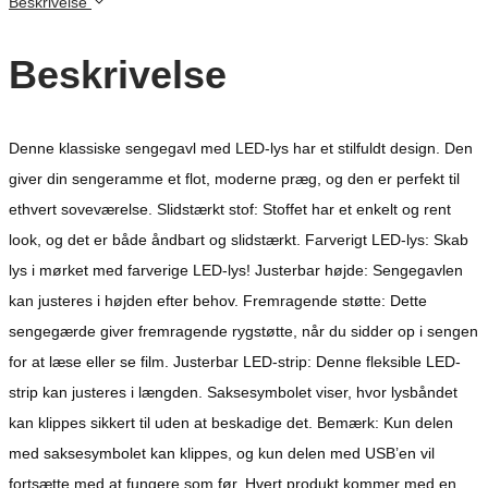
Beskrivelse
Beskrivelse
Denne klassiske sengegavl med LED-lys har et stilfuldt design. Den
giver din sengeramme et flot, moderne præg, og den er perfekt til
ethvert soveværelse. Slidstærkt stof: Stoffet har et enkelt og rent
look, og det er både åndbart og slidstærkt. Farverigt LED-lys: Skab
lys i mørket med farverige LED-lys! Justerbar højde: Sengegavlen
kan justeres i højden efter behov. Fremragende støtte: Dette
sengegærde giver fremragende rygstøtte, når du sidder op i sengen
for at læse eller se film. Justerbar LED-strip: Denne fleksible LED-
strip kan justeres i længden. Saksesymbolet viser, hvor lysbåndet
kan klippes sikkert til uden at beskadige det. Bemærk: Kun delen
med saksesymbolet kan klippes, og kun delen med USB’en vil
fortsætte med at fungere som før. Hvert produkt kommer med en