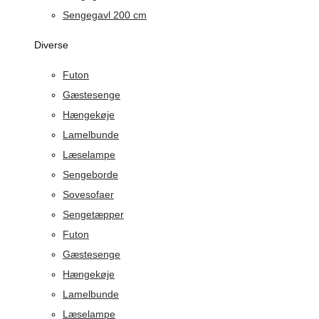
Sengegavl 200 cm
Diverse
Futon
Gæstesenge
Hængekøje
Lamelbunde
Læselampe
Sengeborde
Sovesofaer
Sengetæpper
Futon
Gæstesenge
Hængekøje
Lamelbunde
Læselampe