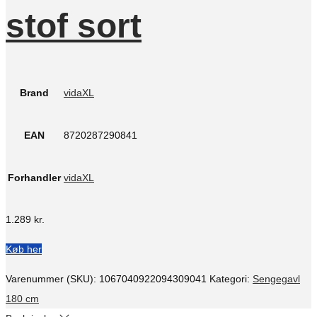
stof sort
Brand
vidaXL
EAN
8720287290841
Forhandler
vidaXL
1.289
kr.
Køb her
Varenummer (SKU):
1067040922094309041
Kategori:
Sengegavl
180 cm