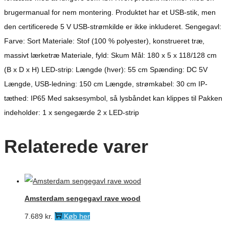
brugermanual for nem montering. Produktet har et USB-stik, men
den certificerede 5 V USB-strømkilde er ikke inkluderet. Sengegavl:
Farve: Sort Materiale: Stof (100 % polyester), konstrueret træ,
massivt lærketræ Materiale, fyld: Skum Mål: 180 x 5 x 118/128 cm
(B x D x H) LED-strip: Længde (hver): 55 cm Spænding: DC 5V
Længde, USB-ledning: 150 cm Længde, strømkabel: 30 cm IP-
tæthed: IP65 Med saksesymbol, så lysbåndet kan klippes til Pakken
indeholder: 1 x sengegærde 2 x LED-strip
Relaterede varer
Amsterdam sengegavl rave wood
7.689
kr.
Køb her