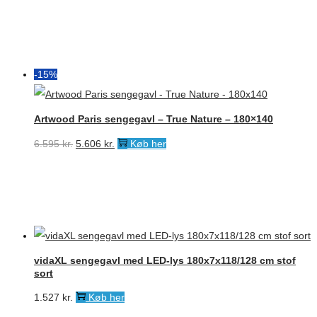
-15%
Artwood Paris sengegavl – True Nature – 180×140
Den
Den
6.595
kr.
5.606
kr.
Køb her
oprindelige
aktuelle
pris
pris
var:
er:
6.595 kr..
5.606 kr..
vidaXL sengegavl med LED-lys 180x7x118/128 cm stof
sort
1.527
kr.
Køb her