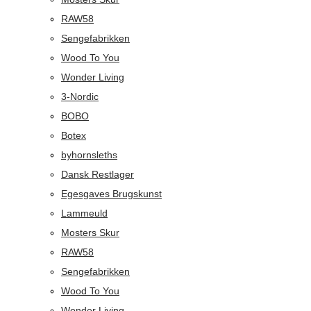
RAW58
Sengefabrikken
Wood To You
Wonder Living
3-Nordic
BOBO
Botex
byhornsleths
Dansk Restlager
Egesgaves Brugskunst
Lammeuld
Mosters Skur
RAW58
Sengefabrikken
Wood To You
Wonder Living