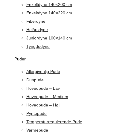
Enkeltdyne 140×200 cm
Enkeltdyne 140×220 cm
Fiberdyne
Helårsdyne
Juniordyne 100×140 cm
Tyngdedyne
Puder
Allergivenlig Pude
Dunpude
Hovedpude – Lav
Hovedpude – Medium
Hovedpude – Høj
Pyntepude
Temperaturregulerende Pude
Varmepude