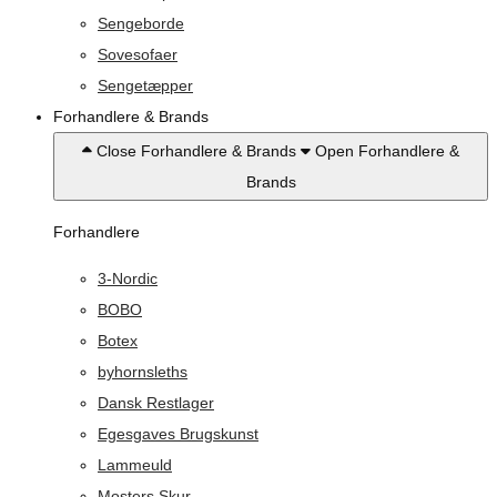
Sengeborde
Sovesofaer
Sengetæpper
Forhandlere & Brands
Close Forhandlere & Brands
Open Forhandlere &
Brands
Forhandlere
3-Nordic
BOBO
Botex
byhornsleths
Dansk Restlager
Egesgaves Brugskunst
Lammeuld
Mosters Skur