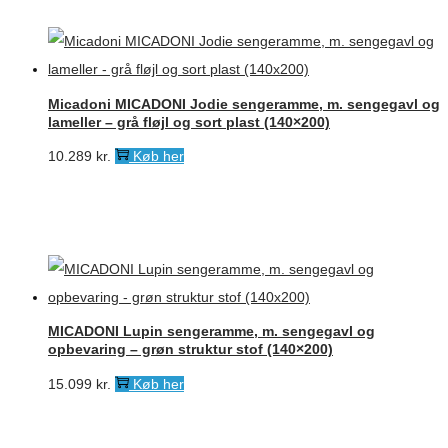
Micadoni MICADONI Jodie sengeramme, m. sengegavl og
lameller – grå fløjl og sort plast (140×200)
10.289
kr.
Køb her
MICADONI Lupin sengeramme, m. sengegavl og
opbevaring – grøn struktur stof (140×200)
15.099
kr.
Køb her