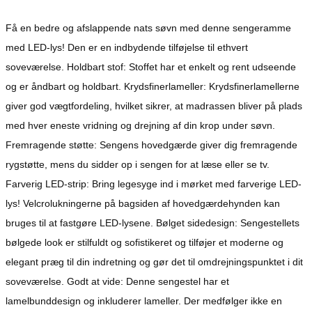
Få en bedre og afslappende nats søvn med denne sengeramme
med LED-lys! Den er en indbydende tilføjelse til ethvert
soveværelse. Holdbart stof: Stoffet har et enkelt og rent udseende
og er åndbart og holdbart. Krydsfinerlameller: Krydsfinerlamellerne
giver god vægtfordeling, hvilket sikrer, at madrassen bliver på plads
med hver eneste vridning og drejning af din krop under søvn.
Fremragende støtte: Sengens hovedgærde giver dig fremragende
rygstøtte, mens du sidder op i sengen for at læse eller se tv.
Farverig LED-strip: Bring legesyge ind i mørket med farverige LED-
lys! Velcrolukningerne på bagsiden af hovedgærdehynden kan
bruges til at fastgøre LED-lysene. Bølget sidedesign: Sengestellets
bølgede look er stilfuldt og sofistikeret og tilføjer et moderne og
elegant præg til din indretning og gør det til omdrejningspunktet i dit
soveværelse. Godt at vide: Denne sengestel har et
lamelbunddesign og inkluderer lameller. Der medfølger ikke en