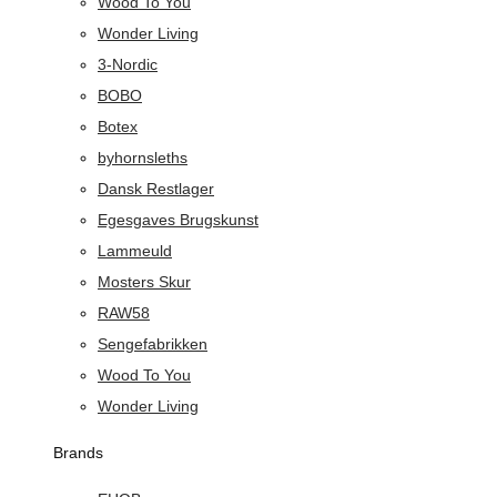
Wood To You
Wonder Living
3-Nordic
BOBO
Botex
byhornsleths
Dansk Restlager
Egesgaves Brugskunst
Lammeuld
Mosters Skur
RAW58
Sengefabrikken
Wood To You
Wonder Living
Brands