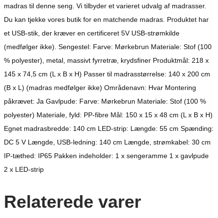
madras til denne seng. Vi tilbyder et varieret udvalg af madrasser.
Du kan tjekke vores butik for en matchende madras. Produktet har
et USB-stik, der kræver en certificeret 5V USB-strømkilde
(medfølger ikke). Sengestel: Farve: Mørkebrun Materiale: Stof (100
% polyester), metal, massivt fyrretræ, krydsfiner Produktmål: 218 x
145 x 74,5 cm (L x B x H) Passer til madrasstørrelse: 140 x 200 cm
(B x L) (madras medfølger ikke) Områdenavn: Hvar Montering
påkrævet: Ja Gavlpude: Farve: Mørkebrun Materiale: Stof (100 %
polyester) Materiale, fyld: PP-fibre Mål: 150 x 15 x 48 cm (L x B x H)
Egnet madrasbredde: 140 cm LED-strip: Længde: 55 cm Spænding:
DC 5 V Længde, USB-ledning: 140 cm Længde, strømkabel: 30 cm
IP-tæthed: IP65 Pakken indeholder: 1 x sengeramme 1 x gavlpude
2 x LED-strip
Relaterede varer