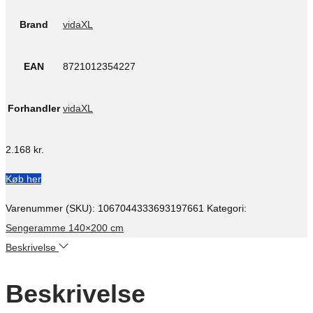
Brand
vidaXL
EAN
8721012354227
Forhandler
vidaXL
2.168
kr.
Køb her
Varenummer (SKU):
1067044333693197661
Kategori:
Sengeramme 140×200 cm
Beskrivelse
Beskrivelse