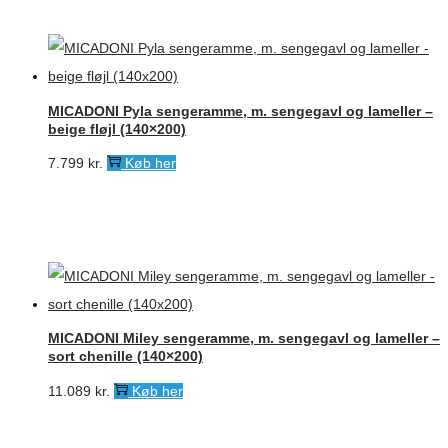
MICADONI Pyla sengeramme, m. sengegavl og lameller –
beige fløjl (140×200)
7.799
kr.
Køb her
MICADONI Miley sengeramme, m. sengegavl og lameller –
sort chenille (140×200)
11.089
kr.
Køb her