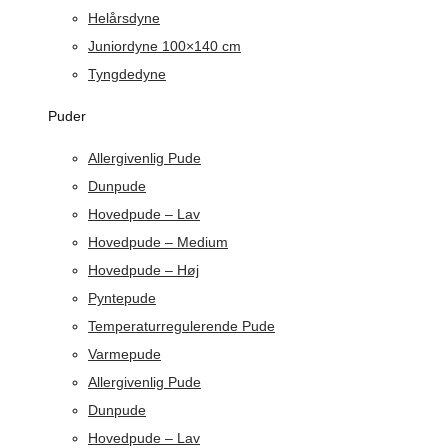
Helårsdyne
Juniordyne 100×140 cm
Tyngdedyne
Puder
Allergivenlig Pude
Dunpude
Hovedpude – Lav
Hovedpude – Medium
Hovedpude – Høj
Pyntepude
Temperaturregulerende Pude
Varmepude
Allergivenlig Pude
Dunpude
Hovedpude – Lav