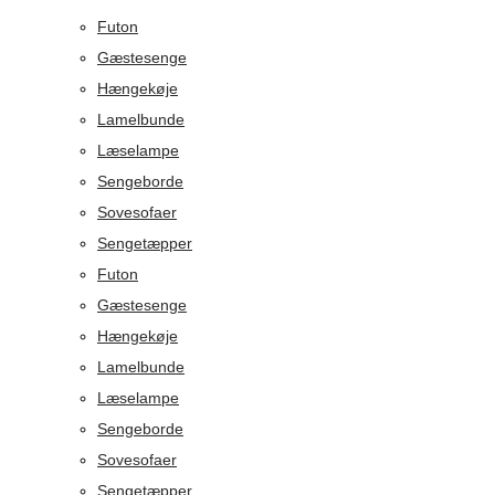
Futon
Gæstesenge
Hængekøje
Lamelbunde
Læselampe
Sengeborde
Sovesofaer
Sengetæpper
Futon
Gæstesenge
Hængekøje
Lamelbunde
Læselampe
Sengeborde
Sovesofaer
Sengetæpper