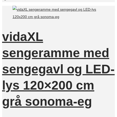
vidaXL
sengeramme med
sengegavl og LED-
lys 120×200 cm
grå sonoma-eg