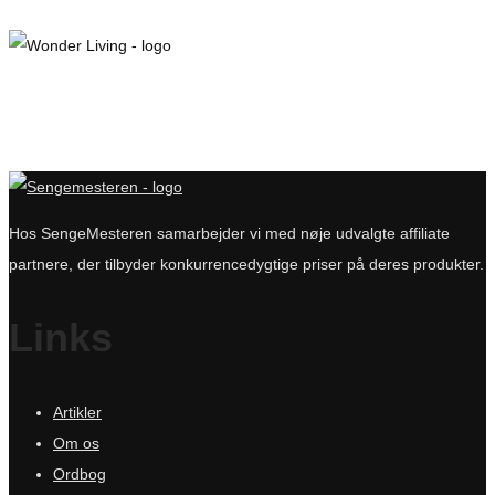
2.060 kr..
1.799 kr..
Hos SengeMesteren samarbejder vi med nøje udvalgte affiliate
partnere, der tilbyder konkurrencedygtige priser på deres produkter.
Links
Artikler
Om os
Ordbog