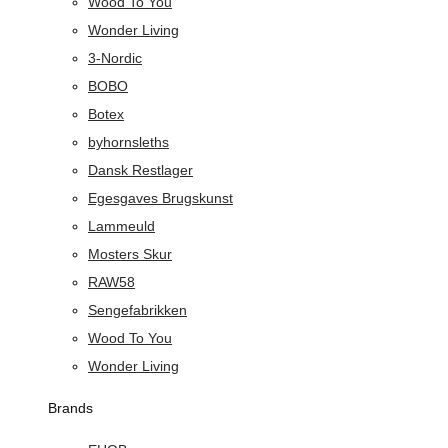
Wood To You
Wonder Living
3-Nordic
BOBO
Botex
byhornsleths
Dansk Restlager
Egesgaves Brugskunst
Lammeuld
Mosters Skur
RAW58
Sengefabrikken
Wood To You
Wonder Living
Brands