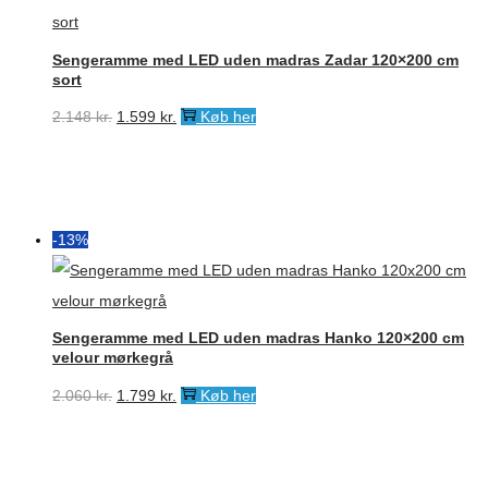
Sengeramme med LED uden madras Zadar 120×200 cm
sort
Den
Den
2.148
kr.
1.599
kr.
Køb her
oprindelige
aktuelle
pris
pris
var:
er:
2.148 kr..
1.599 kr..
-13%
Sengeramme med LED uden madras Hanko 120×200 cm
velour mørkegrå
Den
Den
2.060
kr.
1.799
kr.
Køb her
oprindelige
aktuelle
pris
pris
var:
er: