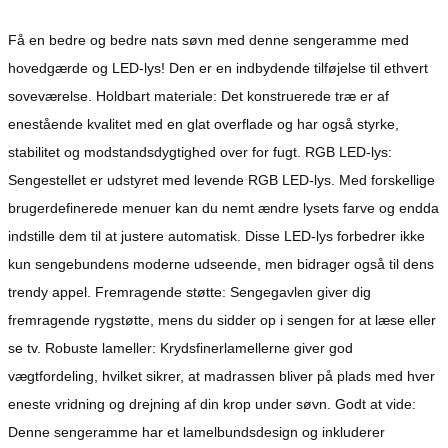
Få en bedre og bedre nats søvn med denne sengeramme med
hovedgærde og LED-lys! Den er en indbydende tilføjelse til ethvert
soveværelse. Holdbart materiale: Det konstruerede træ er af
enestående kvalitet med en glat overflade og har også styrke,
stabilitet og modstandsdygtighed over for fugt. RGB LED-lys:
Sengestellet er udstyret med levende RGB LED-lys. Med forskellige
brugerdefinerede menuer kan du nemt ændre lysets farve og endda
indstille dem til at justere automatisk. Disse LED-lys forbedrer ikke
kun sengebundens moderne udseende, men bidrager også til dens
trendy appel. Fremragende støtte: Sengegavlen giver dig
fremragende rygstøtte, mens du sidder op i sengen for at læse eller
se tv. Robuste lameller: Krydsfinerlamellerne giver god
vægtfordeling, hvilket sikrer, at madrassen bliver på plads med hver
eneste vridning og drejning af din krop under søvn. Godt at vide:
Denne sengeramme har et lamelbundsdesign og inkluderer