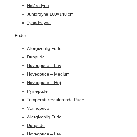
Helårsdyne
Juniordyne 100×140 cm
Tyngdedyne
Puder
Allergivenlig Pude
Dunpude
Hovedpude – Lav
Hovedpude – Medium
Hovedpude – Høj
Pyntepude
Temperaturregulerende Pude
Varmepude
Allergivenlig Pude
Dunpude
Hovedpude – Lav