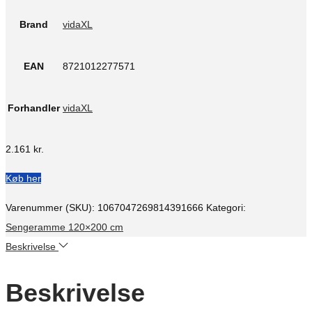
Brand
vidaXL
EAN
8721012277571
Forhandler
vidaXL
2.161
kr.
Køb her
Varenummer (SKU):
1067047269814391666
Kategori:
Sengeramme 120×200 cm
Beskrivelse
Beskrivelse