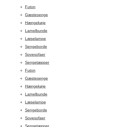
Futon
Gæstesenge
Hængekøje
Lamelbunde
Læselampe
Sengeborde
Sovesofaer
Sengetæpper
Futon
Gæstesenge
Hængekøje
Lamelbunde
Læselampe
Sengeborde
Sovesofaer
Sengetæpper