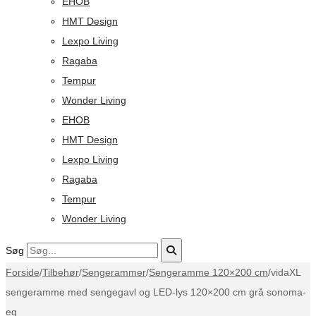
EHOB
HMT Design
Lexpo Living
Ragaba
Tempur
Wonder Living
EHOB
HMT Design
Lexpo Living
Ragaba
Tempur
Wonder Living
Søg
Forside
/
Tilbehør
/
Sengerammer
/
Sengeramme 120×200 cm
/
vidaXL
sengeramme med sengegavl og LED-lys 120×200 cm grå sonoma-
eg