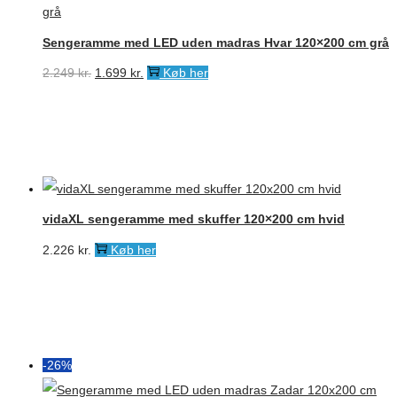
Sengeramme med LED uden madras Hvar 120×200 cm grå
Den
Den
2.249
kr.
1.699
kr.
Køb her
oprindelige
aktuelle
pris
pris
var:
er:
2.249 kr..
1.699 kr..
vidaXL sengeramme med skuffer 120×200 cm hvid
2.226
kr.
Køb her
-26%