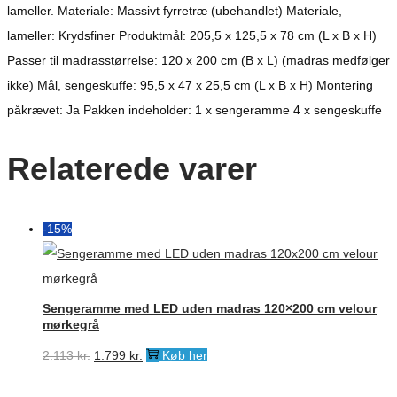
lameller. Materiale: Massivt fyrretræ (ubehandlet) Materiale,
lameller: Krydsfiner Produktmål: 205,5 x 125,5 x 78 cm (L x B x H)
Passer til madrasstørrelse: 120 x 200 cm (B x L) (madras medfølger
ikke) Mål, sengeskuffe: 95,5 x 47 x 25,5 cm (L x B x H) Montering
påkrævet: Ja Pakken indeholder: 1 x sengeramme 4 x sengeskuffe
Relaterede varer
-15%
Sengeramme med LED uden madras 120×200 cm velour
mørkegrå
Den
Den
2.113
kr.
1.799
kr.
Køb her
oprindelige
aktuelle