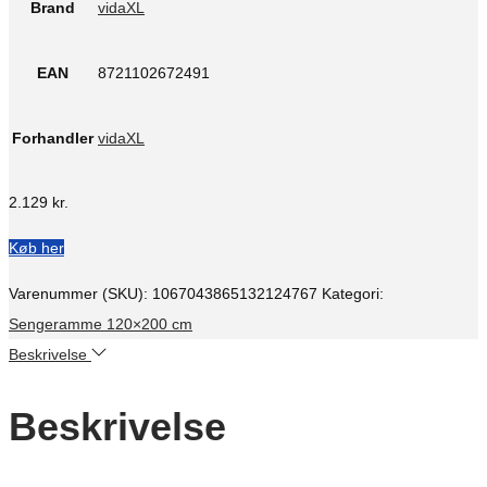
Brand
vidaXL
EAN
8721102672491
Forhandler
vidaXL
2.129
kr.
Køb her
Varenummer (SKU):
1067043865132124767
Kategori:
Sengeramme 120×200 cm
Beskrivelse
Beskrivelse