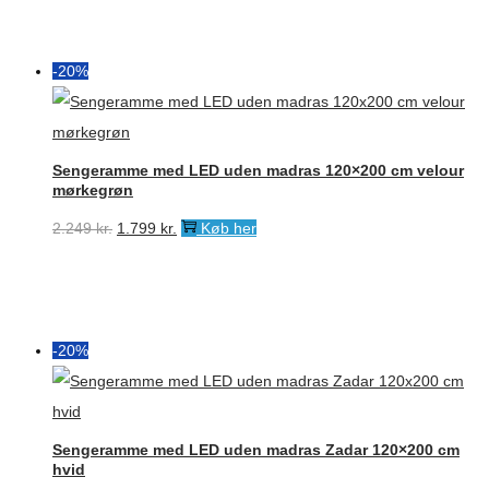
pris
pris
var:
er:
2.113 kr..
1.799 kr..
-20%
Sengeramme med LED uden madras 120×200 cm velour
mørkegrøn
Den
Den
2.249
kr.
1.799
kr.
Køb her
oprindelige
aktuelle
pris
pris
var:
er:
2.249 kr..
1.799 kr..
-20%
Sengeramme med LED uden madras Zadar 120×200 cm
hvid