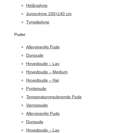
Helårsdyne
Juniordyne 100×140 cm
Tyngdedyne
Puder
Allergivenlig Pude
Dunpude
Hovedpude – Lav
Hovedpude – Medium
Hovedpude – Høj
Pyntepude
Temperaturregulerende Pude
Varmepude
Allergivenlig Pude
Dunpude
Hovedpude – Lav