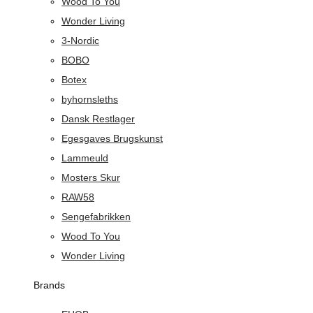
Wood To You
Wonder Living
3-Nordic
BOBO
Botex
byhornsleths
Dansk Restlager
Egesgaves Brugskunst
Lammeuld
Mosters Skur
RAW58
Sengefabrikken
Wood To You
Wonder Living
Brands