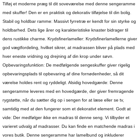
Tilføj et moderne præg til dit soveværelse med denne sengeramme
med skuffer! Den er en praktisk og dekorativ tilføjelse til din bolig.
Stabil og holdbar ramme: Massivt fyrretræ er kendt for sin styrke og
holdbarhed. Dets lige årer og karakteristiske knaster bidrager til
dens rustikke charme. Krydsfinerlameller: Krydsfinerlamellerne giver
god vægtfordeling, hvilket sikrer, at madrassen bliver på plads med
hver eneste vridning og drejning af din krop under søvn.
Opbevaringsfunktion: De medfølgende sengeskuffer giver rigelig
opbevaringsplads til opbevaring af dine fornødenheder, så dit
værelse holdes rent og ryddeligt. Alsidig hovedgærde: Denne
sengeramme leveres med en hovedgærde, der giver fremragende
rygstøtte, når du sætter dig op i sengen for at læse eller se tv,
samtidig med at den fungerer som et dekorativt element. Godt at
vide: Der medfølger ikke en madras til denne seng. Vi tilbyder et
varieret udvalg af madrasser. Du kan finde en matchende madras i
vores butik. Denne sengeramme har lamelbund og inkluderer