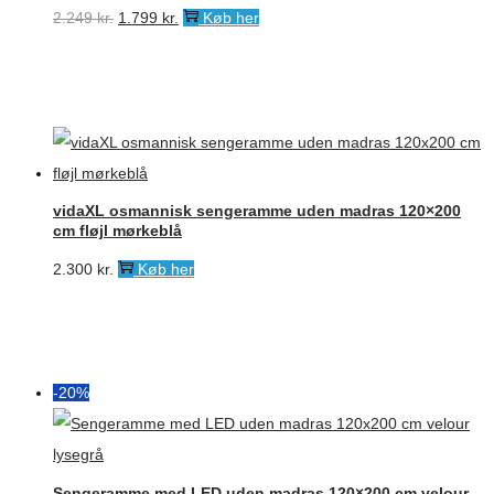
Den
Den
2.249
kr.
1.799
kr.
Køb her
oprindelige
aktuelle
pris
pris
var:
er:
2.249 kr..
1.799 kr..
vidaXL osmannisk sengeramme uden madras 120×200
cm fløjl mørkeblå
2.300
kr.
Køb her
-20%
Sengeramme med LED uden madras 120×200 cm velour