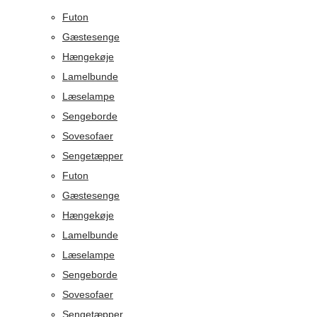
Futon
Gæstesenge
Hængekøje
Lamelbunde
Læselampe
Sengeborde
Sovesofaer
Sengetæpper
Futon
Gæstesenge
Hængekøje
Lamelbunde
Læselampe
Sengeborde
Sovesofaer
Sengetæpper