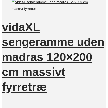
vidaXL
sengeramme uden
madras 120×200
cm massivt
fyrretræ