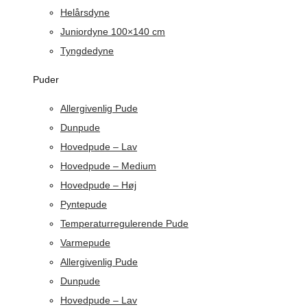
Helårsdyne
Juniordyne 100×140 cm
Tyngdedyne
Puder
Allergivenlig Pude
Dunpude
Hovedpude – Lav
Hovedpude – Medium
Hovedpude – Høj
Pyntepude
Temperaturregulerende Pude
Varmepude
Allergivenlig Pude
Dunpude
Hovedpude – Lav