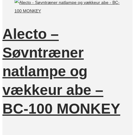
Alecto –
Søvntræner
natlampe og
vækkeur abe –
BC-100 MONKEY