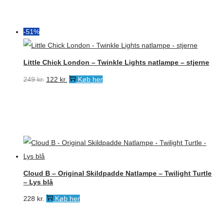
-51%
Little Chick London – Twinkle Lights natlampe – stjerne
Den
Den
249
kr.
122
kr.
Køb her
oprindelige
aktuelle
pris
pris
var:
er:
249 kr..
122 kr..
Cloud B – Original Skildpadde Natlampe – Twilight Turtle
– Lys blå
228
kr.
Køb her