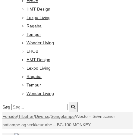
EHOB
HMT Design
Lexpo Living
Ragaba
Tempur
Wonder Living
EHOB
HMT Design
Lexpo Living
Ragaba
Tempur
Wonder Living
Søg
Forside
/
Tilbehør
/
Diverse
/
Sengelampe
/
Alecto – Søvntræner
natlampe og vækkeur abe – BC-100 MONKEY