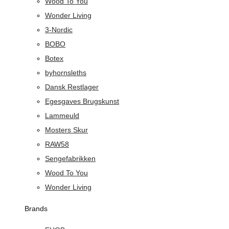
Wood To You
Wonder Living
3-Nordic
BOBO
Botex
byhornsleths
Dansk Restlager
Egesgaves Brugskunst
Lammeuld
Mosters Skur
RAW58
Sengefabrikken
Wood To You
Wonder Living
Brands