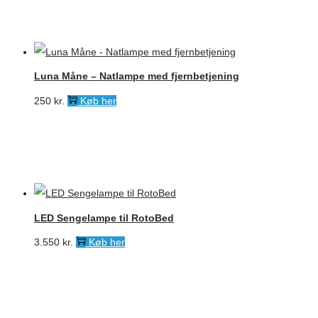
Luna Måne – Natlampe med fjernbetjening
250
kr.
Køb her
LED Sengelampe til RotoBed
3.550
kr.
Køb her