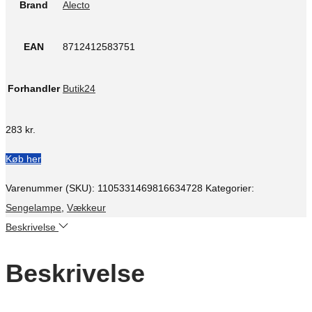
Brand
Alecto
EAN
8712412583751
Forhandler
Butik24
283
kr.
Køb her
Varenummer (SKU):
1105331469816634728
Kategorier:
Sengelampe
,
Vækkeur
Beskrivelse
Beskrivelse