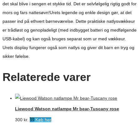
det skal blive i sengen et stykke tid. Det er selvfølgelig rigtig godt for
mors og fars nattesøvn!Urets legende og enkle design gør, at det
passer ind på ethvert børneværelse. Dette praktiske natlysvækkeur
er trådløst og genopladeligt (med indbygget batteri og medfølgende
USB-kabel) og kan også bruges separat som ur med vækkeur.
Urets display fungerer også som natlys og giver dit barn en tryg og
sikker følelse.
Relaterede varer
Liewood Watson natlampe Mr bear-Tuscany rose
300
kr.
Køb her