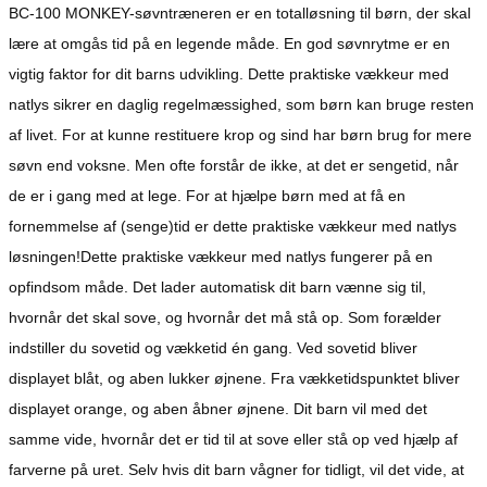
BC-100 MONKEY-søvntræneren er en totalløsning til børn, der skal
lære at omgås tid på en legende måde. En god søvnrytme er en
vigtig faktor for dit barns udvikling. Dette praktiske vækkeur med
natlys sikrer en daglig regelmæssighed, som børn kan bruge resten
af livet. For at kunne restituere krop og sind har børn brug for mere
søvn end voksne. Men ofte forstår de ikke, at det er sengetid, når
de er i gang med at lege. For at hjælpe børn med at få en
fornemmelse af (senge)tid er dette praktiske vækkeur med natlys
løsningen!Dette praktiske vækkeur med natlys fungerer på en
opfindsom måde. Det lader automatisk dit barn vænne sig til,
hvornår det skal sove, og hvornår det må stå op. Som forælder
indstiller du sovetid og vækketid én gang. Ved sovetid bliver
displayet blåt, og aben lukker øjnene. Fra vækketidspunktet bliver
displayet orange, og aben åbner øjnene. Dit barn vil med det
samme vide, hvornår det er tid til at sove eller stå op ved hjælp af
farverne på uret. Selv hvis dit barn vågner for tidligt, vil det vide, at