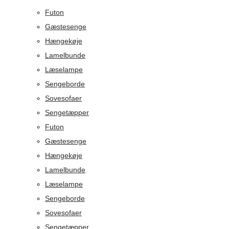
Futon
Gæstesenge
Hængekøje
Lamelbunde
Læselampe
Sengeborde
Sovesofaer
Sengetæpper
Futon
Gæstesenge
Hængekøje
Lamelbunde
Læselampe
Sengeborde
Sovesofaer
Sengetæpper