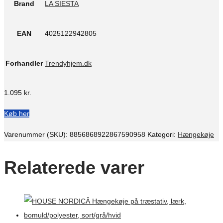
Brand
LA SIESTA
EAN
4025122942805
Forhandler
Trendyhjem.dk
1.095
kr.
Køb her
Varenummer (SKU):
8856868922867590958
Kategori:
Hængekøje
Relaterede varer