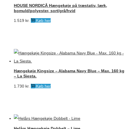
HOUSE NORDICÂ Hængekøje på træstativ, lærk,
bomuld/polyester, sort/grå/hvid
1.519
kr.
Køb her
Hængekøje Kingsize – Alabama Navy Blue – Max. 160 kg
– La Siesta.
1.730
kr.
Køb her
Helårs Hængekøje Dobbelt – Lime