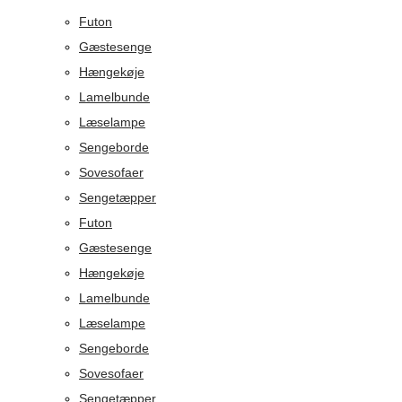
Futon
Gæstesenge
Hængekøje
Lamelbunde
Læselampe
Sengeborde
Sovesofaer
Sengetæpper
Futon
Gæstesenge
Hængekøje
Lamelbunde
Læselampe
Sengeborde
Sovesofaer
Sengetæpper