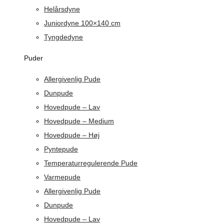
Helårsdyne
Juniordyne 100×140 cm
Tyngdedyne
Puder
Allergivenlig Pude
Dunpude
Hovedpude – Lav
Hovedpude – Medium
Hovedpude – Høj
Pyntepude
Temperaturregulerende Pude
Varmepude
Allergivenlig Pude
Dunpude
Hovedpude – Lav