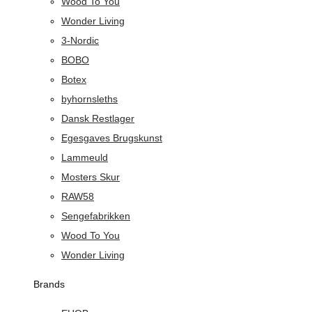
Wood To You
Wonder Living
3-Nordic
BOBO
Botex
byhornsleths
Dansk Restlager
Egesgaves Brugskunst
Lammeuld
Mosters Skur
RAW58
Sengefabrikken
Wood To You
Wonder Living
Brands