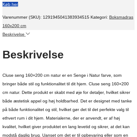
Køb her
Varenummer (SKU):
1291945041383934515
Kategori:
Boksmadras
160x200 cm
Beskrivelse
Beskrivelse
Cluse seng 160×200 cm natur er en Senge i Natur farve, som
bringer både stil og funktionalitet til dit hjem. Cluse seng 160×200
cm natur. Dette produkt er skabt med øje for detaljer, hvilket sikrer
både æstetisk appel og høj holdbarhed. Det er designet med tanke
på både funktionalitet og stil, hvilket gør det til det perfekte valg til
ethvert rum i dit hjem. Materialerne, der er anvendt, er af høj
kvalitet, hvilket giver produktet en lang levetid og sikrer, at det kan
modstå daglig brug. Uanset om det er til opbevaring eller som en