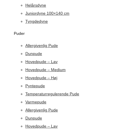
Helårsdyne
Juniordyne 100×140 cm
Tyngdedyne
Puder
Allergivenlig Pude
Dunpude
Hovedpude – Lav
Hovedpude – Medium
Hovedpude – Høj
Pyntepude
Temperaturregulerende Pude
Varmepude
Allergivenlig Pude
Dunpude
Hovedpude – Lav