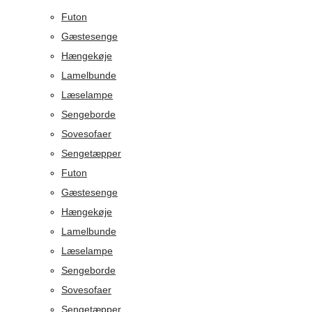
Futon
Gæstesenge
Hængekøje
Lamelbunde
Læselampe
Sengeborde
Sovesofaer
Sengetæpper
Futon
Gæstesenge
Hængekøje
Lamelbunde
Læselampe
Sengeborde
Sovesofaer
Sengetæpper