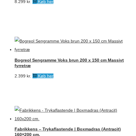
8.299
kr.
Køb her
Bogreol Sengramme Voks brun 200 x 150 cm Massivt
fyrretræ
2.399
kr.
Køb her
Fabrikkens – Trykaflastende | Boxmadras (Antracit)
160×200 cm.