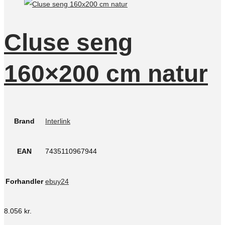
Cluse seng
160×200 cm natur
Brand
Interlink
EAN
7435110967944
Forhandler
ebuy24
8.056
kr.