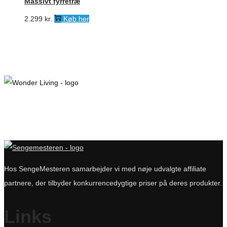
Massivt fyrretræ
2.299
kr.
Køb her
Hos SengeMesteren samarbejder vi med nøje udvalgte affiliate
partnere, der tilbyder konkurrencedygtige priser på deres produkter.
Links