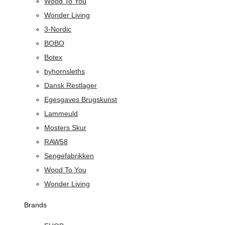
Wood To You
Wonder Living
3-Nordic
BOBO
Botex
byhornsleths
Dansk Restlager
Egesgaves Brugskunst
Lammeuld
Mosters Skur
RAW58
Sengefabrikken
Wood To You
Wonder Living
Brands