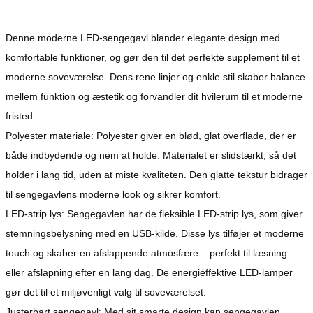
Denne moderne LED-sengegavl blander elegante design med
komfortable funktioner, og gør den til det perfekte supplement til et
moderne soveværelse. Dens rene linjer og enkle stil skaber balance
mellem funktion og æstetik og forvandler dit hvilerum til et moderne
fristed.
Polyester materiale: Polyester giver en blød, glat overflade, der er
både indbydende og nem at holde. Materialet er slidstærkt, så det
holder i lang tid, uden at miste kvaliteten. Den glatte tekstur bidrager
til sengegavlens moderne look og sikrer komfort.
LED-strip lys: Sengegavlen har de fleksible LED-strip lys, som giver
stemningsbelysning med en USB-kilde. Disse lys tilføjer et moderne
touch og skaber en afslappende atmosfære – perfekt til læsning
eller afslapning efter en lang dag. De energieffektive LED-lamper
gør det til et miljøvenligt valg til soveværelset.
Justerbart sengegavl: Med sit smarte design kan sengegavlen