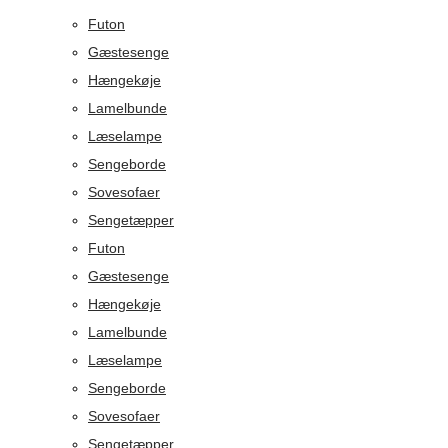
Futon
Gæstesenge
Hængekøje
Lamelbunde
Læselampe
Sengeborde
Sovesofaer
Sengetæpper
Futon
Gæstesenge
Hængekøje
Lamelbunde
Læselampe
Sengeborde
Sovesofaer
Sengetæpper