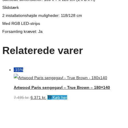
Slidstærk
2 installationshøjde muligheder: 118/128 cm
Med RGB LED-strips
Forsamling krævet: Ja
Relaterede varer
-15%
Artwood Paris sengegavl – True Brown – 180×140
Den
Den
7.495
kr.
6.371
kr.
Køb her
oprindelige
aktuelle
pris
pris
var:
er: