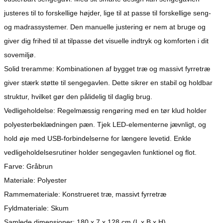
justeres til to forskellige højder, lige til at passe til forskellige seng-
og madrassystemer. Den manuelle justering er nem at bruge og
giver dig frihed til at tilpasse det visuelle indtryk og komforten i dit
sovemiljø.
Solid treramme: Kombinationen af bygget træ og massivt fyrretræ
giver stærk støtte til sengegavlen. Dette sikrer en stabil og holdbar
struktur, hvilket gør den pålidelig til daglig brug.
Vedligeholdelse: Regelmæssig rengøring med en tør klud holder
polyesterbeklædningen pæn. Tjek LED-elementerne jævnligt, og
hold øje med USB-forbindelserne for længere levetid. Enkle
vedligeholdelsesrutiner holder sengegavlen funktionel og flot.
Farve: Gråbrun
Materiale: Polyester
Rammemateriale: Konstrueret træ, massivt fyrretræ
Fyldmateriale: Skum
Samlede dimensioner: 180 x 7 x 128 cm (L x B x H)