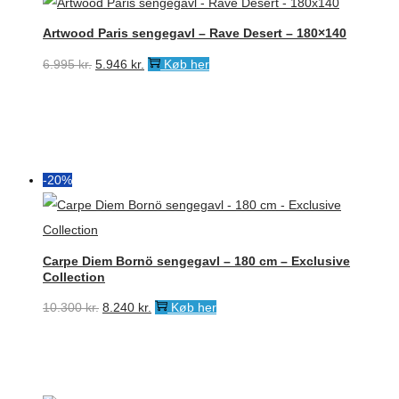
Artwood Paris sengegavl – Rave Desert – 180×140
Den
Den
6.995
kr.
5.946
kr.
Køb her
oprindelige
aktuelle
pris
pris
var:
er:
6.995 kr..
5.946 kr..
-20%
Carpe Diem Bornö sengegavl – 180 cm – Exclusive
Collection
Den
Den
10.300
kr.
8.240
kr.
Køb her
oprindelige
aktuelle
pris
pris
var:
er: