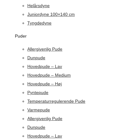
Helårsdyne
Juniordyne 100×140 cm
Tyngdedyne
Puder
Allergivenlig Pude
Dunpude
Hovedpude – Lav
Hovedpude – Medium
Hovedpude – Høj
Pyntepude
Temperaturregulerende Pude
Varmepude
Allergivenlig Pude
Dunpude
Hovedpude – Lav