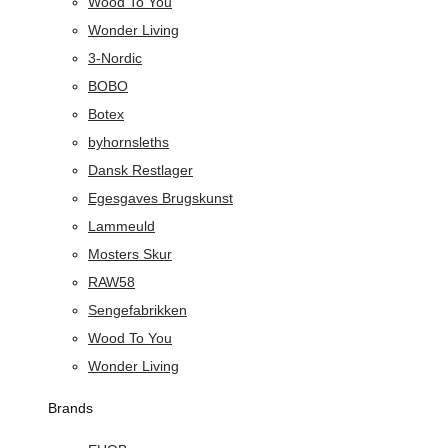
Wood To You
Wonder Living
3-Nordic
BOBO
Botex
byhornsleths
Dansk Restlager
Egesgaves Brugskunst
Lammeuld
Mosters Skur
RAW58
Sengefabrikken
Wood To You
Wonder Living
Brands