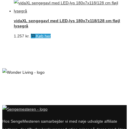
10.300 kr..
8.240 kr..
vidaXL sengegavl med LED-lys 180x7x118/128 cm fløjl
lysegrå
1.257
kr.
Køb her
Hos SengeMesteren samarbejder vi med nøje udvalgte affiliate