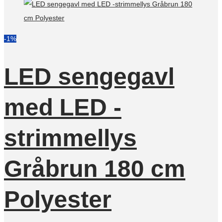
-1%
LED sengegavl
med LED -
strimmellys
Gråbrun 180 cm
Polyester