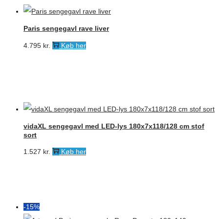
7.495 kr..
6.371 kr..
Paris sengegavl rave liver
4.795
kr.
Køb her
vidaXL sengegavl med LED-lys 180x7x118/128 cm stof
sort
1.527
kr.
Køb her
-15%