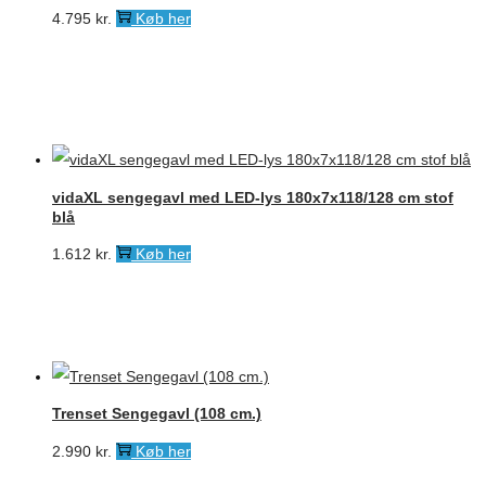
4.795
kr.
Køb her
vidaXL sengegavl med LED-lys 180x7x118/128 cm stof
blå
1.612
kr.
Køb her
Trenset Sengegavl (108 cm.)
2.990
kr.
Køb her