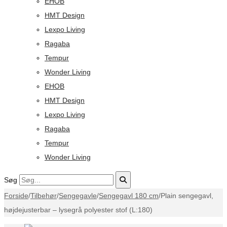
EHOB
HMT Design
Lexpo Living
Ragaba
Tempur
Wonder Living
EHOB
HMT Design
Lexpo Living
Ragaba
Tempur
Wonder Living
Søg
Forside
/
Tilbehør
/
Sengegavle
/
Sengegavl 180 cm
/
Plain sengegavl,
højdejusterbar – lysegrå polyester stof (L:180)