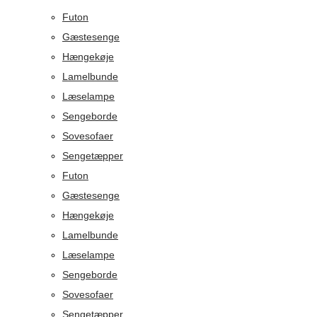
Futon
Gæstesenge
Hængekøje
Lamelbunde
Læselampe
Sengeborde
Sovesofaer
Sengetæpper
Futon
Gæstesenge
Hængekøje
Lamelbunde
Læselampe
Sengeborde
Sovesofaer
Sengetæpper