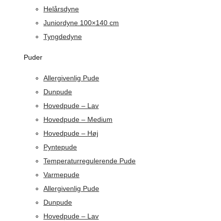
Helårsdyne
Juniordyne 100×140 cm
Tyngdedyne
Puder
Allergivenlig Pude
Dunpude
Hovedpude – Lav
Hovedpude – Medium
Hovedpude – Høj
Pyntepude
Temperaturregulerende Pude
Varmepude
Allergivenlig Pude
Dunpude
Hovedpude – Lav