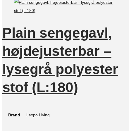
Plain sengegavl,
højdejusterbar –
lysegrå polyester
stof (L:180)
Brand
Lexpo Living