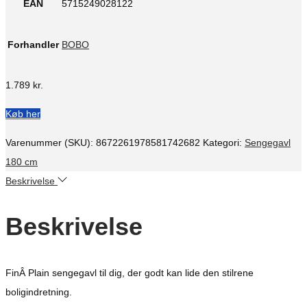
EAN
5715249028122
Forhandler
BOBO
1.789
kr.
Køb her
Varenummer (SKU):
8672261978581742682
Kategori:
Sengegavl
180 cm
Beskrivelse
Beskrivelse
FinÂ Plain sengegavl til dig, der godt kan lide den stilrene
boligindretning.