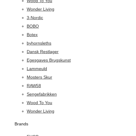
Wood To You
Wonder Living
3-Nordic
BOBO
Botex
byhornsleths
Dansk Restlager
Egesgaves Brugskunst
Lammeuld
Mosters Skur
RAW58
Sengefabrikken
Wood To You
Wonder Living
Brands