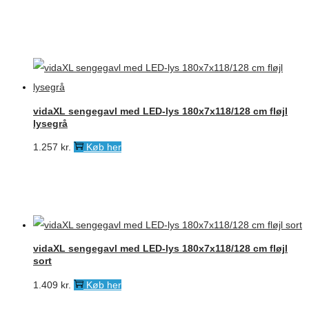
vidaXL sengegavl med LED-lys 180x7x118/128 cm fløjl
lysegrå
1.257
kr.
Køb her
vidaXL sengegavl med LED-lys 180x7x118/128 cm fløjl
sort
1.409
kr.
Køb her