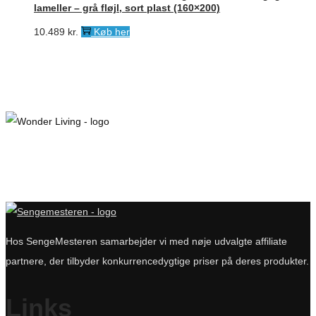
lameller – grå fløjl, sort plast (160×200)
10.489
kr.
Køb her
Hos SengeMesteren samarbejder vi med nøje udvalgte affiliate
partnere, der tilbyder konkurrencedygtige priser på deres produkter.
Links