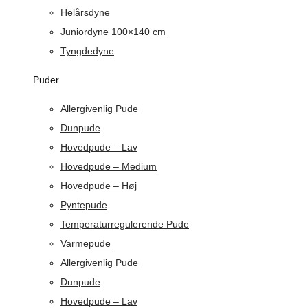
Helårsdyne
Juniordyne 100×140 cm
Tyngdedyne
Puder
Allergivenlig Pude
Dunpude
Hovedpude – Lav
Hovedpude – Medium
Hovedpude – Høj
Pyntepude
Temperaturregulerende Pude
Varmepude
Allergivenlig Pude
Dunpude
Hovedpude – Lav