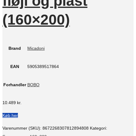
fløjl og plast
(160×200)
Brand
Micadoni
EAN
5905389517864
Forhandler
BOBO
10.489
kr.
Køb her
Varenummer (SKU):
8672268307812894808
Kategori: