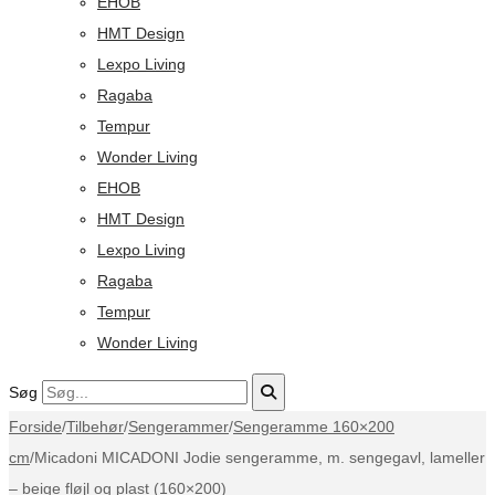
EHOB
HMT Design
Lexpo Living
Ragaba
Tempur
Wonder Living
EHOB
HMT Design
Lexpo Living
Ragaba
Tempur
Wonder Living
Søg
Forside
/
Tilbehør
/
Sengerammer
/
Sengeramme 160×200
cm
/
Micadoni MICADONI Jodie sengeramme, m. sengegavl, lameller
– beige fløjl og plast (160×200)