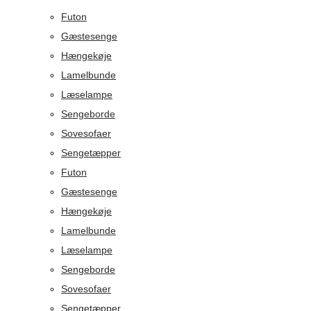
Futon
Gæstesenge
Hængekøje
Lamelbunde
Læselampe
Sengeborde
Sovesofaer
Sengetæpper
Futon
Gæstesenge
Hængekøje
Lamelbunde
Læselampe
Sengeborde
Sovesofaer
Sengetæpper