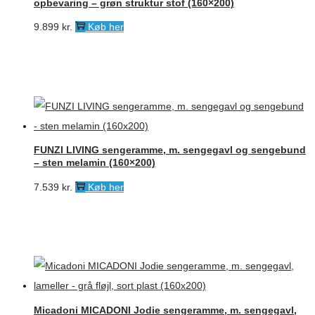
opbevaring – grøn struktur stof (160×200)
9.899
kr.
Køb her
FUNZI LIVING sengeramme, m. sengegavl og sengebund
– sten melamin (160×200)
7.539
kr.
Køb her
Micadoni MICADONI Jodie sengeramme, m. sengegavl,