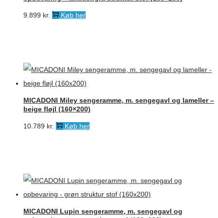
9.899
kr.
Køb her
MICADONI Miley sengeramme, m. sengegavl og lameller –
beige fløjl (160×200)
10.789
kr.
Køb her
MICADONI Lupin sengeramme, m. sengegavl og