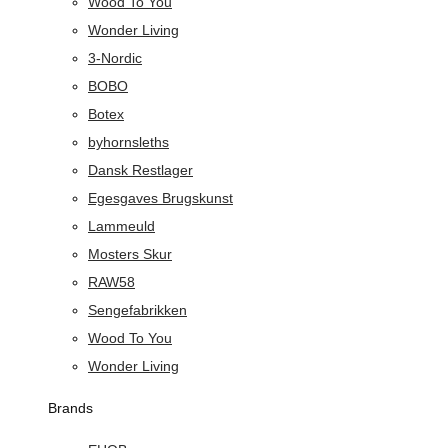
Wood To You
Wonder Living
3-Nordic
BOBO
Botex
byhornsleths
Dansk Restlager
Egesgaves Brugskunst
Lammeuld
Mosters Skur
RAW58
Sengefabrikken
Wood To You
Wonder Living
Brands