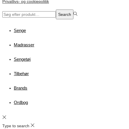
Privatlivs- og cookiepolitik
Search
Search
for:>
Senge
Madrasser
Sengetøj
Tilbehør
Brands
Ordbog
Type to search