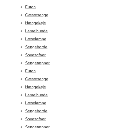
Futon
Gæstesenge
Hængekøje
Lamelbunde
Læselampe
Sengeborde
Sovesofaer
Sengetæpper
Futon
Gæstesenge
Hængekøje
Lamelbunde
Læselampe
Sengeborde
Sovesofaer
Sengetæpper