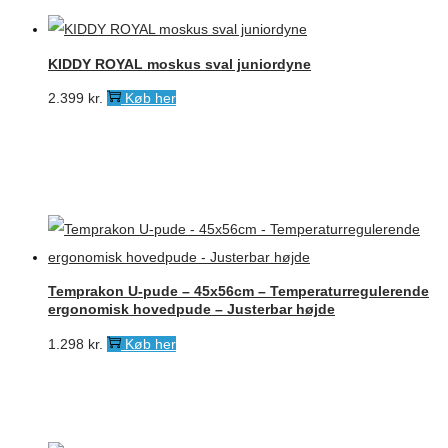
KIDDY ROYAL moskus sval juniordyne
2.399
kr.
Køb her
Temprakon U-pude – 45x56cm – Temperaturregulerende
ergonomisk hovedpude – Justerbar højde
1.298
kr.
Køb her