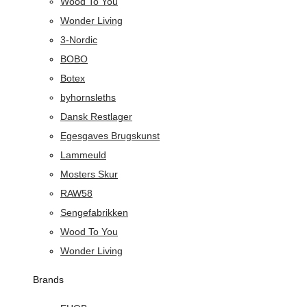
Wood To You
Wonder Living
3-Nordic
BOBO
Botex
byhornsleths
Dansk Restlager
Egesgaves Brugskunst
Lammeuld
Mosters Skur
RAW58
Sengefabrikken
Wood To You
Wonder Living
Brands