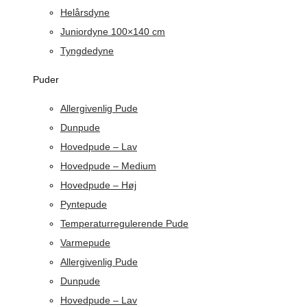
Helårsdyne
Juniordyne 100×140 cm
Tyngdedyne
Puder
Allergivenlig Pude
Dunpude
Hovedpude – Lav
Hovedpude – Medium
Hovedpude – Høj
Pyntepude
Temperaturregulerende Pude
Varmepude
Allergivenlig Pude
Dunpude
Hovedpude – Lav