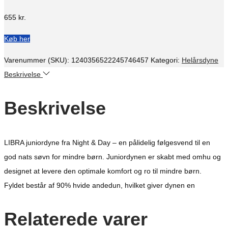
655
kr.
Køb her
Varenummer (SKU):
1240356522245746457
Kategori:
Helårsdyne
Beskrivelse
Beskrivelse
LIBRA juniordyne fra Night & Day – en pålidelig følgesvend til en
god nats søvn for mindre børn. Juniordynen er skabt med omhu og
designet at levere den optimale komfort og ro til mindre børn.
Fyldet består af 90% hvide andedun, hvilket giver dynen en
Relaterede varer