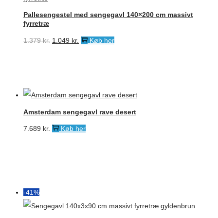
Pallesengestel med sengegavl 140×200 cm massivt
fyrretræ
Den
Den
1.379
kr.
1.049
kr.
Køb her
oprindelige
aktuelle
pris
pris
var:
er:
1.379 kr..
1.049 kr..
Amsterdam sengegavl rave desert
7.689
kr.
Køb her
-41%