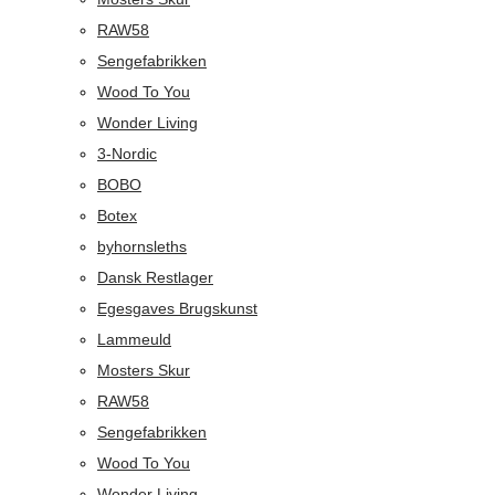
RAW58
Sengefabrikken
Wood To You
Wonder Living
3-Nordic
BOBO
Botex
byhornsleths
Dansk Restlager
Egesgaves Brugskunst
Lammeuld
Mosters Skur
RAW58
Sengefabrikken
Wood To You
Wonder Living