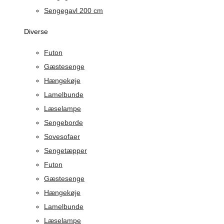
Sengegavl 200 cm
Diverse
Futon
Gæstesenge
Hængekøje
Lamelbunde
Læselampe
Sengeborde
Sovesofaer
Sengetæpper
Futon
Gæstesenge
Hængekøje
Lamelbunde
Læselampe