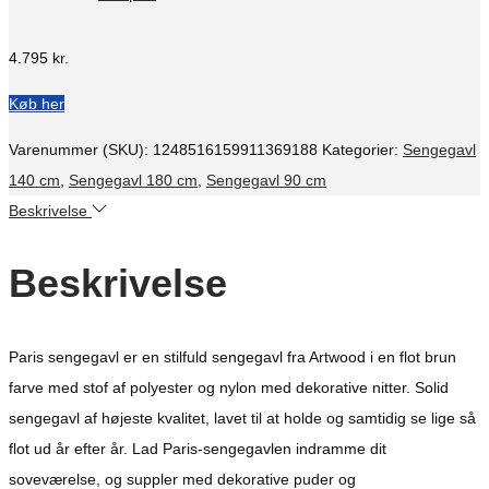
4.795
kr.
Køb her
Varenummer (SKU):
1248516159911369188
Kategorier:
Sengegavl
140 cm
,
Sengegavl 180 cm
,
Sengegavl 90 cm
Beskrivelse
Beskrivelse
Paris sengegavl er en stilfuld sengegavl fra Artwood i en flot brun
farve med stof af polyester og nylon med dekorative nitter. Solid
sengegavl af højeste kvalitet, lavet til at holde og samtidig se lige så
flot ud år efter år. Lad Paris-sengegavlen indramme dit
soveværelse, og suppler med dekorative puder og