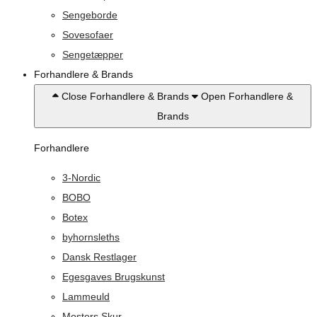
Sengeborde
Sovesofaer
Sengetæpper
Forhandlere & Brands
Close Forhandlere & Brands
Open Forhandlere &
Brands
Forhandlere
3-Nordic
BOBO
Botex
byhornsleths
Dansk Restlager
Egesgaves Brugskunst
Lammeuld
Mosters Skur