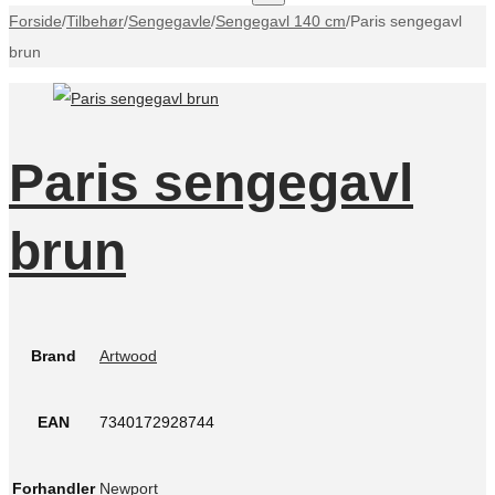
Forside
/
Tilbehør
/
Sengegavle
/
Sengegavl 140 cm
/
Paris sengegavl
brun
Paris sengegavl
brun
Brand
Artwood
EAN
7340172928744
Forhandler
Newport