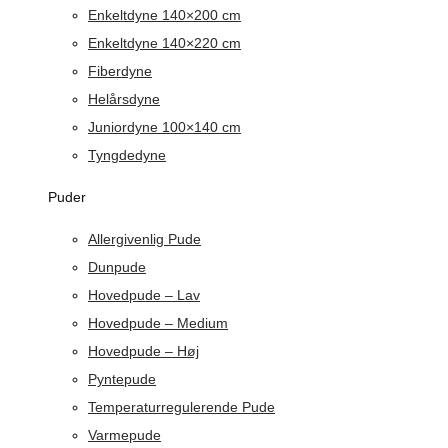
Enkeltdyne 140×200 cm
Enkeltdyne 140×220 cm
Fiberdyne
Helårsdyne
Juniordyne 100×140 cm
Tyngdedyne
Puder
Allergivenlig Pude
Dunpude
Hovedpude – Lav
Hovedpude – Medium
Hovedpude – Høj
Pyntepude
Temperaturregulerende Pude
Varmepude