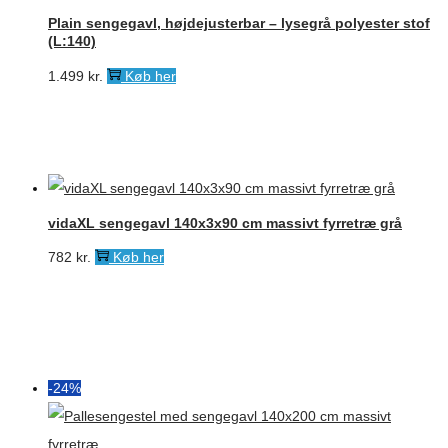
Plain sengegavl, højdejusterbar – lysegrå polyester stof
(L:140)
1.499
kr.
Køb her
vidaXL sengegavl 140x3x90 cm massivt fyrretræ grå
782
kr.
Køb her
-24%