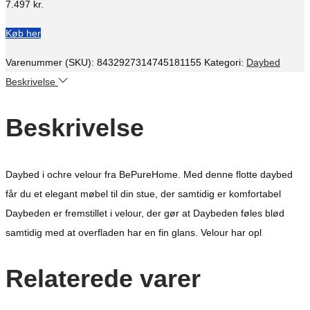
7.497
kr.
Køb her
Varenummer (SKU):
8432927314745181155
Kategori:
Daybed
Beskrivelse
Beskrivelse
Daybed i ochre velour fra BePureHome. Med denne flotte daybed
får du et elegant møbel til din stue, der samtidig er komfortabel
Daybeden er fremstillet i velour, der gør at Daybeden føles blød
samtidig med at overfladen har en fin glans. Velour har opl
Relaterede varer