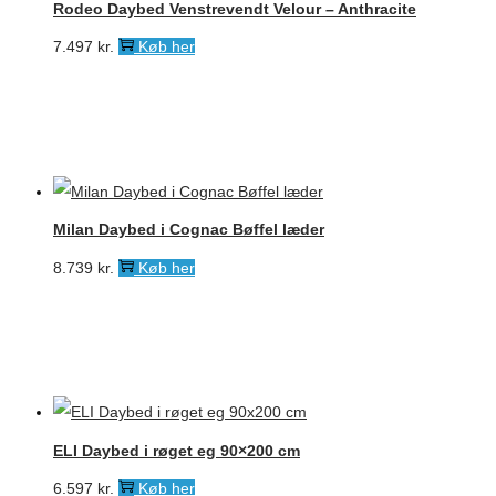
Rodeo Daybed Venstrevendt Velour – Anthracite
7.497
kr.
Køb her
Milan Daybed i Cognac Bøffel læder
8.739
kr.
Køb her
ELI Daybed i røget eg 90×200 cm
6.597
kr.
Køb her