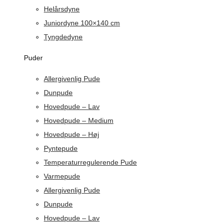
Helårsdyne
Juniordyne 100×140 cm
Tyngdedyne
Puder
Allergivenlig Pude
Dunpude
Hovedpude – Lav
Hovedpude – Medium
Hovedpude – Høj
Pyntepude
Temperaturregulerende Pude
Varmepude
Allergivenlig Pude
Dunpude
Hovedpude – Lav