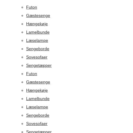
Futon
Gæstesenge
Hængekøje
Lamelbunde
Læselampe
Sengeborde
Sovesofaer
Sengetæpper
Futon
Gæstesenge
Hængekøje
Lamelbunde
Læselampe
Sengeborde
Sovesofaer
Sengetæpper