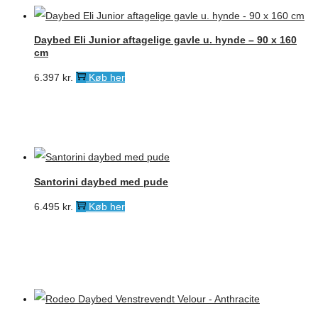
Daybed Eli Junior aftagelige gavle u. hynde – 90 x 160
cm
6.397
kr.
Køb her
Santorini daybed med pude
6.495
kr.
Køb her