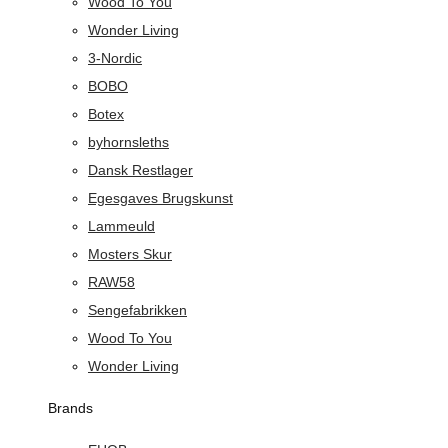
Wood To You
Wonder Living
3-Nordic
BOBO
Botex
byhornsleths
Dansk Restlager
Egesgaves Brugskunst
Lammeuld
Mosters Skur
RAW58
Sengefabrikken
Wood To You
Wonder Living
Brands