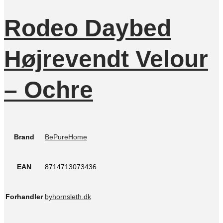
Rodeo Daybed
Højrevendt Velour
– Ochre
Brand
BePureHome
EAN
8714713073436
Forhandler
byhornsleth.dk