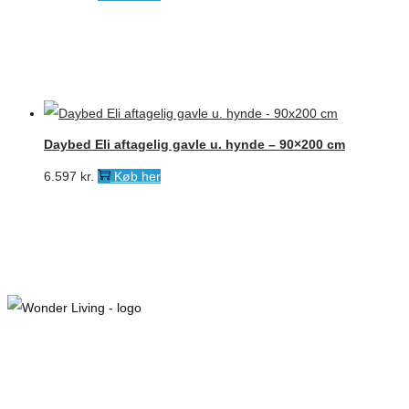
Daybed Eli aftagelig gavle u. hynde – 90×200 cm
6.597
kr.
Køb her