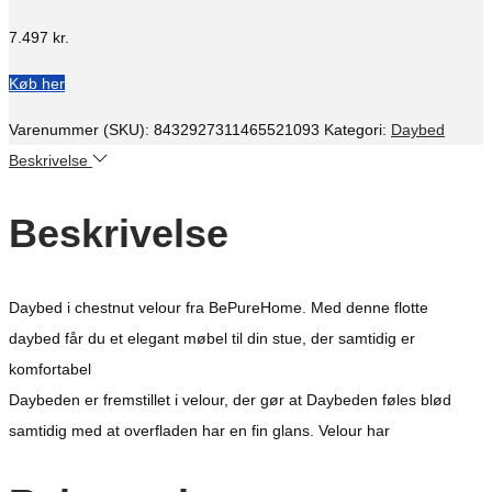
7.497
kr.
Køb her
Varenummer (SKU):
8432927311465521093
Kategori:
Daybed
Beskrivelse
Beskrivelse
Daybed i chestnut velour fra BePureHome. Med denne flotte
daybed får du et elegant møbel til din stue, der samtidig er
komfortabel
Daybeden er fremstillet i velour, der gør at Daybeden føles blød
samtidig med at overfladen har en fin glans. Velour har