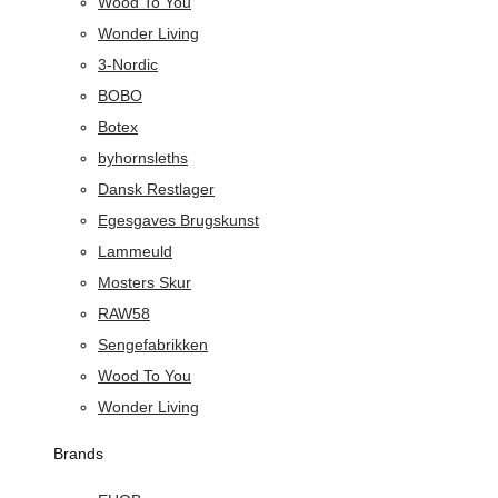
Wood To You
Wonder Living
3-Nordic
BOBO
Botex
byhornsleths
Dansk Restlager
Egesgaves Brugskunst
Lammeuld
Mosters Skur
RAW58
Sengefabrikken
Wood To You
Wonder Living
Brands