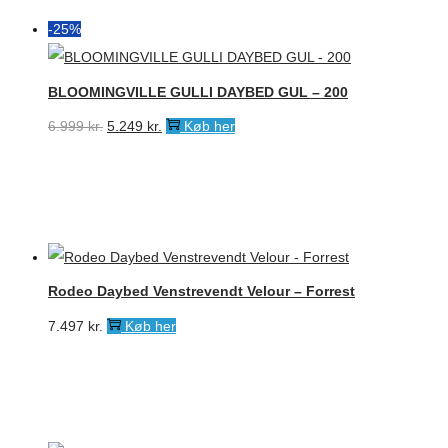
-25%
BLOOMINGVILLE GULLI DAYBED GUL – 200
Den
Den
6.999
kr.
5.249
kr.
Køb her
oprindelige
aktuelle
pris
pris
var:
er:
6.999 kr..
5.249 kr..
Rodeo Daybed Venstrevendt Velour – Forrest
7.497
kr.
Køb her