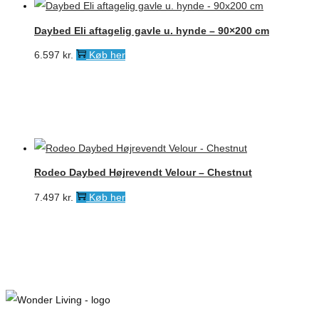
Daybed Eli aftagelig gavle u. hynde – 90×200 cm
6.597
kr.
Køb her
Rodeo Daybed Højrevendt Velour – Chestnut
7.497
kr.
Køb her