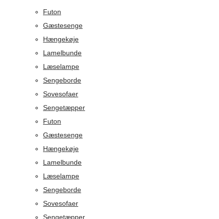
Futon
Gæstesenge
Hængekøje
Lamelbunde
Læselampe
Sengeborde
Sovesofaer
Sengetæpper
Futon
Gæstesenge
Hængekøje
Lamelbunde
Læselampe
Sengeborde
Sovesofaer
Sengetæpper