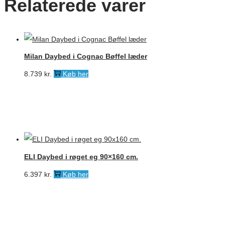
Relaterede varer
Milan Daybed i Cognac Bøffel læder
8.739
kr.
Køb her
ELI Daybed i røget eg 90×160 cm.
6.397
kr.
Køb her