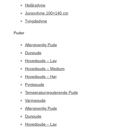
Helårsdyne
Juniordyne 100×140 cm
Tyngdedyne
Puder
Allergivenlig Pude
Dunpude
Hovedpude – Lav
Hovedpude – Medium
Hovedpude – Høj
Pyntepude
Temperaturregulerende Pude
Varmepude
Allergivenlig Pude
Dunpude
Hovedpude – Lav