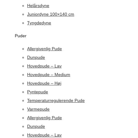
Helårsdyne
Juniordyne 100×140 cm
Tyngdedyne
Puder
Allergivenlig Pude
Dunpude
Hovedpude – Lav
Hovedpude – Medium
Hovedpude – Høj
Pyntepude
Temperaturregulerende Pude
Varmepude
Allergivenlig Pude
Dunpude
Hovedpude – Lav