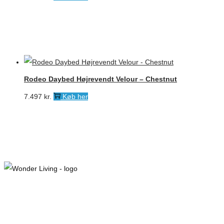
Rodeo Daybed Højrevendt Velour – Chestnut
7.497
kr.
Køb her