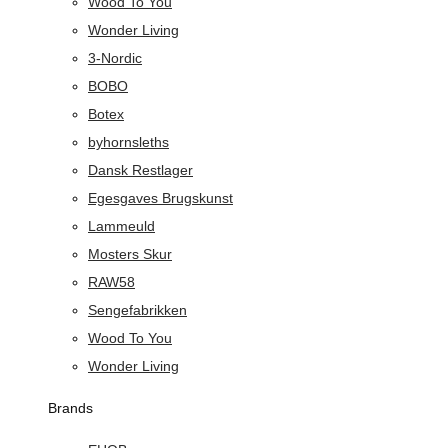
Wood To You
Wonder Living
3-Nordic
BOBO
Botex
byhornsleths
Dansk Restlager
Egesgaves Brugskunst
Lammeuld
Mosters Skur
RAW58
Sengefabrikken
Wood To You
Wonder Living
Brands