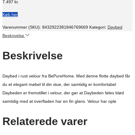
7.497
kr.
Køb her
Varenummer (SKU):
8432922381846769669
Kategori:
Daybed
Beskrivelse
Beskrivelse
Daybed i rust velour fra BePureHome. Med denne flotte daybed får
du et elegant møbel til din stue, der samtidig er komfortabel
Daybeden er fremstillet i velour, der gør at Daybeden føles blød
samtidig med at overfladen har en fin glans. Velour har ople
Relaterede varer