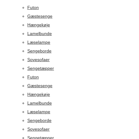
Futon
Gæstesenge
Hængekøje
Lamelbunde
Læselampe
Sengeborde
Sovesofaer
Sengetæpper
Futon
Gæstesenge
Hængekøje
Lamelbunde
Læselampe
Sengeborde
Sovesofaer
Sengetæpper