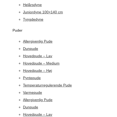
Helårsdyne
Juniordyne 100×140 cm
Tyngdedyne
Puder
Allergivenlig Pude
Dunpude
Hovedpude – Lav
Hovedpude – Medium
Hovedpude – Høj
Pyntepude
Temperaturregulerende Pude
Varmepude
Allergivenlig Pude
Dunpude
Hovedpude – Lav