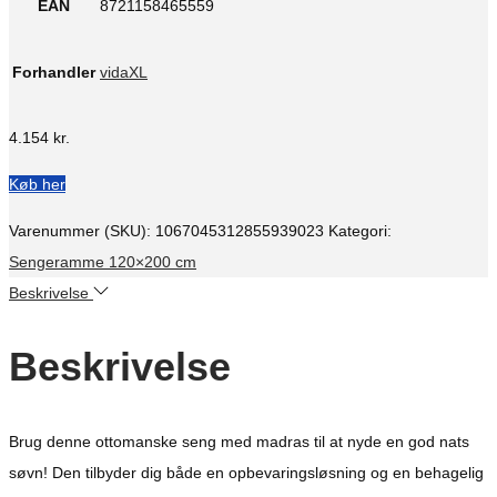
EAN
8721158465559
Forhandler
vidaXL
4.154
kr.
Køb her
Varenummer (SKU):
1067045312855939023
Kategori:
Sengeramme 120×200 cm
Beskrivelse
Beskrivelse
Brug denne ottomanske seng med madras til at nyde en god nats
søvn! Den tilbyder dig både en opbevaringsløsning og en behagelig