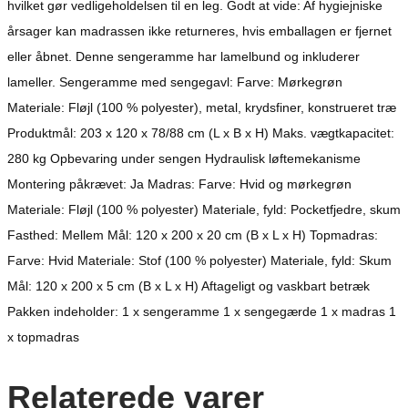
hvilket gør vedligeholdelsen til en leg. Godt at vide: Af hygiejniske
årsager kan madrassen ikke returneres, hvis emballagen er fjernet
eller åbnet. Denne sengeramme har lamelbund og inkluderer
lameller. Sengeramme med sengegavl: Farve: Mørkegrøn
Materiale: Fløjl (100 % polyester), metal, krydsfiner, konstrueret træ
Produktmål: 203 x 120 x 78/88 cm (L x B x H) Maks. vægtkapacitet:
280 kg Opbevaring under sengen Hydraulisk løftemekanisme
Montering påkrævet: Ja Madras: Farve: Hvid og mørkegrøn
Materiale: Fløjl (100 % polyester) Materiale, fyld: Pocketfjedre, skum
Fasthed: Mellem Mål: 120 x 200 x 20 cm (B x L x H) Topmadras:
Farve: Hvid Materiale: Stof (100 % polyester) Materiale, fyld: Skum
Mål: 120 x 200 x 5 cm (B x L x H) Aftageligt og vaskbart betræk
Pakken indeholder: 1 x sengeramme 1 x sengegærde 1 x madras 1
x topmadras
Relaterede varer