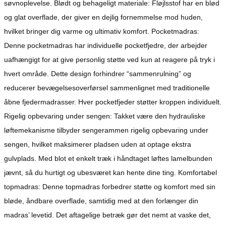
søvnoplevelse. Blødt og behageligt materiale: Fløjlsstof har en blød
og glat overflade, der giver en dejlig fornemmelse mod huden,
hvilket bringer dig varme og ultimativ komfort. Pocketmadras:
Denne pocketmadras har individuelle pocketfjedre, der arbejder
uafhængigt for at give personlig støtte ved kun at reagere på tryk i
hvert område. Dette design forhindrer “sammenrulning” og
reducerer bevægelsesoverførsel sammenlignet med traditionelle
åbne fjedermadrasser. Hver pocketfjeder støtter kroppen individuelt.
Rigelig opbevaring under sengen: Takket være den hydrauliske
løftemekanisme tilbyder sengerammen rigelig opbevaring under
sengen, hvilket maksimerer pladsen uden at optage ekstra
gulvplads. Med blot et enkelt træk i håndtaget løftes lamelbunden
jævnt, så du hurtigt og ubesværet kan hente dine ting. Komfortabel
topmadras: Denne topmadras forbedrer støtte og komfort med sin
bløde, åndbare overflade, samtidig med at den forlænger din
madras’ levetid. Det aftagelige betræk gør det nemt at vaske det,