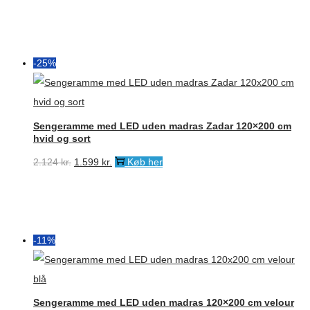
-25%
Sengeramme med LED uden madras Zadar 120×200 cm
hvid og sort
Den
Den
2.124
kr.
1.599
kr.
Køb her
oprindelige
aktuelle
pris
pris
var:
er:
2.124 kr..
1.599 kr..
-11%
Sengeramme med LED uden madras 120×200 cm velour