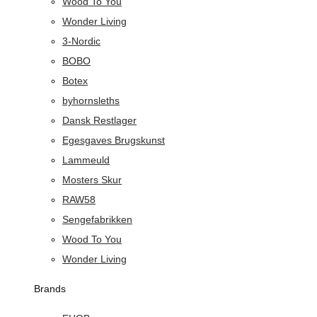
Wood To You
Wonder Living
3-Nordic
BOBO
Botex
byhornsleths
Dansk Restlager
Egesgaves Brugskunst
Lammeuld
Mosters Skur
RAW58
Sengefabrikken
Wood To You
Wonder Living
Brands