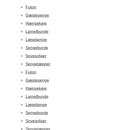
Futon
Gæstesenge
Hængekøje
Lamelbunde
Læselampe
Sengeborde
Sovesofaer
Sengetæpper
Futon
Gæstesenge
Hængekøje
Lamelbunde
Læselampe
Sengeborde
Sovesofaer
Sengetæpper