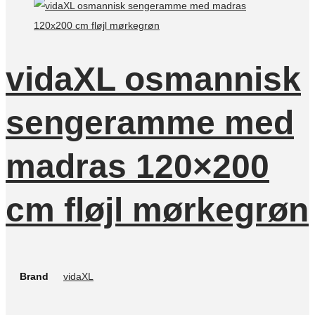
vidaXL osmannisk
sengeramme med
madras 120×200
cm fløjl mørkegrøn
Brand
vidaXL