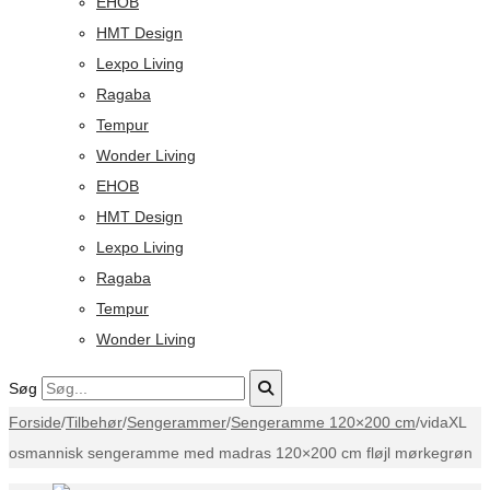
EHOB
HMT Design
Lexpo Living
Ragaba
Tempur
Wonder Living
EHOB
HMT Design
Lexpo Living
Ragaba
Tempur
Wonder Living
Søg
Forside
/
Tilbehør
/
Sengerammer
/
Sengeramme 120×200 cm
/
vidaXL
osmannisk sengeramme med madras 120×200 cm fløjl mørkegrøn