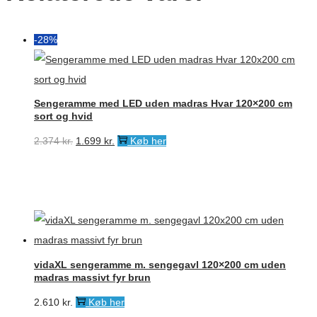
-28%
Sengeramme med LED uden madras Hvar 120×200 cm
sort og hvid
Den
Den
2.374
kr.
1.699
kr.
Køb her
oprindelige
aktuelle
pris
pris
var:
er:
2.374 kr..
1.699 kr..
vidaXL sengeramme m. sengegavl 120×200 cm uden
madras massivt fyr brun
2.610
kr.
Køb her