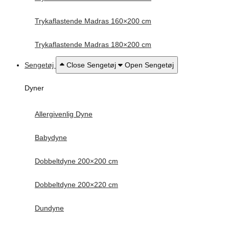
Trykaflastende Madras 160×200 cm
Trykaflastende Madras 180×200 cm
Sengetøj
Close Sengetøj
Open Sengetøj
Dyner
Allergivenlig Dyne
Babydyne
Dobbeltdyne 200×200 cm
Dobbeltdyne 200×220 cm
Dundyne