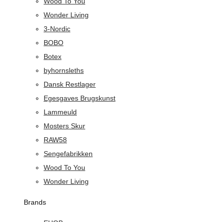
Wood To You
Wonder Living
3-Nordic
BOBO
Botex
byhornsleths
Dansk Restlager
Egesgaves Brugskunst
Lammeuld
Mosters Skur
RAW58
Sengefabrikken
Wood To You
Wonder Living
Brands