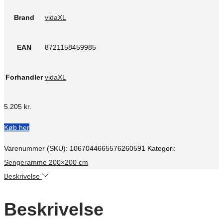
Brand
vidaXL
EAN
8721158459985
Forhandler
vidaXL
5.205
kr.
Køb her
Varenummer (SKU):
1067044665576260591
Kategori:
Sengeramme 200×200 cm
Beskrivelse
Beskrivelse