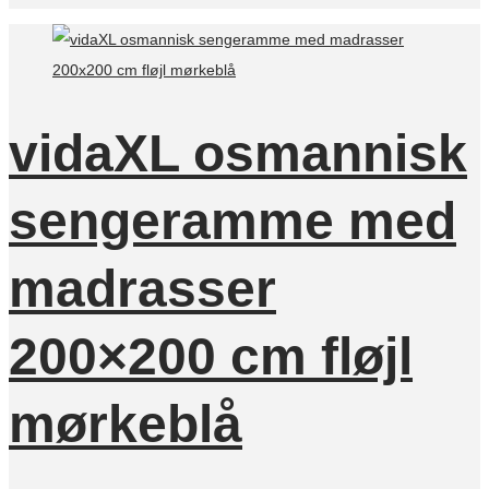
vidaXL osmannisk
sengeramme med
madrasser
200×200 cm fløjl
mørkeblå