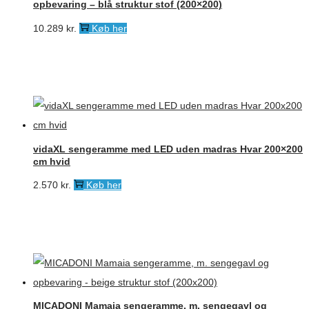
opbevaring – blå struktur stof (200×200)
10.289
kr.
Køb her
vidaXL sengeramme med LED uden madras Hvar 200×200
cm hvid
2.570
kr.
Køb her
MICADONI Mamaia sengeramme, m. sengegavl og