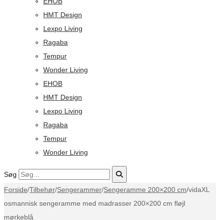
EHOB
HMT Design
Lexpo Living
Ragaba
Tempur
Wonder Living
EHOB
HMT Design
Lexpo Living
Ragaba
Tempur
Wonder Living
Søg
Forside
/
Tilbehør
/
Sengerammer
/
Sengeramme 200×200 cm
/
vidaXL
osmannisk sengeramme med madrasser 200×200 cm fløjl
mørkeblå