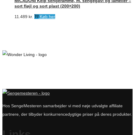
MICADONI Kelp sengeramme, m. sengegavl og lameller –
sort fløjl og sort plast (200×200)
11.489
kr.
Køb her
Hos SengeMesteren samarbejder vi med nøje udvalgte affiliate
partnere, der tilbyder konkurrencedygtige priser på deres produkter.
Links