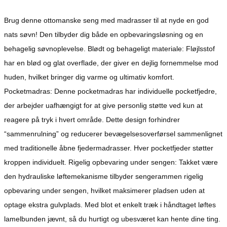
Brug denne ottomanske seng med madrasser til at nyde en god
nats søvn! Den tilbyder dig både en opbevaringsløsning og en
behagelig søvnoplevelse. Blødt og behageligt materiale: Fløjlsstof
har en blød og glat overflade, der giver en dejlig fornemmelse mod
huden, hvilket bringer dig varme og ultimativ komfort.
Pocketmadras: Denne pocketmadras har individuelle pocketfjedre,
der arbejder uafhængigt for at give personlig støtte ved kun at
reagere på tryk i hvert område. Dette design forhindrer
“sammenrulning” og reducerer bevægelsesoverførsel sammenlignet
med traditionelle åbne fjedermadrasser. Hver pocketfjeder støtter
kroppen individuelt. Rigelig opbevaring under sengen: Takket være
den hydrauliske løftemekanisme tilbyder sengerammen rigelig
opbevaring under sengen, hvilket maksimerer pladsen uden at
optage ekstra gulvplads. Med blot et enkelt træk i håndtaget løftes
lamelbunden jævnt, så du hurtigt og ubesværet kan hente dine ting.