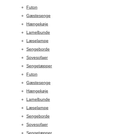
Futon
Gæstesenge
Hængekøje
Lamelbunde
Læselampe
Sengeborde
Sovesofaer
Sengetæpper
Futon
Gæstesenge
Hængekøje
Lamelbunde
Læselampe
Sengeborde
Sovesofaer
Sengetæpper