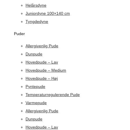
Helårsdyne
Juniordyne 100×140 cm
Tyngdedyne
Puder
Allergivenlig Pude
Dunpude
Hovedpude – Lav
Hovedpude – Medium
Hovedpude – Høj
Pyntepude
Temperaturregulerende Pude
Varmepude
Allergivenlig Pude
Dunpude
Hovedpude – Lav