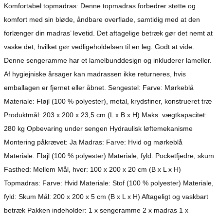
Komfortabel topmadras: Denne topmadras forbedrer støtte og
komfort med sin bløde, åndbare overflade, samtidig med at den
forlænger din madras’ levetid. Det aftagelige betræk gør det nemt at
vaske det, hvilket gør vedligeholdelsen til en leg. Godt at vide:
Denne sengeramme har et lamelbunddesign og inkluderer lameller.
Af hygiejniske årsager kan madrassen ikke returneres, hvis
emballagen er fjernet eller åbnet. Sengestel: Farve: Mørkeblå
Materiale: Fløjl (100 % polyester), metal, krydsfiner, konstrueret træ
Produktmål: 203 x 200 x 23,5 cm (L x B x H) Maks. vægtkapacitet:
280 kg Opbevaring under sengen Hydraulisk løftemekanisme
Montering påkrævet: Ja Madras: Farve: Hvid og mørkeblå
Materiale: Fløjl (100 % polyester) Materiale, fyld: Pocketfjedre, skum
Fasthed: Mellem Mål, hver: 100 x 200 x 20 cm (B x L x H)
Topmadras: Farve: Hvid Materiale: Stof (100 % polyester) Materiale,
fyld: Skum Mål: 200 x 200 x 5 cm (B x L x H) Aftageligt og vaskbart
betræk Pakken indeholder: 1 x sengeramme 2 x madras 1 x