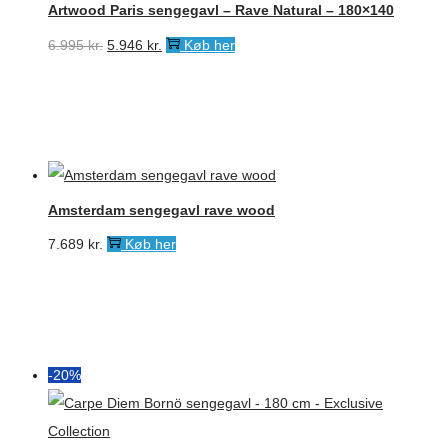
Artwood Paris sengegavl – Rave Natural – 180×140
Den
Den
6.995
kr.
5.946
kr.
Køb her
oprindelige
aktuelle
pris
pris
var:
er:
6.995 kr..
5.946 kr..
Amsterdam sengegavl rave wood
7.689
kr.
Køb her
-20%