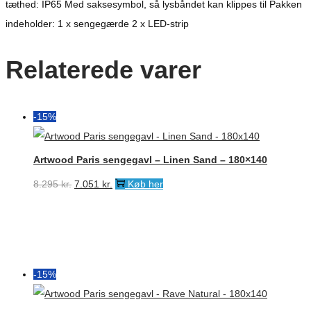
tæthed: IP65 Med saksesymbol, så lysbåndet kan klippes til Pakken
indeholder: 1 x sengegærde 2 x LED-strip
Relaterede varer
-15%
Artwood Paris sengegavl – Linen Sand – 180×140
Den
Den
8.295
kr.
7.051
kr.
Køb her
oprindelige
aktuelle
pris
pris
var:
er:
8.295 kr..
7.051 kr..
-15%