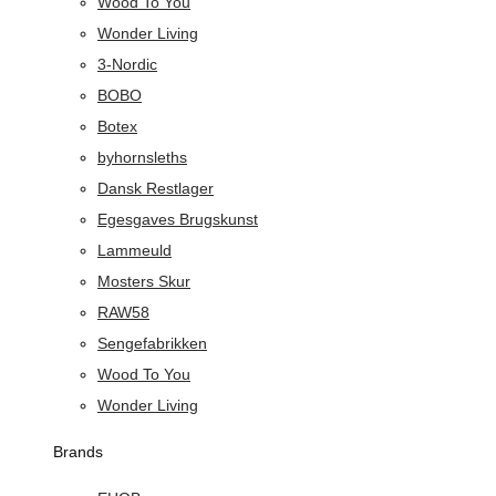
Wood To You
Wonder Living
3-Nordic
BOBO
Botex
byhornsleths
Dansk Restlager
Egesgaves Brugskunst
Lammeuld
Mosters Skur
RAW58
Sengefabrikken
Wood To You
Wonder Living
Brands