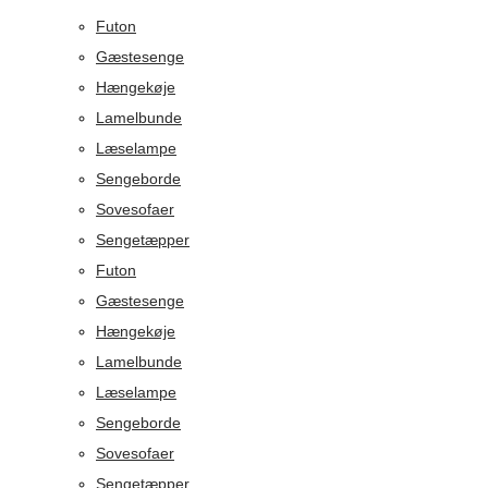
Futon
Gæstesenge
Hængekøje
Lamelbunde
Læselampe
Sengeborde
Sovesofaer
Sengetæpper
Futon
Gæstesenge
Hængekøje
Lamelbunde
Læselampe
Sengeborde
Sovesofaer
Sengetæpper