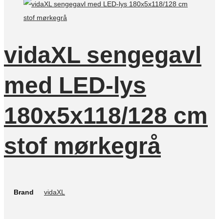
vidaXL sengegavl
med LED-lys
180x5x118/128 cm
stof mørkegrå
Brand
vidaXL