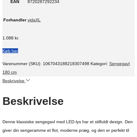
EAN
8720287292234
Forhandler
vidaXL
1.088
kr.
Køb her
Varenummer (SKU):
1067043188218307498
Kategori:
Sengegavl
180 cm
Beskrivelse
Beskrivelse
Denne klassiske sengegavl med LED-lys har et stilfuldt design. Den
giver din sengeramme et flot, moderne præg, og den er perfekt til