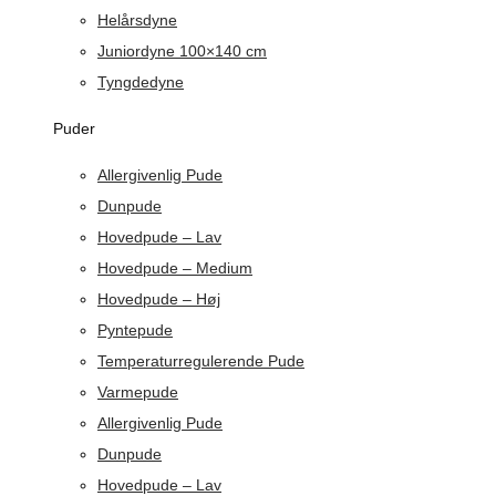
Helårsdyne
Juniordyne 100×140 cm
Tyngdedyne
Puder
Allergivenlig Pude
Dunpude
Hovedpude – Lav
Hovedpude – Medium
Hovedpude – Høj
Pyntepude
Temperaturregulerende Pude
Varmepude
Allergivenlig Pude
Dunpude
Hovedpude – Lav