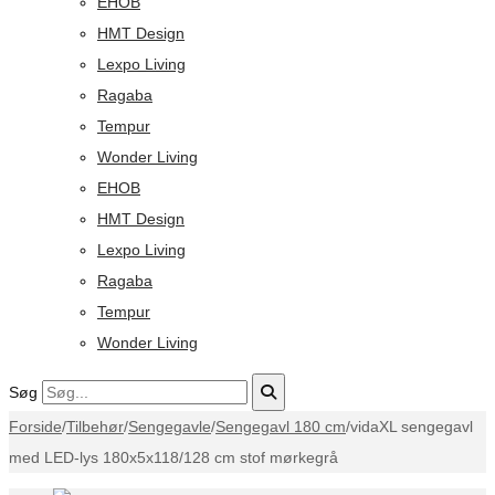
EHOB
HMT Design
Lexpo Living
Ragaba
Tempur
Wonder Living
EHOB
HMT Design
Lexpo Living
Ragaba
Tempur
Wonder Living
Søg
Forside
/
Tilbehør
/
Sengegavle
/
Sengegavl 180 cm
/
vidaXL sengegavl
med LED-lys 180x5x118/128 cm stof mørkegrå