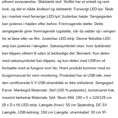
ethvert soveværelse. Slidstærkt stof: Stoffet har et enkelt og rent
look, og det er både åndbart og slidstærkt. Farverigt LED-lys: Skab
lys i mørket med farverige LED-lys! Justerbar højde: Sengegavlen
kan justeres i højden efter behov. Fremragende støtte: Dette
sengegærde giver fremragende rygstøtte, når du sidder op i sengen
for at læse eller se film. Justerbar LED-strip: Denne fleksible LED-
strip kan justeres i længden. Saksesymbolet viser, hvor lysbåndet
kan klippes sikkert til uden at beskadige det. Bemærk: Kun delen
med saksesymbolet kan klippes, og kun delen med USB’en vil
fortsætte med at fungere som før. Hvert produkt kommer med en
brugermanual for nem montering. Produktet har et USB-stik, men
den certificerede 5 V USB-strømkilde er ikke inkluderet. Sengegavl:
Farve: Mørkegrå Materiale: Stof (100 % polyester), konstrueret træ,
massivt lærketræ Materiale, fyld: Skum Mål: 180 x 5 x 118/128 cm
(B x D x H) LED-strip: Længde (hver): 55 cm Spænding: DC 5V
Længde, USB-ledning: 150 cm Længde, strømkabel: 30 cm IP-