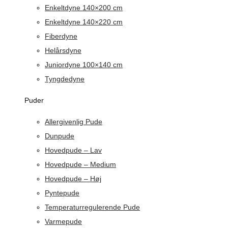
Enkeltdyne 140×200 cm
Enkeltdyne 140×220 cm
Fiberdyne
Helårsdyne
Juniordyne 100×140 cm
Tyngdedyne
Puder
Allergivenlig Pude
Dunpude
Hovedpude – Lav
Hovedpude – Medium
Hovedpude – Høj
Pyntepude
Temperaturregulerende Pude
Varmepude