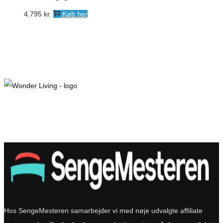
4.795
kr.
Køb her
Hos SengeMesteren samarbejder vi med nøje udvalgte affiliate