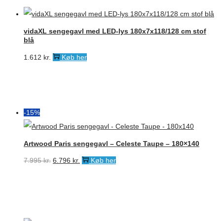
vidaXL sengegavl med LED-lys 180x7x118/128 cm stof
blå
1.612
kr.
Køb her
-15%
Artwood Paris sengegavl – Celeste Taupe – 180×140
Den
Den
7.995
kr.
6.796
kr.
Køb her
oprindelige
aktuelle
pris
pris
var:
er:
7.995 kr..
6.796 kr..