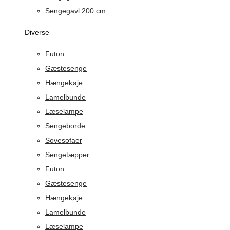
Sengegavl 200 cm
Diverse
Futon
Gæstesenge
Hængekøje
Lamelbunde
Læselampe
Sengeborde
Sovesofaer
Sengetæpper
Futon
Gæstesenge
Hængekøje
Lamelbunde
Læselampe