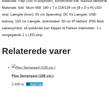
Materiale: Fløjl (100 % polyester), konstrueret træ, massivt lærketræ
Materiale, fyld: Skum Mål: 180 x 7 x 118/128 cm (B x D x H) LED-
strip: Længde (hver): 55 cm Spænding: DC 5V Længde, USB-
ledning: 150 cm Længde, strømkabel: 30 cm IP-tæthed: IP65 Med
saksesymbol, så lysbåndet kan klippes til Pakken indeholder: 1 x
sengegærde 2 x LED-strip
Relaterede varer
Plan Sengegavl (108 cm.)
2.490
kr.
Køb her