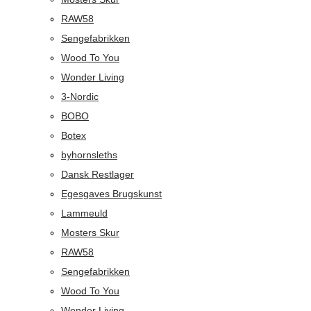
RAW58
Sengefabrikken
Wood To You
Wonder Living
3-Nordic
BOBO
Botex
byhornsleths
Dansk Restlager
Egesgaves Brugskunst
Lammeuld
Mosters Skur
RAW58
Sengefabrikken
Wood To You
Wonder Living