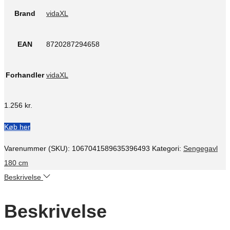
Brand
vidaXL
EAN
8720287294658
Forhandler
vidaXL
1.256
kr.
Køb her
Varenummer (SKU):
1067041589635396493
Kategori:
Sengegavl
180 cm
Beskrivelse
Beskrivelse