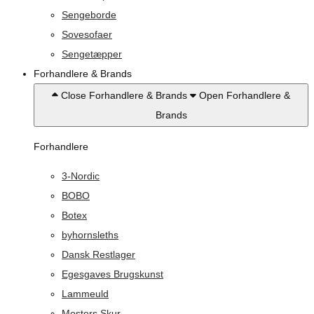
Sengeborde
Sovesofaer
Sengetæpper
Forhandlere & Brands
Close Forhandlere & Brands
Open Forhandlere &
Brands
Forhandlere
3-Nordic
BOBO
Botex
byhornsleths
Dansk Restlager
Egesgaves Brugskunst
Lammeuld
Mosters Skur