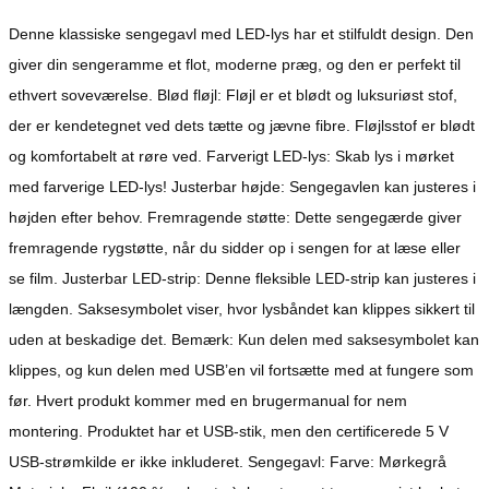
Denne klassiske sengegavl med LED-lys har et stilfuldt design. Den
giver din sengeramme et flot, moderne præg, og den er perfekt til
ethvert soveværelse. Blød fløjl: Fløjl er et blødt og luksuriøst stof,
der er kendetegnet ved dets tætte og jævne fibre. Fløjlsstof er blødt
og komfortabelt at røre ved. Farverigt LED-lys: Skab lys i mørket
med farverige LED-lys! Justerbar højde: Sengegavlen kan justeres i
højden efter behov. Fremragende støtte: Dette sengegærde giver
fremragende rygstøtte, når du sidder op i sengen for at læse eller
se film. Justerbar LED-strip: Denne fleksible LED-strip kan justeres i
længden. Saksesymbolet viser, hvor lysbåndet kan klippes sikkert til
uden at beskadige det. Bemærk: Kun delen med saksesymbolet kan
klippes, og kun delen med USB’en vil fortsætte med at fungere som
før. Hvert produkt kommer med en brugermanual for nem
montering. Produktet har et USB-stik, men den certificerede 5 V
USB-strømkilde er ikke inkluderet. Sengegavl: Farve: Mørkegrå