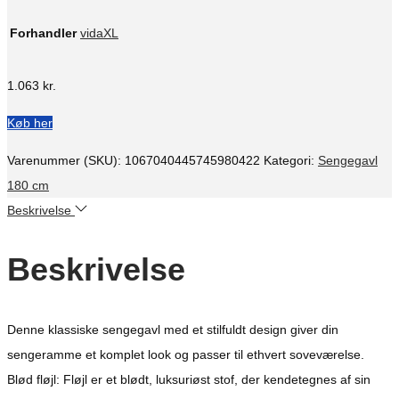
Forhandler
vidaXL
1.063
kr.
Køb her
Varenummer (SKU):
1067040445745980422
Kategori:
Sengegavl
180 cm
Beskrivelse
Beskrivelse
Denne klassiske sengegavl med et stilfuldt design giver din
sengeramme et komplet look og passer til ethvert soveværelse.
Blød fløjl: Fløjl er et blødt, luksuriøst stof, der kendetegnes af sin