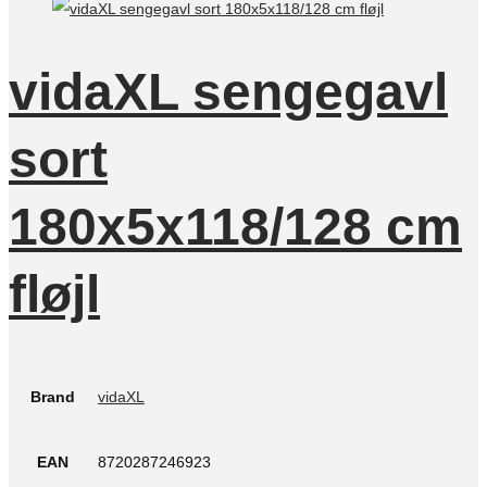
vidaXL sengegavl
sort
180x5x118/128 cm
fløjl
Brand
vidaXL
EAN
8720287246923