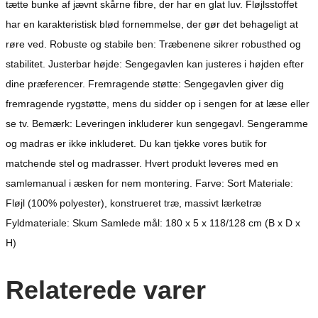
tætte bunke af jævnt skårne fibre, der har en glat luv. Fløjlsstoffet
har en karakteristisk blød fornemmelse, der gør det behageligt at
røre ved. Robuste og stabile ben: Træbenene sikrer robusthed og
stabilitet. Justerbar højde: Sengegavlen kan justeres i højden efter
dine præferencer. Fremragende støtte: Sengegavlen giver dig
fremragende rygstøtte, mens du sidder op i sengen for at læse eller
se tv. Bemærk: Leveringen inkluderer kun sengegavl. Sengeramme
og madras er ikke inkluderet. Du kan tjekke vores butik for
matchende stel og madrasser. Hvert produkt leveres med en
samlemanual i æsken for nem montering. Farve: Sort Materiale:
Fløjl (100% polyester), konstrueret træ, massivt lærketræ
Fyldmateriale: Skum Samlede mål: 180 x 5 x 118/128 cm (B x D x
H)
Relaterede varer