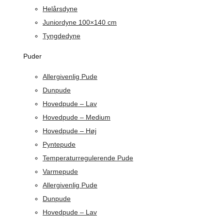
Helårsdyne
Juniordyne 100×140 cm
Tyngdedyne
Puder
Allergivenlig Pude
Dunpude
Hovedpude – Lav
Hovedpude – Medium
Hovedpude – Høj
Pyntepude
Temperaturregulerende Pude
Varmepude
Allergivenlig Pude
Dunpude
Hovedpude – Lav