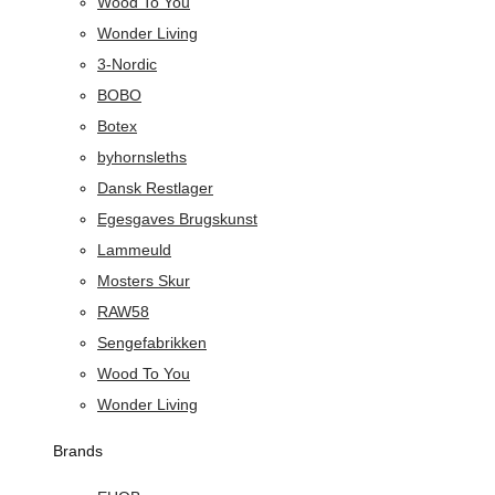
Wood To You
Wonder Living
3-Nordic
BOBO
Botex
byhornsleths
Dansk Restlager
Egesgaves Brugskunst
Lammeuld
Mosters Skur
RAW58
Sengefabrikken
Wood To You
Wonder Living
Brands