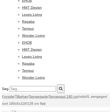
EHOB
HMT Design
Lexpo Living
Ragaba
Tempur
Wonder Living
EHOB
HMT Design
Lexpo Living
Ragaba
Tempur
Wonder Living
Søg
Forside
/
Tilbehør
/
Sengegavle
/
Sengegavl 180 cm
/
vidaXL sengegavl
sort 180x5x118/128 cm fløjl