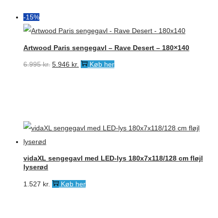
-15%
Artwood Paris sengegavl – Rave Desert – 180×140
Den
Den
6.995
kr.
5.946
kr.
Køb her
oprindelige
aktuelle
pris
pris
var:
er:
6.995 kr..
5.946 kr..
vidaXL sengegavl med LED-lys 180x7x118/128 cm fløjl
lyserød
1.527
kr.
Køb her