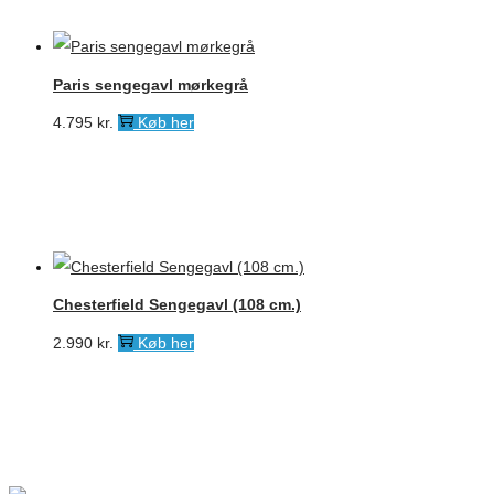
Paris sengegavl mørkegrå
4.795
kr.
Køb her
Chesterfield Sengegavl (108 cm.)
2.990
kr.
Køb her