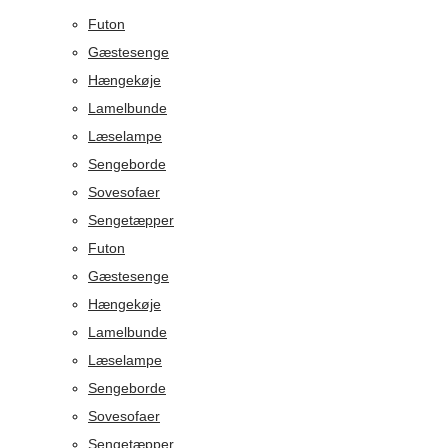
Futon
Gæstesenge
Hængekøje
Lamelbunde
Læselampe
Sengeborde
Sovesofaer
Sengetæpper
Futon
Gæstesenge
Hængekøje
Lamelbunde
Læselampe
Sengeborde
Sovesofaer
Sengetæpper