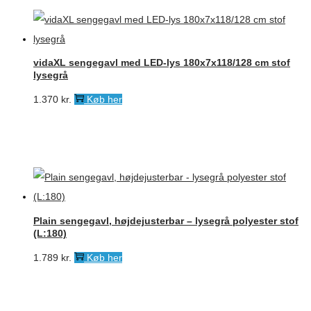
vidaXL sengegavl med LED-lys 180x7x118/128 cm stof
lysegrå
1.370
kr.
Køb her
Plain sengegavl, højdejusterbar – lysegrå polyester stof
(L:180)
1.789
kr.
Køb her