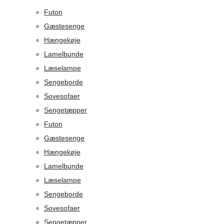
Futon
Gæstesenge
Hængekøje
Lamelbunde
Læselampe
Sengeborde
Sovesofaer
Sengetæpper
Futon
Gæstesenge
Hængekøje
Lamelbunde
Læselampe
Sengeborde
Sovesofaer
Sengetæpper