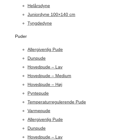
Helårsdyne
Juniordyne 100×140 cm
Tyngdedyne
Puder
Allergivenlig Pude
Dunpude
Hovedpude – Lav
Hovedpude – Medium
Hovedpude – Høj
Pyntepude
Temperaturregulerende Pude
Varmepude
Allergivenlig Pude
Dunpude
Hovedpude – Lav