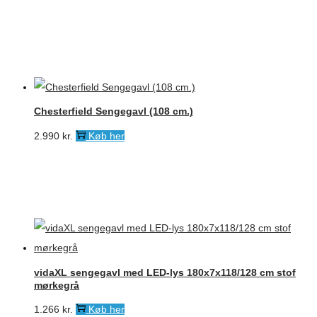
Chesterfield Sengegavl (108 cm.)
2.990
kr.
Køb her
vidaXL sengegavl med LED-lys 180x7x118/128 cm stof
mørkegrå
1.266
kr.
Køb her