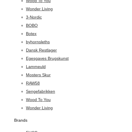
Wood To You
Wonder Living
3-Nordic
BOBO
Botex
byhornsleths
Dansk Restlager
Egesgaves Brugskunst
Lammeuld
Mosters Skur
RAW58
Sengefabrikken
Wood To You
Wonder Living
Brands