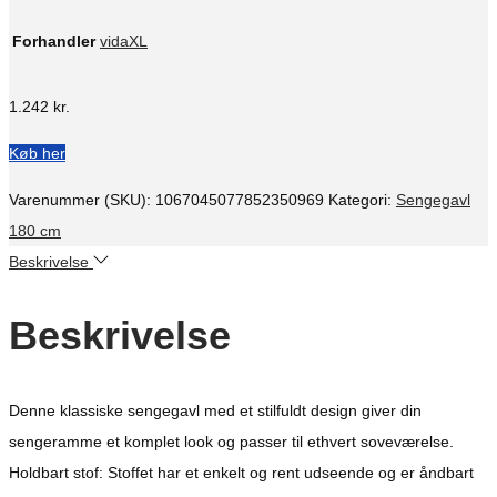
Forhandler
vidaXL
1.242
kr.
Køb her
Varenummer (SKU):
1067045077852350969
Kategori:
Sengegavl
180 cm
Beskrivelse
Beskrivelse
Denne klassiske sengegavl med et stilfuldt design giver din
sengeramme et komplet look og passer til ethvert soveværelse.
Holdbart stof: Stoffet har et enkelt og rent udseende og er åndbart