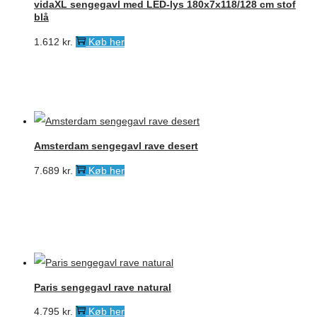
vidaXL sengegavl med LED-lys 180x7x118/128 cm stof
blå
1.612
kr.
Køb her
Amsterdam sengegavl rave desert
7.689
kr.
Køb her
Paris sengegavl rave natural
4.795
kr.
Køb her