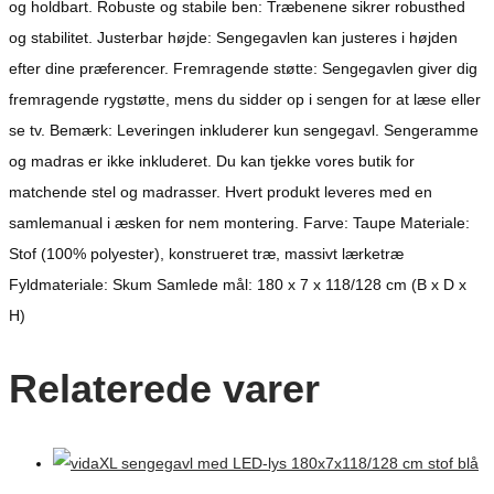
og holdbart. Robuste og stabile ben: Træbenene sikrer robusthed
og stabilitet. Justerbar højde: Sengegavlen kan justeres i højden
efter dine præferencer. Fremragende støtte: Sengegavlen giver dig
fremragende rygstøtte, mens du sidder op i sengen for at læse eller
se tv. Bemærk: Leveringen inkluderer kun sengegavl. Sengeramme
og madras er ikke inkluderet. Du kan tjekke vores butik for
matchende stel og madrasser. Hvert produkt leveres med en
samlemanual i æsken for nem montering. Farve: Taupe Materiale:
Stof (100% polyester), konstrueret træ, massivt lærketræ
Fyldmateriale: Skum Samlede mål: 180 x 7 x 118/128 cm (B x D x
H)
Relaterede varer