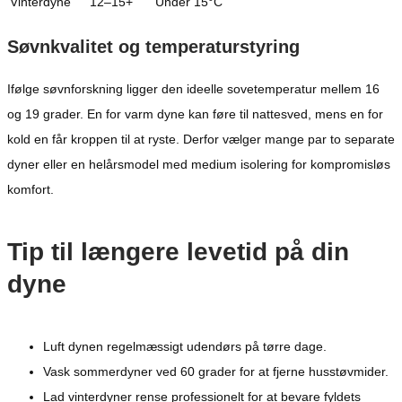
Vinterdyne
12–15+
Under 15°C
Søvnkvalitet og temperaturstyring
Ifølge søvnforskning ligger den ideelle sovetemperatur mellem 16
og 19 grader. En for varm dyne kan føre til nattesved, mens en for
kold en får kroppen til at ryste. Derfor vælger mange par to separate
dyner eller en helårsmodel med medium isolering for kompromisløs
komfort.
Tip til længere levetid på din
dyne
Luft dynen regelmæssigt udendørs på tørre dage.
Vask sommerdyner ved 60 grader for at fjerne husstøvmider.
Lad vinterdyner rense professionelt for at bevare fyldets