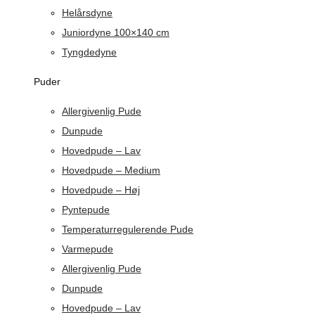
Helårsdyne
Juniordyne 100×140 cm
Tyngdedyne
Puder
Allergivenlig Pude
Dunpude
Hovedpude – Lav
Hovedpude – Medium
Hovedpude – Høj
Pyntepude
Temperaturregulerende Pude
Varmepude
Allergivenlig Pude
Dunpude
Hovedpude – Lav