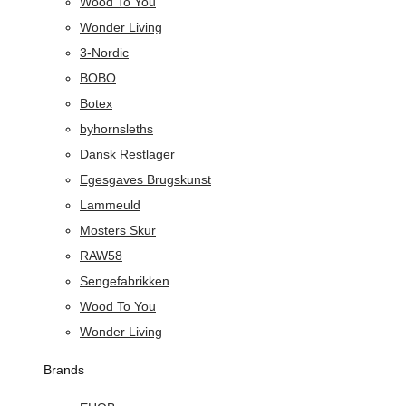
Wood To You
Wonder Living
3-Nordic
BOBO
Botex
byhornsleths
Dansk Restlager
Egesgaves Brugskunst
Lammeuld
Mosters Skur
RAW58
Sengefabrikken
Wood To You
Wonder Living
Brands