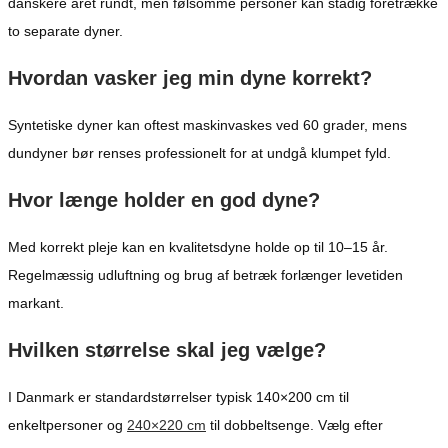
danskere året rundt, men følsomme personer kan stadig foretrække
to separate dyner.
Hvordan vasker jeg min dyne korrekt?
Syntetiske dyner kan oftest maskinvaskes ved 60 grader, mens
dundyner bør renses professionelt for at undgå klumpet fyld.
Hvor længe holder en god dyne?
Med korrekt pleje kan en kvalitetsdyne holde op til 10–15 år.
Regelmæssig udluftning og brug af betræk forlænger levetiden
markant.
Hvilken størrelse skal jeg vælge?
I Danmark er standardstørrelser typisk 140×200 cm til
enkeltpersoner og
240×220 cm
til dobbeltsenge. Vælg efter