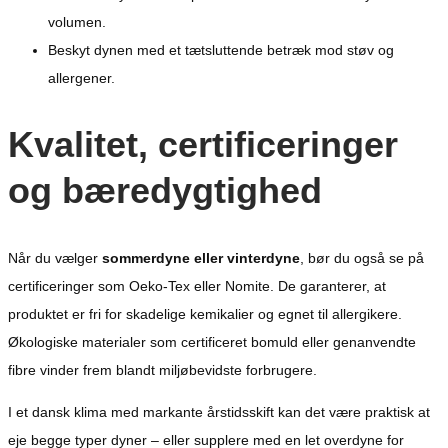
volumen.
Beskyt dynen med et tætsluttende betræk mod støv og
allergener.
Kvalitet, certificeringer
og bæredygtighed
Når du vælger
sommerdyne eller vinterdyne
, bør du også se på
certificeringer som Oeko-Tex eller Nomite. De garanterer, at
produktet er fri for skadelige kemikalier og egnet til allergikere.
Økologiske materialer som certificeret bomuld eller genanvendte
fibre vinder frem blandt miljøbevidste forbrugere.
I et dansk klima med markante årstidsskift kan det være praktisk at
eje begge typer dyner – eller supplere med en let overdyne for