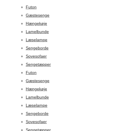
Futon
Gæstesenge
Hængekøje
Lamelbunde
Læselampe
Sengeborde
Sovesofaer
Sengetæpper
Futon
Gæstesenge
Hængekøje
Lamelbunde
Læselampe
Sengeborde
Sovesofaer
Sengetæpper