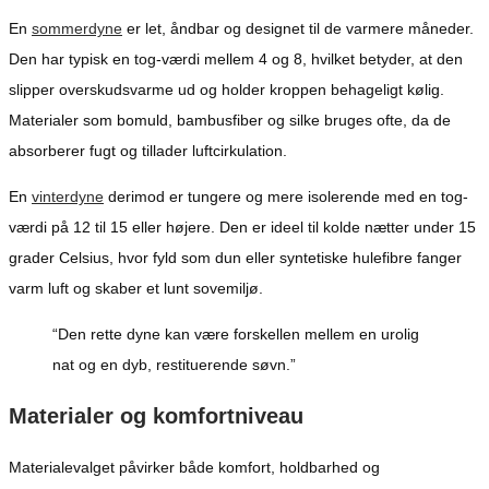
En
sommerdyne
er let, åndbar og designet til de varmere måneder.
Den har typisk en tog-værdi mellem 4 og 8, hvilket betyder, at den
slipper overskudsvarme ud og holder kroppen behageligt kølig.
Materialer som bomuld, bambusfiber og silke bruges ofte, da de
absorberer fugt og tillader luftcirkulation.
En
vinterdyne
derimod er tungere og mere isolerende med en tog-
værdi på 12 til 15 eller højere. Den er ideel til kolde nætter under 15
grader Celsius, hvor fyld som dun eller syntetiske hulefibre fanger
varm luft og skaber et lunt sovemiljø.
“Den rette dyne kan være forskellen mellem en urolig
nat og en dyb, restituerende søvn.”
Materialer og komfortniveau
Materialevalget påvirker både komfort, holdbarhed og