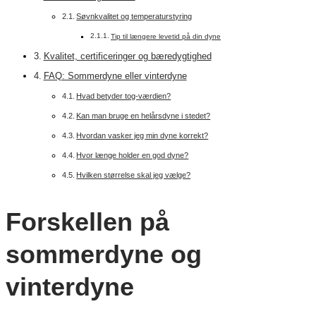
Søvnkvalitet og temperaturstyring
Tip til længere levetid på din dyne
Kvalitet, certificeringer og bæredygtighed
FAQ: Sommerdyne eller vinterdyne
Hvad betyder tog-værdien?
Kan man bruge en helårsdyne i stedet?
Hvordan vasker jeg min dyne korrekt?
Hvor længe holder en god dyne?
Hvilken størrelse skal jeg vælge?
Forskellen på
sommerdyne og
vinterdyne