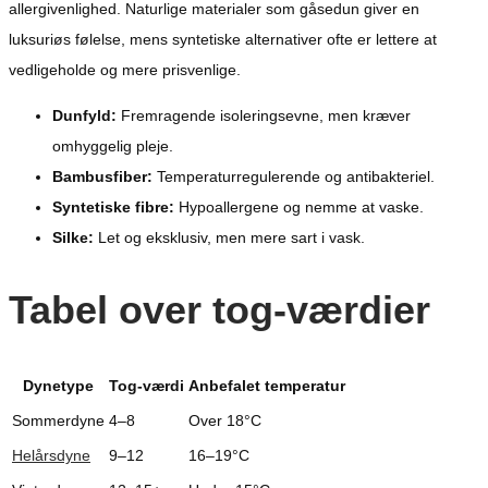
allergivenlighed. Naturlige materialer som gåsedun giver en
luksuriøs følelse, mens syntetiske alternativer ofte er lettere at
vedligeholde og mere prisvenlige.
Dunfyld:
Fremragende isoleringsevne, men kræver
omhyggelig pleje.
Bambusfiber:
Temperaturregulerende og antibakteriel.
Syntetiske fibre:
Hypoallergene og nemme at vaske.
Silke:
Let og eksklusiv, men mere sart i vask.
Tabel over tog-værdier
Dynetype
Tog-værdi
Anbefalet temperatur
Sommerdyne
4–8
Over 18°C
Helårsdyne
9–12
16–19°C