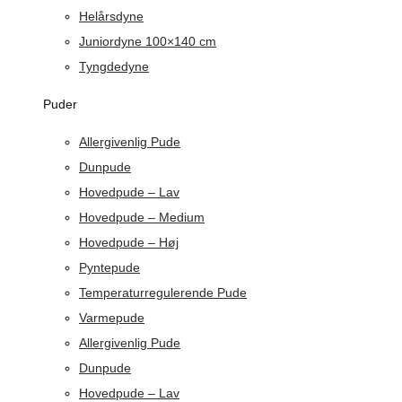
Helårsdyne
Juniordyne 100×140 cm
Tyngdedyne
Puder
Allergivenlig Pude
Dunpude
Hovedpude – Lav
Hovedpude – Medium
Hovedpude – Høj
Pyntepude
Temperaturregulerende Pude
Varmepude
Allergivenlig Pude
Dunpude
Hovedpude – Lav