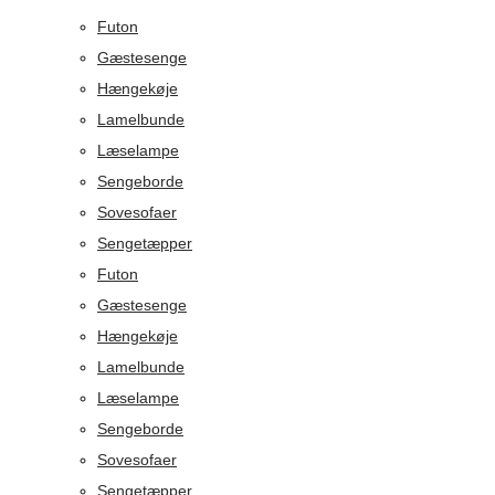
Futon
Gæstesenge
Hængekøje
Lamelbunde
Læselampe
Sengeborde
Sovesofaer
Sengetæpper
Futon
Gæstesenge
Hængekøje
Lamelbunde
Læselampe
Sengeborde
Sovesofaer
Sengetæpper