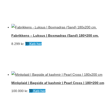
oprindelige
aktuelle
pris
pris
var:
er:
6.899 kr..
3.900 kr..
Fabrikkens – Luksus | Boxmadras (Sand) 180×200 cm.
8.299
kr.
Køb her
Minkplaid | Bagside af kashmir | Pearl Cross | 180×200 cm
100.000
kr.
Køb her