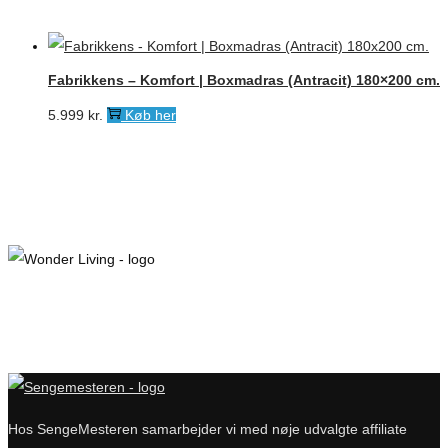
Fabrikkens – Komfort | Boxmadras (Antracit) 180×200 cm.
5.999
kr.
Køb her
Hos SengeMesteren samarbejder vi med nøje udvalgte affiliate