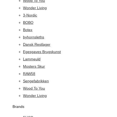
Wood To You
Wonder Living
3-Nordic
BOBO
Botex
byhornsleths
Dansk Restlager
Egesgaves Brugskunst
Lammeuld
Mosters Skur
RAW58
Sengefabrikken
Wood To You
Wonder Living
Brands