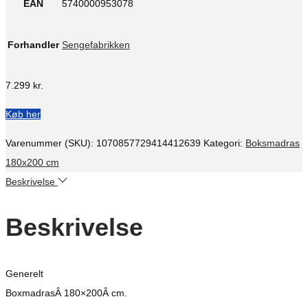
EAN
5740000953078
Forhandler
Sengefabrikken
7.299
kr.
Køb her
Varenummer (SKU):
1070857729414412639
Kategori:
Boksmadras
180x200 cm
Beskrivelse
Beskrivelse
Generelt
BoxmadrasÂ 180×200Â cm.