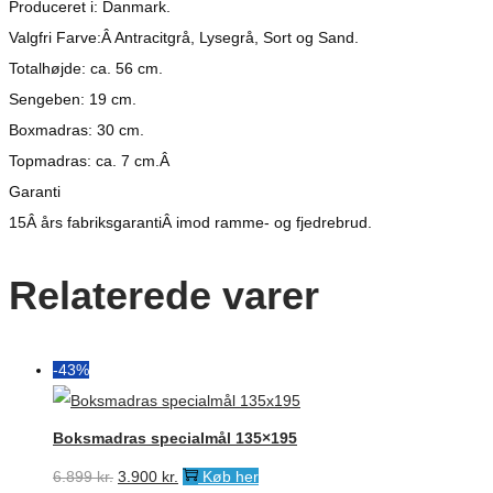
Produceret i: Danmark.
Valgfri Farve:Â Antracitgrå, Lysegrå, Sort og Sand.
Totalhøjde: ca. 56 cm.
Sengeben: 19 cm.
Boxmadras: 30 cm.
Topmadras: ca. 7 cm.Â
Garanti
15Â års fabriksgarantiÂ imod ramme- og fjedrebrud.
Relaterede varer
-43%
Boksmadras specialmål 135×195
Den
Den
6.899
kr.
3.900
kr.
Køb her