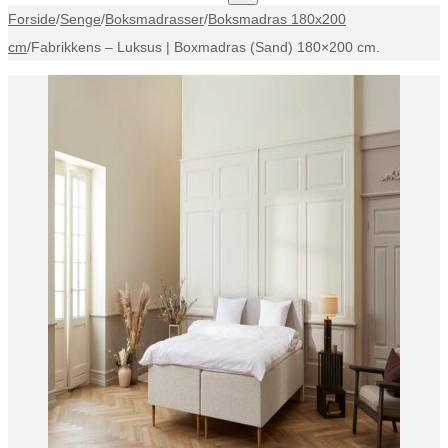
Forside
/
Senge
/
Boksmadrasser
/
Boksmadras 180x200
cm
/
Fabrikkens – Luksus | Boxmadras (Sand) 180×200 cm.