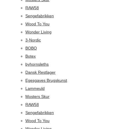
RAW58
Sengefabrikken
Wood To You
Wonder Living
3-Nordic
BOBO
Botex
byhornsleths
Dansk Restlager
Egesgaves Brugskunst
Lammeuld
Mosters Skur
RAW58
Sengefabrikken
Wood To You
Wonder Living