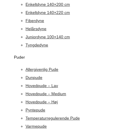
Enkeltdyne 140×200 cm
Enkeltdyne 140×220 cm
Fiberdyne
Helårsdyne
Juniordyne 100×140 cm
Tyngdedyne
Puder
Allergivenlig Pude
Dunpude
Hovedpude – Lav
Hovedpude – Medium
Hovedpude – Høj
Pyntepude
Temperaturregulerende Pude
Varmepude