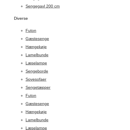
Sengegavl 200 cm
Diverse
Futon
Gæstesenge
Hængekøje
Lamelbunde
Læselampe
Sengeborde
Sovesofaer
Sengetæpper
Futon
Gæstesenge
Hængekøje
Lamelbunde
Læselampe