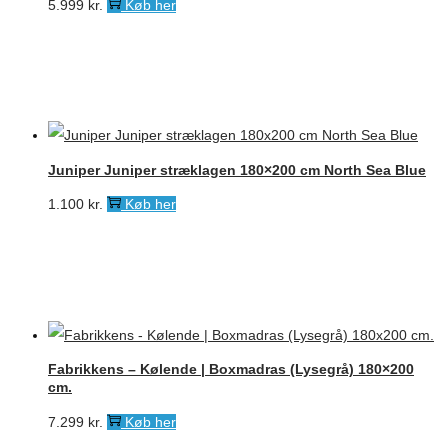
5.999
kr.
Køb her
Juniper Juniper stræklagen 180×200 cm North Sea Blue
1.100
kr.
Køb her
Fabrikkens – Kølende | Boxmadras (Lysegrå) 180×200
cm.
7.299
kr.
Køb her