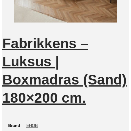
Fabrikkens –
Luksus |
Boxmadras (Sand)
180×200 cm.
Brand
EHOB