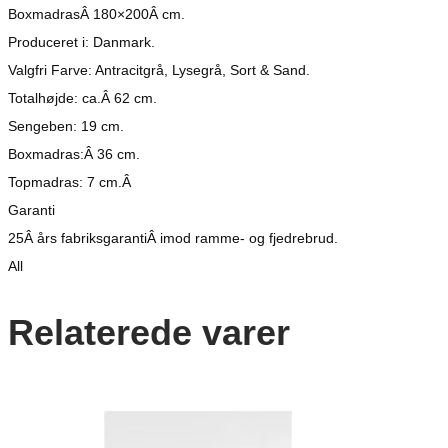
BoxmadrasÂ 180×200Â cm.
Produceret i: Danmark.
Valgfri Farve: Antracitgrå, Lysegrå, Sort & Sand.
Totalhøjde: ca.Â 62 cm.
Sengeben: 19 cm.
Boxmadras:Â 36 cm.
Topmadras: 7 cm.Â
Garanti
25Â års fabriksgarantiÂ imod ramme- og fjedrebrud.
All
Relaterede varer