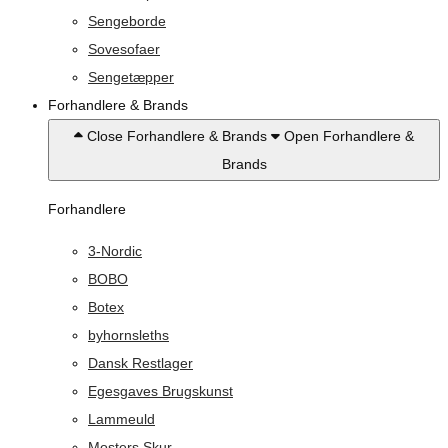
Sengeborde
Sovesofaer
Sengetæpper
Forhandlere & Brands
Close Forhandlere & Brands
Open Forhandlere &
Brands
Forhandlere
3-Nordic
BOBO
Botex
byhornsleths
Dansk Restlager
Egesgaves Brugskunst
Lammeuld
Mosters Skur