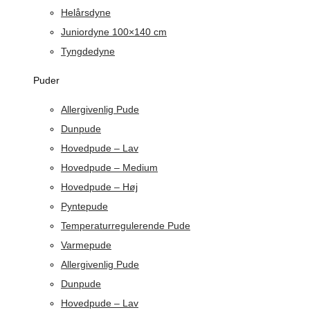
Helårsdyne
Juniordyne 100×140 cm
Tyngdedyne
Puder
Allergivenlig Pude
Dunpude
Hovedpude – Lav
Hovedpude – Medium
Hovedpude – Høj
Pyntepude
Temperaturregulerende Pude
Varmepude
Allergivenlig Pude
Dunpude
Hovedpude – Lav