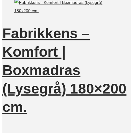
Fabrikkens –
Komfort |
Boxmadras
(Lysegrå) 180×200
cm.