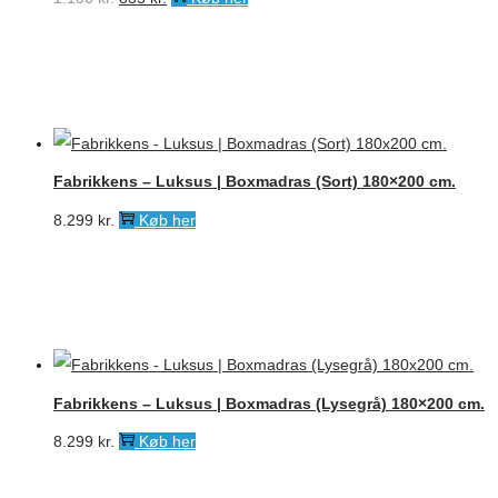
oprindelige
aktuelle
pris
pris
var:
er:
1.100 kr..
835 kr..
Fabrikkens – Luksus | Boxmadras (Sort) 180×200 cm.
8.299
kr.
Køb her
Fabrikkens – Luksus | Boxmadras (Lysegrå) 180×200 cm.
8.299
kr.
Køb her