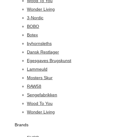
Wood To You
Wonder Living
3-Nordic
BOBO
Botex
byhornsleths
Dansk Restlager
Egesgaves Brugskunst
Lammeuld
Mosters Skur
RAW58
Sengefabrikken
Wood To You
Wonder Living
Brands