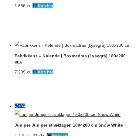
1.656
kr.
Køb her
Fabrikkens – Kølende | Boxmadras (Lysegrå) 180×200
cm.
7.299
kr.
Køb her
-24%
Juniper Juniper stræklagen 180×200 cm Snow White
Den
Den
1.100
kr.
835
kr.
Køb her