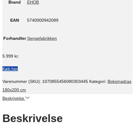
Brand
EHOB
EAN
5740000942089
Forhandler
Sengefabrikken
5.999
kr.
Køb her
Varenummer (SKU):
1070855456080303445
Kategori:
Boksmadras
180x200 cm
Beskrivelse
Beskrivelse