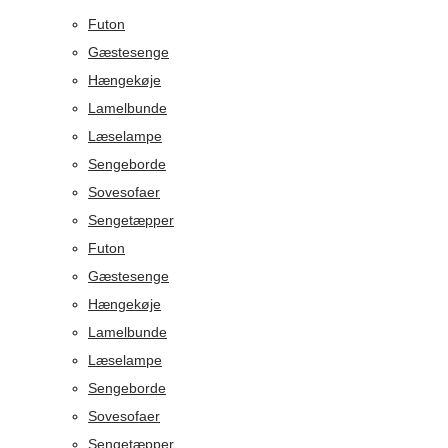
Futon
Gæstesenge
Hængekøje
Lamelbunde
Læselampe
Sengeborde
Sovesofaer
Sengetæpper
Futon
Gæstesenge
Hængekøje
Lamelbunde
Læselampe
Sengeborde
Sovesofaer
Sengetæpper