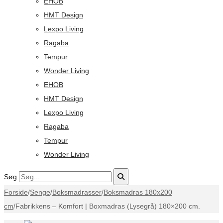
EHOB
HMT Design
Lexpo Living
Ragaba
Tempur
Wonder Living
EHOB
HMT Design
Lexpo Living
Ragaba
Tempur
Wonder Living
Søg
Forside
/
Senge
/
Boksmadrasser
/
Boksmadras 180x200
cm
/
Fabrikkens – Komfort | Boxmadras (Lysegrå) 180×200 cm.