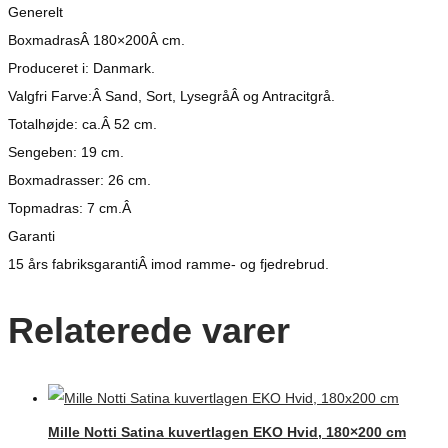
Generelt
BoxmadrasÂ 180×200Â cm.
Produceret i: Danmark.
Valgfri Farve:Â Sand, Sort, LysegråÂ og Antracitgrå.
Totalhøjde: ca.Â 52 cm.
Sengeben: 19 cm.
Boxmadrasser: 26 cm.
Topmadras: 7 cm.Â
Garanti
15 års fabriksgarantiÂ imod ramme- og fjedrebrud.
Relaterede varer
Mille Notti Satina kuvertlagen EKO Hvid, 180×200 cm