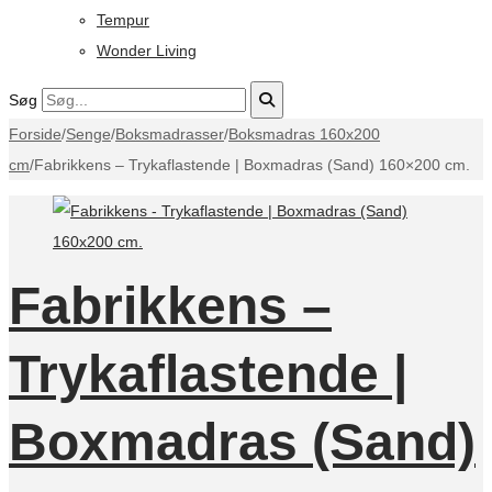
Tempur
Wonder Living
Søg
Forside
/
Senge
/
Boksmadrasser
/
Boksmadras 160x200
cm
/
Fabrikkens – Trykaflastende | Boxmadras (Sand) 160×200 cm.
Fabrikkens –
Trykaflastende |
Boxmadras (Sand)