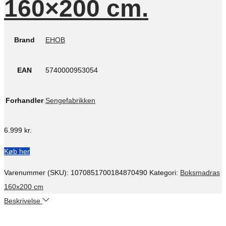
160×200 cm.
Brand
EHOB
EAN
5740000953054
Forhandler
Sengefabrikken
6.999
kr.
Køb her
Varenummer (SKU):
1070851700184870490
Kategori:
Boksmadras
160x200 cm
Beskrivelse