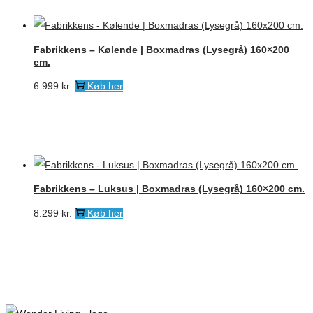
Fabrikkens – Kølende | Boxmadras (Lysegrå) 160×200
cm.
6.999
kr.
Køb her
Fabrikkens – Luksus | Boxmadras (Lysegrå) 160×200 cm.
8.299
kr.
Køb her