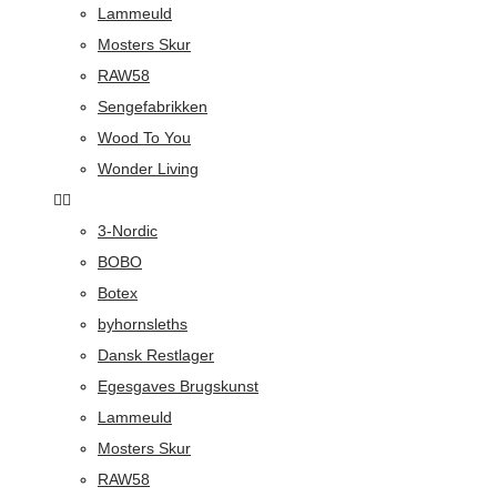
Lammeuld
Mosters Skur
RAW58
Sengefabrikken
Wood To You
Wonder Living
3-Nordic
BOBO
Botex
byhornsleths
Dansk Restlager
Egesgaves Brugskunst
Lammeuld
Mosters Skur
RAW58