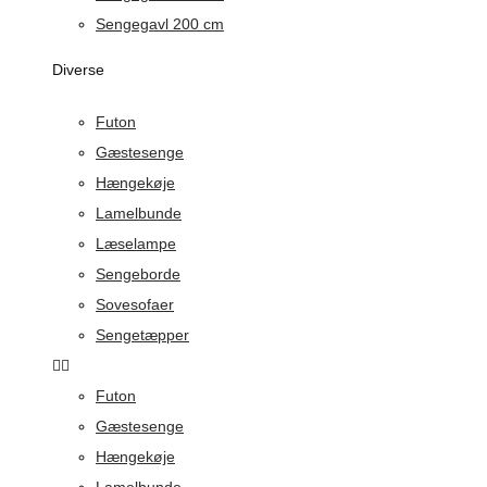
Sengegavl 200 cm
Diverse
Futon
Gæstesenge
Hængekøje
Lamelbunde
Læselampe
Sengeborde
Sovesofaer
Sengetæpper
Futon
Gæstesenge
Hængekøje