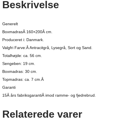
Beskrivelse
Generelt
BoxmadrasÂ 160×200Â cm.
Produceret i: Danmark.
Valgfri Farve:Â Antracitgrå, Lysegrå, Sort og Sand.
Totalhøjde: ca. 56 cm.
Sengeben: 19 cm.
Boxmadras: 30 cm.
Topmadras: ca. 7 cm.Â
Garanti
15Â års fabriksgarantiÂ imod ramme- og fjedrebrud.
Relaterede varer