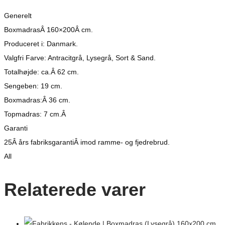
Generelt
BoxmadrasÂ 160×200Â cm.
Produceret i: Danmark.
Valgfri Farve: Antracitgrå, Lysegrå, Sort & Sand.
Totalhøjde: ca.Â 62 cm.
Sengeben: 19 cm.
Boxmadras:Â 36 cm.
Topmadras: 7 cm.Â
Garanti
25Â års fabriksgarantiÂ imod ramme- og fjedrebrud.
All
Relaterede varer