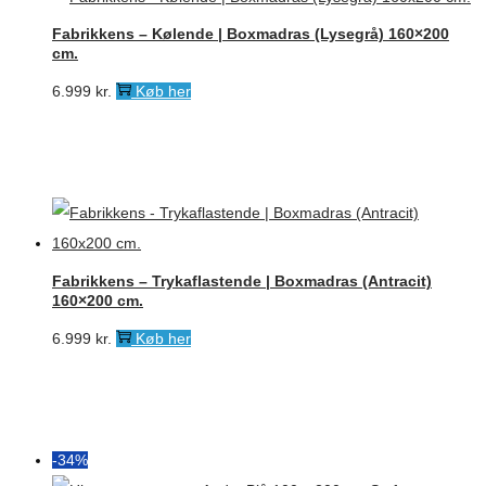
Fabrikkens – Kølende | Boxmadras (Lysegrå) 160×200
cm.
6.999
kr.
Køb her
Fabrikkens – Trykaflastende | Boxmadras (Antracit)
160×200 cm.
6.999
kr.
Køb her
-34%