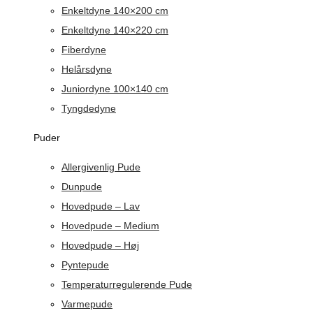
Enkeltdyne 140×200 cm
Enkeltdyne 140×220 cm
Fiberdyne
Helårsdyne
Juniordyne 100×140 cm
Tyngdedyne
Puder
Allergivenlig Pude
Dunpude
Hovedpude – Lav
Hovedpude – Medium
Hovedpude – Høj
Pyntepude
Temperaturregulerende Pude
Varmepude