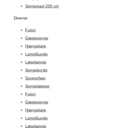
Sengegavl 200 cm
Diverse
Futon
Gæstesenge
Hængekøje
Lamelbunde
Læselampe
Sengeborde
Sovesofaer
Sengetæpper
Futon
Gæstesenge
Hængekøje
Lamelbunde
Læselampe