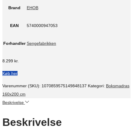
Brand
EHOB
EAN
5740000947053
Forhandler
Sengefabrikken
8.299
kr.
Køb her
Varenummer (SKU):
1070859575149848137
Kategori:
Boksmadras
160x200 cm
Beskrivelse
Beskrivelse