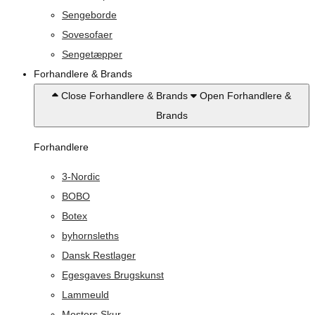
Sengeborde
Sovesofaer
Sengetæpper
Forhandlere & Brands
Close Forhandlere & Brands
Open Forhandlere &
Brands
Forhandlere
3-Nordic
BOBO
Botex
byhornsleths
Dansk Restlager
Egesgaves Brugskunst
Lammeuld
Mosters Skur