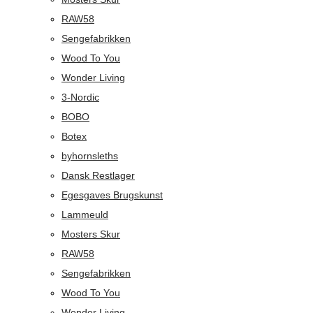
RAW58
Sengefabrikken
Wood To You
Wonder Living
3-Nordic
BOBO
Botex
byhornsleths
Dansk Restlager
Egesgaves Brugskunst
Lammeuld
Mosters Skur
RAW58
Sengefabrikken
Wood To You
Wonder Living