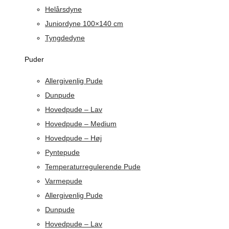
Helårsdyne
Juniordyne 100×140 cm
Tyngdedyne
Puder
Allergivenlig Pude
Dunpude
Hovedpude – Lav
Hovedpude – Medium
Hovedpude – Høj
Pyntepude
Temperaturregulerende Pude
Varmepude
Allergivenlig Pude
Dunpude
Hovedpude – Lav