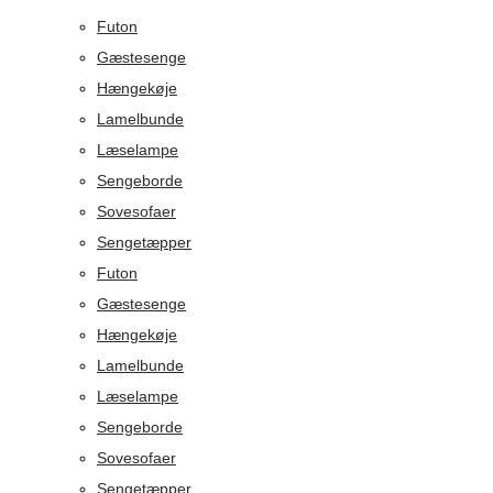
Futon
Gæstesenge
Hængekøje
Lamelbunde
Læselampe
Sengeborde
Sovesofaer
Sengetæpper
Futon
Gæstesenge
Hængekøje
Lamelbunde
Læselampe
Sengeborde
Sovesofaer
Sengetæpper