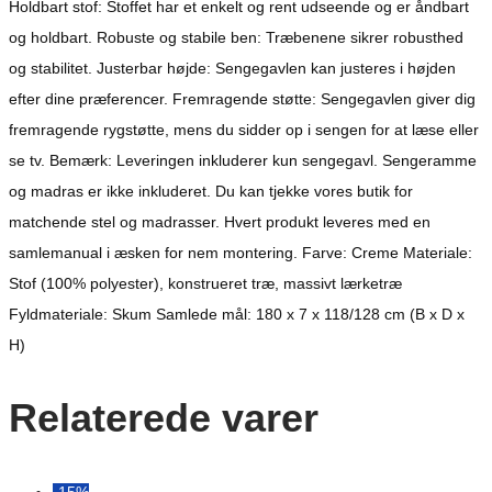
Holdbart stof: Stoffet har et enkelt og rent udseende og er åndbart
og holdbart. Robuste og stabile ben: Træbenene sikrer robusthed
og stabilitet. Justerbar højde: Sengegavlen kan justeres i højden
efter dine præferencer. Fremragende støtte: Sengegavlen giver dig
fremragende rygstøtte, mens du sidder op i sengen for at læse eller
se tv. Bemærk: Leveringen inkluderer kun sengegavl. Sengeramme
og madras er ikke inkluderet. Du kan tjekke vores butik for
matchende stel og madrasser. Hvert produkt leveres med en
samlemanual i æsken for nem montering. Farve: Creme Materiale:
Stof (100% polyester), konstrueret træ, massivt lærketræ
Fyldmateriale: Skum Samlede mål: 180 x 7 x 118/128 cm (B x D x
H)
Relaterede varer
-15%