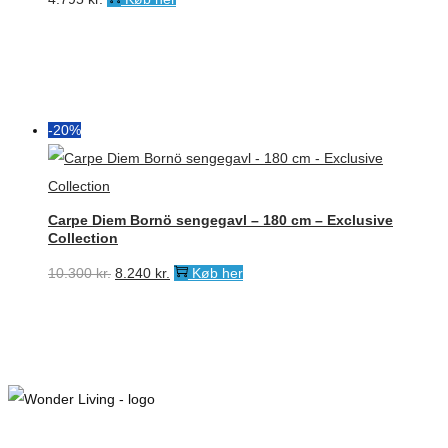
-20%
Carpe Diem Bornö sengegavl – 180 cm – Exclusive
Collection
Den
Den
10.300
kr.
8.240
kr.
Køb her
oprindelige
aktuelle
pris
pris
var:
er:
10.300 kr..
8.240 kr..