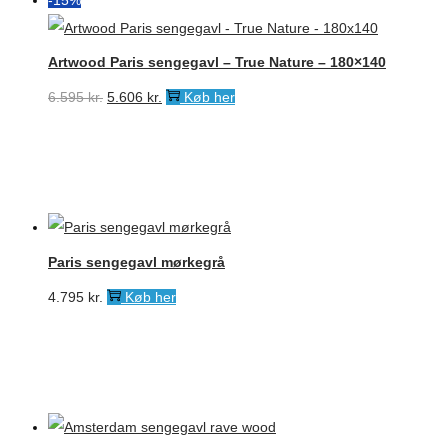
Artwood Paris sengegavl – True Nature – 180×140
Den
Den
6.595
kr.
5.606
kr.
Køb her
oprindelige
aktuelle
pris
pris
var:
er:
6.595 kr..
5.606 kr..
Paris sengegavl mørkegrå
4.795
kr.
Køb her