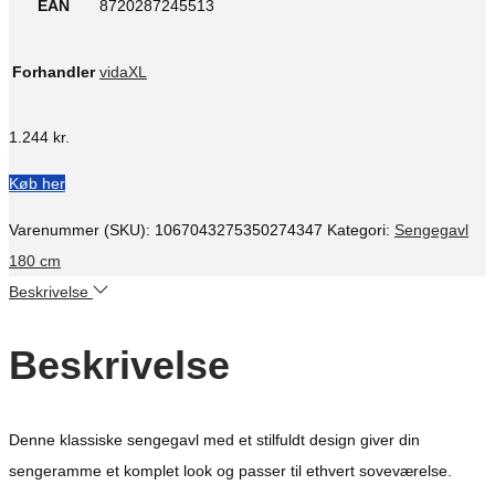
EAN
8720287245513
Forhandler
vidaXL
1.244
kr.
Køb her
Varenummer (SKU):
1067043275350274347
Kategori:
Sengegavl
180 cm
Beskrivelse
Beskrivelse
Denne klassiske sengegavl med et stilfuldt design giver din
sengeramme et komplet look og passer til ethvert soveværelse.