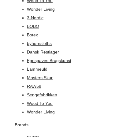
Wood To You
Wonder Living
3-Nordic
BOBO
Botex
byhornsleths
Dansk Restlager
Egesgaves Brugskunst
Lammeuld
Mosters Skur
RAW58
Sengefabrikken
Wood To You
Wonder Living
Brands